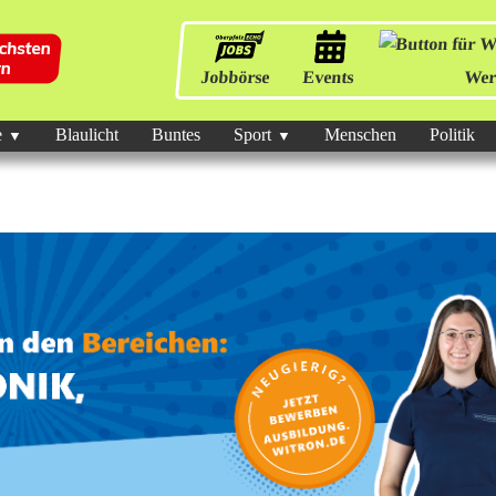
Jobbörse
Events
Wer
e
Blaulicht
Buntes
Sport
Menschen
Politik