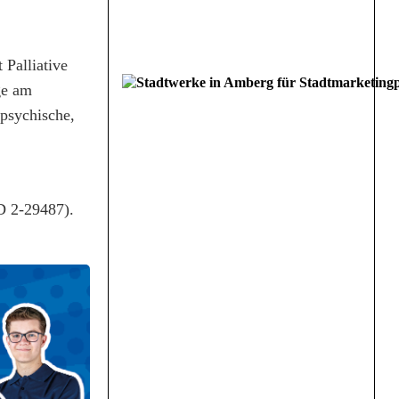
 Palliative
ge am
 psychische,
D 2-29487).