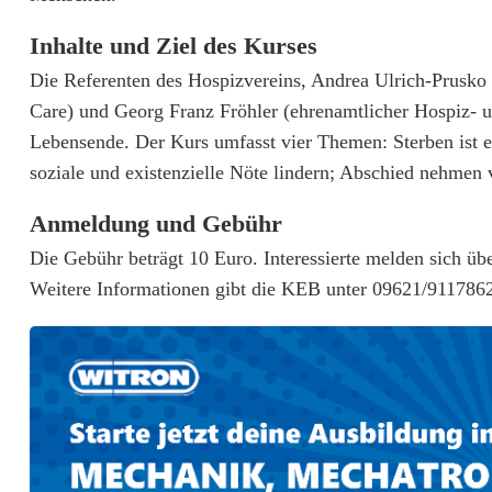
z
Inhalte und Ziel des Kurses
n
Die Referenten des Hospizvereins, Andrea Ulrich-Prusko 
o
Care) und Georg Franz Fröhler (ehrenamtlicher Hospiz- u
Lebensende. Der Kurs umfasst vier Themen: Sterben ist e
t
soziale und existenzielle Nöte lindern; Abschied nehmen
i
Anmeldung und Gebühr
e
Die Gebühr beträgt 10 Euro. Interessierte melden sich ü
r
Weitere Informationen gibt die KEB unter 09621/911786
t
:
A
m
b