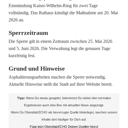
Einmündung Kaiser-Wilhelm-Ring für zwei Tage
u
vollständig. Das Rathaus kündigt die Maßnahme am 20. Mai
2026 an.
r
z
Sperrzeitraum
Die Sperre gilt in einem Zeitraum zwischen 25. Mai 2026
n
und 5. Juni 2026. Die Verwaltung legt die genauen Tage
o
kurzfristig fest.
t
Grund und Hinweise
i
Asphaltierungsarbeiten machen die Sperre notwendig.
Aktuelle Hinweise stellt die Stadt auf ihrer Website bereit.
e
r
Tipp:
Wenn Du etwas googelst, bekommst Du neben den normalen
Ergebnissen auch eine Box mit aktuellen News angezeigt.
t
Wenn Du OberpfalzECHO als bevorzugte Quelle hinterlegst, tauchen unsere
:
Inhalte dort häufiger für Dich auf.
Füge jetzt OberpfalzECHO Deinen Quellen hinzu!