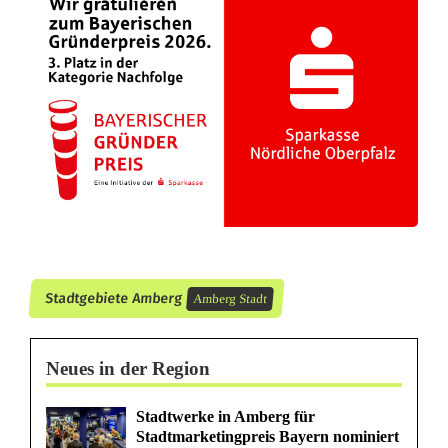
g
a
s
s
e
g
e
s
Stadtgebiete Amberg
Amberg Stadt
p
e
Neues in der Region
r
Stadtwerke in Amberg für
r
Stadtmarketingpreis Bayern nominiert