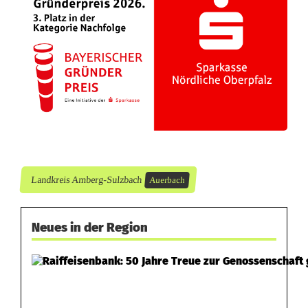
-
S
p
e
r
r
u
Landkreis Amberg-Sulzbach
Auerbach
n
g
Neues in der Region
S
o
m