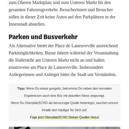
zum Oberen Marktplatz und zum Unteren Markt für den
o
gesamten Fahrzeugverkehr. Besucherinnen und Besucher
sollen in dieser Zeit keine Autos auf den Parkplätzen in der
t
Innenstadt abstellen.
i
Parken und Busverkehr
e
Als Alternative bietet der Place de Laneuveville ausreichend
r
Parkmöglichkeiten. Busse fahren während der Veranstaltung
die Haltestelle am Unteren Markt nicht an und halten
t
ersatzweise am Place de Laneuveville. Insbesondere
:
Anliegerinnen und Anlieger bittet die Stadt um Verständnis.
A
Tipp:
Wenn Du etwas googelst, bekommst Du neben den normalen
u
Ergebnissen auch eine Box mit aktuellen News angezeigt.
Wenn Du OberpfalzECHO als bevorzugte Quelle hinterlegst, tauchen unsere
e
Inhalte dort häufiger für Dich auf.
r
Füge jetzt OberpfalzECHO Deinen Quellen hinzu!
b