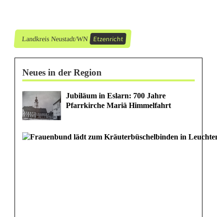
e
n
r
Etzenricht
Landkreis Neustadt/WN
i
Neues in der Region
c
h
Jubiläum in Eslarn: 700 Jahre
Pfarrkirche Mariä Himmelfahrt
t
-
W
a
s
s