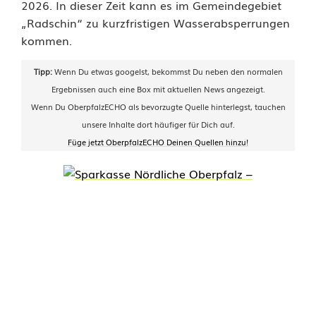
z
2026. In dieser Zeit kann es im Gemeindegebiet
„Radschin“ zu kurzfristigen Wasserabsperrungen
n
kommen.
o
Tipp:
Wenn Du etwas googelst, bekommst Du neben den normalen
t
Ergebnissen auch eine Box mit aktuellen News angezeigt.
i
Wenn Du OberpfalzECHO als bevorzugte Quelle hinterlegst, tauchen
unsere Inhalte dort häufiger für Dich auf.
e
Füge jetzt OberpfalzECHO Deinen Quellen hinzu!
r
t
:
E
t
z