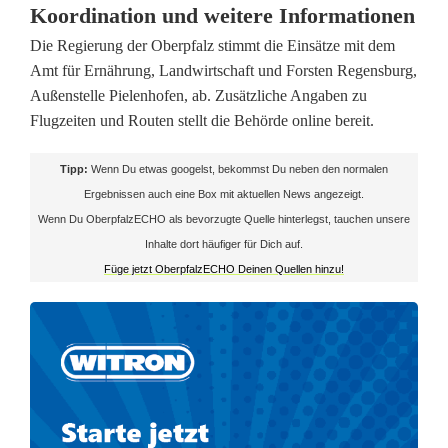
Koordination und weitere Informationen
e
Die Regierung der Oberpfalz stimmt die Einsätze mit dem
r
Amt für Ernährung, Landwirtschaft und Forsten Regensburg,
Außenstelle Pielenhofen, ab. Zusätzliche Angaben zu
t
Flugzeiten und Routen stellt die Behörde online bereit.
:
Tipp:
Wenn Du etwas googelst, bekommst Du neben den normalen
R
Ergebnissen auch eine Box mit aktuellen News angezeigt.
e
Wenn Du OberpfalzECHO als bevorzugte Quelle hinterlegst, tauchen unsere
Inhalte dort häufiger für Dich auf.
g
Füge jetzt OberpfalzECHO Deinen Quellen hinzu!
e
n
s
b
u