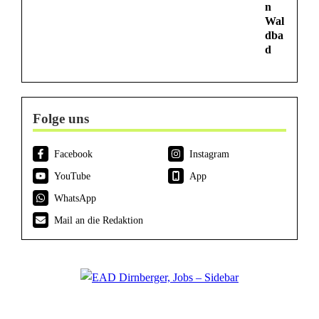
n
Wal
dba
d
Folge uns
Facebook
Instagram
YouTube
App
WhatsApp
Mail an die Redaktion