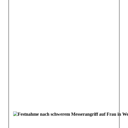
l
o
s
s
e
n