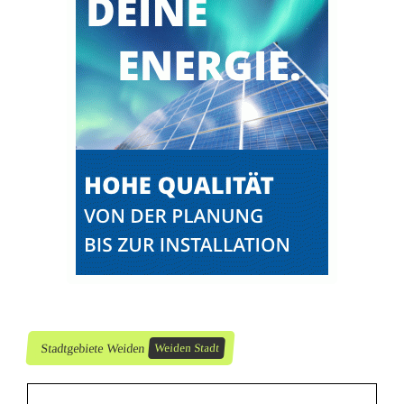
d
.
O
P
f
.
-
1
2
.
Stadtgebiete Weiden
Weiden Stadt
J