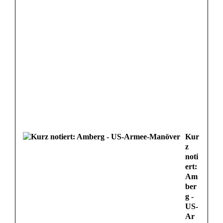
Kur
z
noti
ert:
Am
ber
g -
US-
Ar