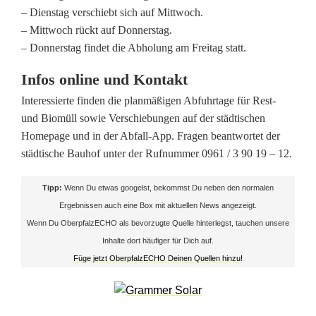
n
– Dienstag verschiebt sich auf Mittwoch.
– Mittwoch rückt auf Donnerstag.
o
– Donnerstag findet die Abholung am Freitag statt.
t
Infos online und Kontakt
i
Interessierte finden die planmäßigen Abfuhrtage für Rest-
e
und Biomüll sowie Verschiebungen auf der städtischen
Homepage und in der Abfall-App. Fragen beantwortet der
r
städtische Bauhof unter der Rufnummer 0961 / 3 90 19 – 12.
t
Tipp:
Wenn Du etwas googelst, bekommst Du neben den normalen
:
Ergebnissen auch eine Box mit aktuellen News angezeigt.
W
Wenn Du OberpfalzECHO als bevorzugte Quelle hinterlegst, tauchen unsere
Inhalte dort häufiger für Dich auf.
e
Füge jetzt OberpfalzECHO Deinen Quellen hinzu!
i
d