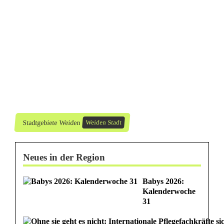
e
n
i
.
d
.
O
Stadtgebiete Weiden
Weiden Stadt
P
Neues in der Region
f
.
Babys 2026:
Kalenderwoche
-
31
M