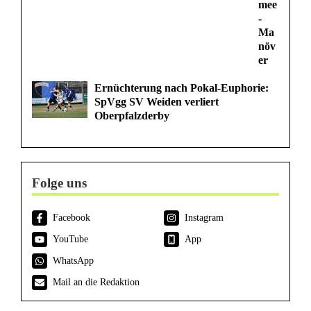
mee
-
Ma
növ
er
Ernüchterung nach Pokal-Euphorie:
SpVgg SV Weiden verliert
Oberpfalzderby
Folge uns
Facebook
Instagram
YouTube
App
WhatsApp
Mail an die Redaktion