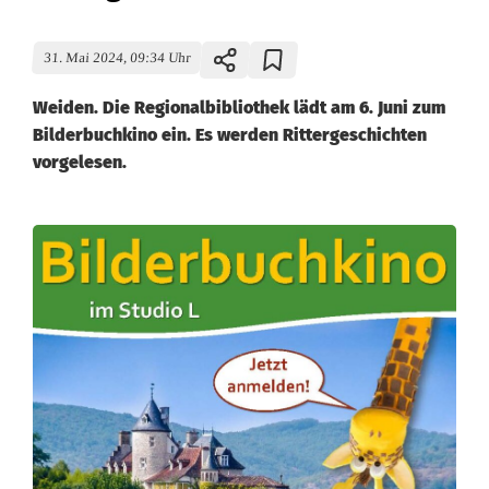
31. Mai 2024, 09:34 Uhr
Weiden. Die Regionalbibliothek lädt am 6. Juni zum
Bilderbuchkino ein. Es werden Rittergeschichten
vorgelesen.
L
e
s
e
s
p