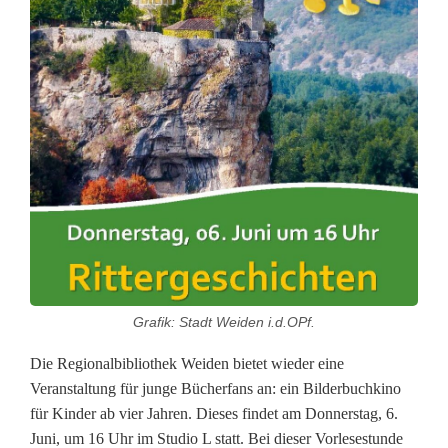
a
ß
f
ü
r
d
i
e
K
Grafik: Stadt Weiden i.d.OPf.
l
Die Regionalbibliothek Weiden bietet wieder eine
e
Veranstaltung für junge Bücherfans an: ein Bilderbuchkino
für Kinder ab vier Jahren. Dieses findet am Donnerstag, 6.
i
Juni, um 16 Uhr im Studio L statt. Bei dieser Vorlesestunde