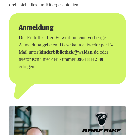
n
dreht sich alles um Rittergeschichten.
e
n
Anmeldung
i
Der Eintritt ist frei. Es wird um eine vorherige
Anmeldung gebeten. Diese kann entweder per E-
n
Mail unter
kinderbibliothek@weiden.de
oder
W
telefonisch unter der Nummer
0961 8142-30
erfolgen.
e
i
d
e
n
: