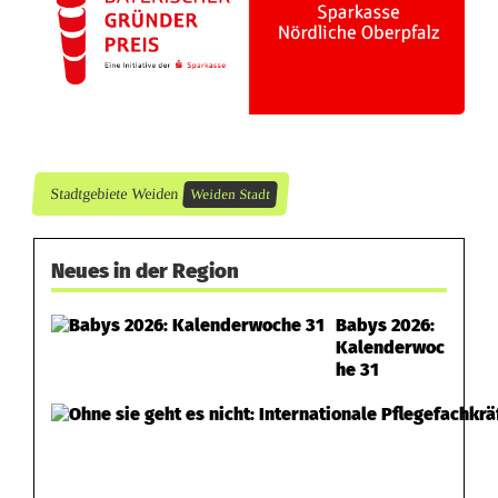
n
o
m
i
Stadtgebiete Weiden
t
Weiden Stadt
R
Neues in der Region
i
t
Babys 2026:
Kalenderwoc
t
he 31
e
r
g