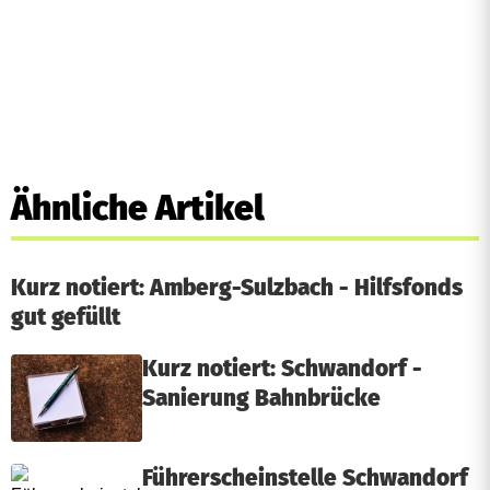
m
ä
n
e
,
Ähnliche Artikel
W
e
Kurz notiert: Amberg-Sulzbach - Hilfsfonds
i
gut gefüllt
t
Kurz notiert: Schwandorf -
e
Sanierung Bahnbrücke
r
b
Führerscheinstelle Schwandorf