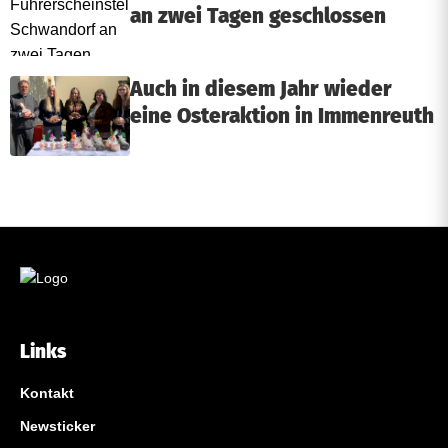
i
an zwei Tagen geschlossen
l
Auch in diesem Jahr wieder
d
eine Osteraktion in Immenreuth
u
n
g
e
n
Links
Kontakt
Newsticker