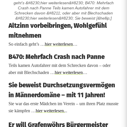
geht’s &#8230;hier weiterlesen&#8230; B470: Mehrfach
Crash nach Panne Teils kamen Autofahrer mit dem
Schrecken davon &#8211; oder aber mit Blechschaden
&#8230;hier weiterlesen&#8230; Sie beweist [&hellip;]
M
Altzinn vorbeibringen, Wohlgefühl
mitnehmen
e
So einfach geht’s …
hier weiterlesen
…
h
B470: Mehrfach Crash nach Panne
r
Teils kamen Autofahrer mit dem Schrecken davon – oder
f
aber mit Blechschaden …
hier weiterlesen
…
a
Sie beweist Durchsetzungsvermögen
c
in Männerdomäne – mit 11 Jahren!
h
Sie war das erste Mädchen im Verein – um ihren Platz musste
-
sie kämpfen …
hier weiterlesen.
..
C
Er will Grafenwöhrs Bürgermeister