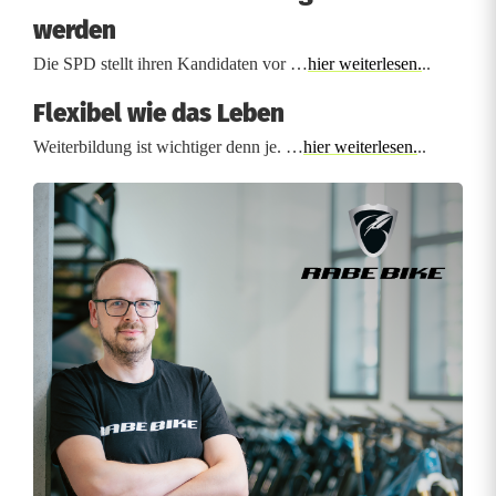
r
werden
a
Die SPD stellt ihren Kandidaten vor …
hier weiterlesen.
..
s
Flexibel wie das Leben
h
Weiterbildung ist wichtiger denn je. …
hier weiterlesen.
..
a
u
f
B
4
7
0
,