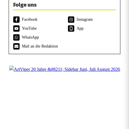
r
Folge uns
t
Facebook
Instagram
i
YouTube
App
n
WhatsApp
M
Mail an die Redaktion
ä
n
n
e
r
d
o