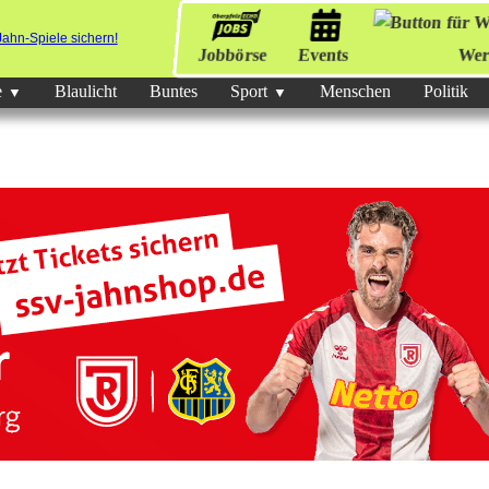
Jobbörse
Events
Wer
e
Blaulicht
Buntes
Sport
Menschen
Politik