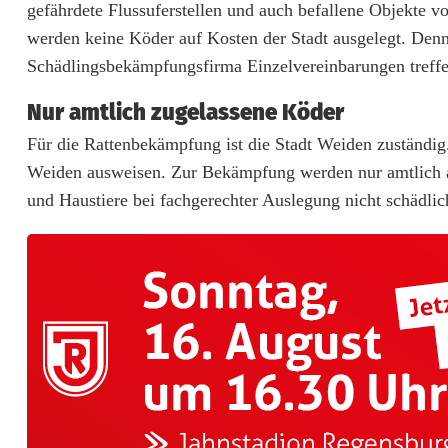
gefährdete Flussuferstellen und auch befallene Objekte 
d
werden keine Köder auf Kosten der Stadt ausgelegt. Den
e
Schädlingsbekämpfungsfirma Einzelvereinbarungen treffe
n
Nur amtlich zugelassene Köder
k
Für die Rattenbekämpfung ist die Stadt Weiden zuständig.
Weiden ausweisen. Zur Bekämpfung werden nur amtlich a
ä
und Haustiere bei fachgerechter Auslegung nicht schädlic
m
p
f
t
g
e
g