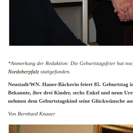
A
*Anmerkung der Redaktion: Die Geburtstagsfeier hat noc
Nordoberpfalz
stattgefunden.
n
Neustadt/WN. Hauer-Bäckerin feiert 85. Geburtstag 
n
Bekannte, ihre drei Kinder, sechs Enkel und neun Ur
i
nehmen dem Geburtstagskind seine Glückwünsche au
H
Von Bernhard Knauer
a
u