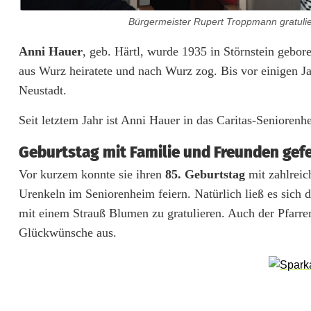
G
Bürgermeister Rupert Troppmann gratulie
e
Anni Hauer
, geb. Härtl, wurde 1935 in Störnstein gebor
b
aus Wurz heiratete und nach Wurz zog. Bis vor einigen J
u
Neustadt.
r
Seit letztem Jahr ist Anni Hauer in das Caritas-Seniorenh
t
Geburtstag mit Familie und Freunden gefe
s
Vor kurzem konnte sie ihren
85. Geburtstag
mit zahlreic
t
Urenkeln im Seniorenheim feiern. Natürlich ließ es sich
a
mit einem Strauß Blumen zu gratulieren. Auch der Pfarre
Glückwünsche aus.
g