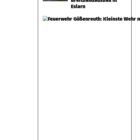
Breitbandausbau in
Eslarn