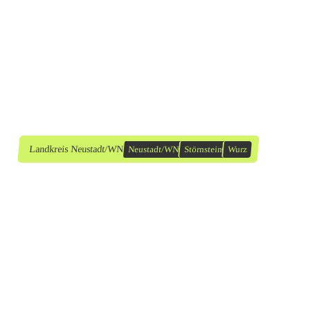
Landkreis Neustadt/WN
Neustadt/WN
Störnstein
Wurz