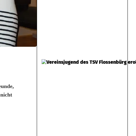
eunde,
nicht