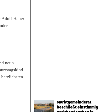
ie Adolf Hauer
oder
und neun
urtstagskind
 herzlichsten
Marktgemeinderat
beschließt einstimmig