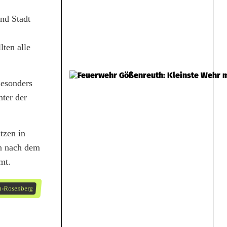
nd Stadt
lten alle
Besonders
ter der
tzen in
n nach dem
mt.
h-Rosenberg