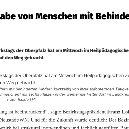
lhabe von Menschen mit Behind
irkstags der Oberpfalz hat am Mittwoch im Heilpädagogisch
auf den Weg gebracht.
ern mit behinderten Kindern kurzzeitig von ihrer aufopfernden Tätigkei
ummelchen" mit sechs Plätzen in der Gemeinde Pettendorf im Landkre
Foto: Isolde Hilt
ung ist beeindruckend“, sagte Bezirkstagspräsident
Franz Lö
 Neustadt/WN. Und für die Zukunft wurde deutlich: Der Bezirk
Bezirk bei strukturell notwendigen und fachlich geprüften Ba