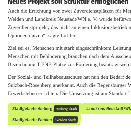
h
Neues Projekt soll Struktur ermöglichen
Auch die Errichtung von zwei Zuverdienstplätzen für Me
e
Weiden und Landkreis Neustadt/WN e. V. wurde befürwort
n
Zuverdienstprojekt, das nicht an einen Inklusionsbetrieb a
m
Optionen nutzen“, sagte Löffler.
i
Ziel sei es, Menschen mit stark eingeschränktem Leistun
t
Menschen mit Behinderung brauchen nach dem Ausscheiden
Bezeichnung T-ENE-Plätze zur Förderung beantragt wer
B
Der Sozial- und Teilhabeausschuss hat nun den Bedarf d
e
Sulzbach-Rosenberg anerkannt. Auch die Regensburger
h
Erwerbsleben errichten. Die Umsetzung ist am Standort 
i
Stadtgebiete Amberg
Landkreis Neustadt/W
Amberg Stadt
n
Stadtgebiete Weiden
Weiden Stadt
d