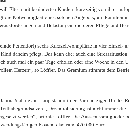
nd
ill Eltern mit behinderten Kindern kurzzeitig von ihrer aufo
tigt die Notwendigkeit eines solchen Angebots, um Familien 
rausforderungen und Belastungen, die deren Pflege und Bet
inde Pettendorf) sechs Kurzzeitwohnplätze in vier Einzel- 
Kind daheim pflegt. Das kann aber auch eine Stresssituation 
edoch auch mal ein paar Tage erholen oder eine Woche in den U
 vollem Herzen“, so Löffler. Das Gremium stimmte dem Betri
ner Baumaßnahme am Hauptstandort der Barmherzigen Brüder R
Teilhabegrundsätzen. „Dezentralisierung ist nicht immer die 
gesetzt werden“, betonte Löffler. Die Ausschussmitglieder b
uwendungsfähigen Kosten, also rund 420.000 Euro.