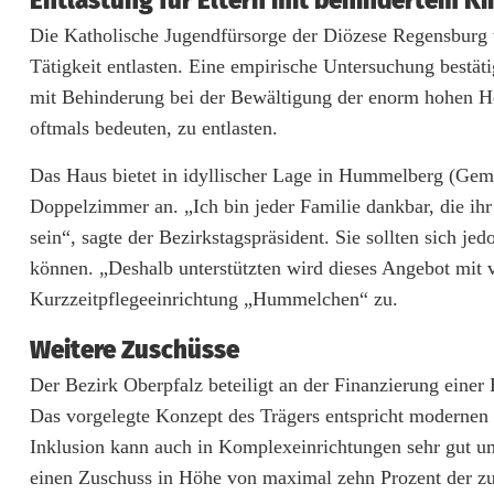
Entlastung für Eltern mit behindertem Ki
z
Die Katholische Jugendfürsorge der Diözese Regensburg w
Tätigkeit entlasten. Eine empirische Untersuchung bestä
s
mit Behinderung bei der Bewältigung der enorm hohen He
t
oftmals bedeuten, zu entlasten.
ä
Das Haus bietet in idyllischer Lage in Hummelberg (Geme
r
Doppelzimmer an. „Ich bin jeder Familie dankbar, die ihr 
k
sein“, sagte der Bezirkstagspräsident. Sie sollten sich j
können. „Deshalb unterstützten wird dieses Angebot mit
t
Kurzzeitpflegeeinrichtung „Hummelchen“ zu.
T
Weitere Zuschüsse
e
Der Bezirk Oberpfalz beteiligt an der Finanzierung ei
i
Das vorgelegte Konzept des Trägers entspricht modernen 
l
Inklusion kann auch in Komplexeinrichtungen sehr gut um
einen Zuschuss in Höhe von maximal zehn Prozent der z
h