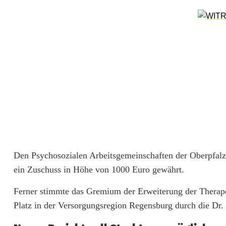
a
b
e
v
o
n
M
e
Den Psychosozialen Arbeitsgemeinschaften der Oberpfalz 
n
ein Zuschuss in Höhe von 1000 Euro gewährt.
s
Ferner stimmte das Gremium der Erweiterung der Therap
Platz in der Versorgungsregion Regensburg durch die 
c