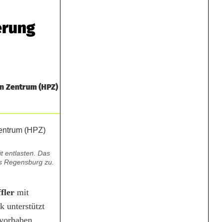
erung
en Zentrum (HPZ)
t entlasten. Das
is Regensburg zu.
ffler
mit
 unterstützt
uvorhaben