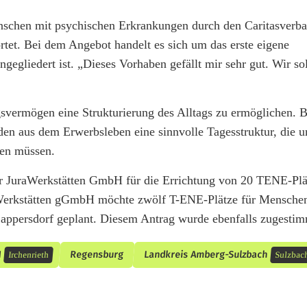
nschen mit psychischen Erkrankungen durch den Caritasverba
et. Bei dem Angebot handelt es sich um das erste eigene
ngegliedert ist. „Dieses Vorhaben gefällt mir sehr gut. Wir sol
gsvermögen eine Strukturierung des Alltags zu ermöglichen. 
 aus dem Erwerbsleben eine sinnvolle Tagesstruktur, die un
den müssen.
er JuraWerkstätten GmbH für die Errichtung von 20 TENE-Plä
 Werkstätten gGmbH möchte zwölf T-ENE-Plätze für Mensche
Lappersdorf geplant. Diesem Antrag wurde ebenfalls zugestim
N
Regensburg
Landkreis Amberg-Sulzbach
Irchenrieth
Sulzbac