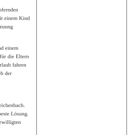
pfernden
mit einem Kind
reuung
und einem
für die Eltern
rlaub fahren
eb der
eichenbach.
beste Lösung.
ewilligten