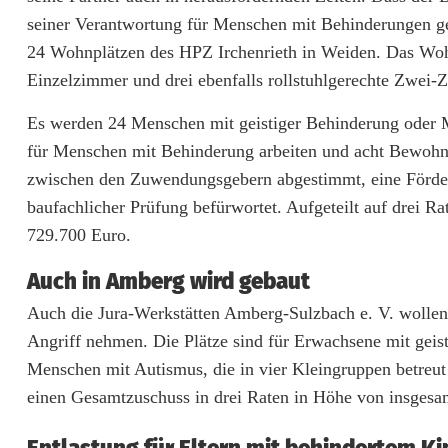
z
seiner Verantwortung für Menschen mit Behinderungen ger
24 Wohnplätzen des HPZ Irchenrieth in Weiden. Das Wohn
i
Einzelzimmer und drei ebenfalls rollstuhlgerechte Zwei-
r
Es werden 24 Menschen mit geistiger Behinderung oder M
k
für Menschen mit Behinderung arbeiten und acht Bewohner
O
zwischen den Zuwendungsgebern abgestimmt, eine Förderu
b
baufachlicher Prüfung befürwortet. Aufgeteilt auf drei 
729.700 Euro.
e
Auch in Amberg wird gebaut
r
Auch die Jura-Werkstätten Amberg-Sulzbach e. V. wollen 
p
Angriff nehmen. Die Plätze sind für Erwachsene mit geis
f
Menschen mit Autismus, die in vier Kleingruppen betreu
a
einen Gesamtzuschuss in drei Raten in Höhe von insgesa
l