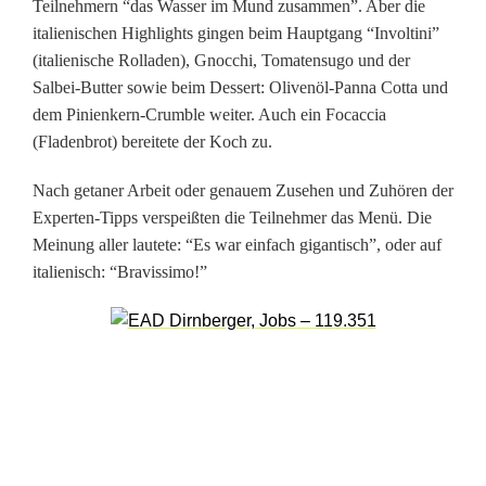
Teilnehmern “das Wasser im Mund zusammen”. Aber die
i
italienischen Highlights gingen beim Hauptgang “Involtini”
(italienische Rolladen), Gnocchi, Tomatensugo und der
s
Salbei-Butter sowie beim Dessert: Olivenöl-Panna Cotta und
c
dem Pinienkern-Crumble weiter. Auch ein Focaccia
(Fladenbrot) bereitete der Koch zu.
h
Nach getaner Arbeit oder genauem Zusehen und Zuhören der
e
Experten-Tipps verspeißten die Teilnehmer das Menü. Die
s
Meinung aller lautete: “Es war einfach gigantisch”, oder auf
italienisch: “Bravissimo!”
F
l
a
i
r