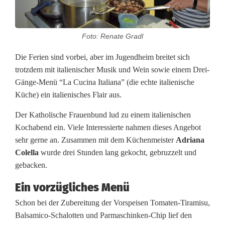
s
i
Foto: Renate Gradl
m
Die Ferien sind vorbei, aber im Jugendheim breitet sich
o
trotzdem mit italienischer Musik und Wein sowie einem Drei-
Gänge-Menü “La Cucina Italiana” (die echte italienische
!
Küche) ein italienisches Flair aus.
I
Der Katholische Frauenbund lud zu einem italienischen
t
Kochabend ein. Viele Interessierte nahmen dieses Angebot
sehr gerne an. Zusammen mit dem Küchenmeister
Adriana
a
Colella
wurde drei Stunden lang gekocht, gebruzzelt und
l
gebacken.
i
Ein vorzügliches Menü
e
Schon bei der Zubereitung der Vorspeisen Tomaten-Tiramisu,
Balsamico-Schalotten und Parmaschinken-Chip lief den
n