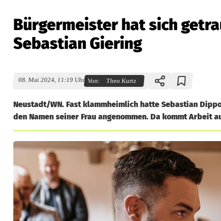
Bürgermeister hat sich getra
Sebastian Giering
08. Mai 2024, 11:19 Uhr
Von:
Theo Kurtz
Neustadt/WN. Fast klammheimlich hatte Sebastian Dippol
den Namen seiner Frau angenommen. Da kommt Arbeit auf
B
ü
r
g