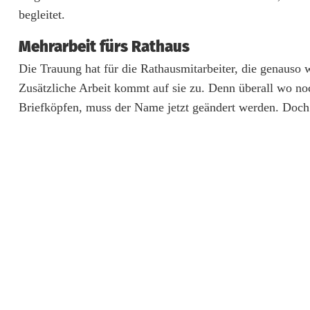
begleitet.
D
Mehrarbeit fürs Rathaus
i
Die Trauung hat für die Rathausmitarbeiter, die genauso
p
Zusätzliche Arbeit kommt auf sie zu. Denn überall wo no
p
Briefköpfen, muss der Name jetzt geändert werden. Doch 
o
l
d
w
i
r
d