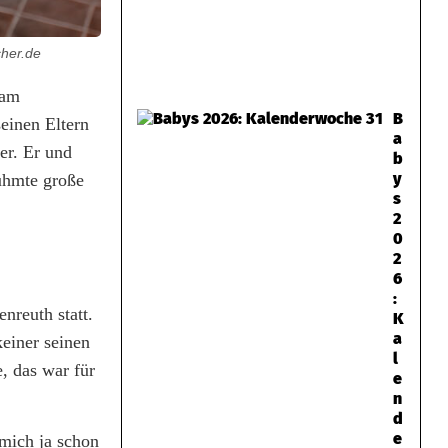
cher.de
 am
B
einen Eltern
a
er. Er und
b
y
rühmte große
s
2
0
2
6
:
nreuth statt.
K
a
einer seinen
l
, das war für
e
n
d
e
mich ja schon