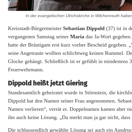
s
i
In der evangelischen Ulrichskirche in Wilchenreuth habe
c
Kreisstadt-Bürgermeister
Sebastian Dippold
(37) ist in 
vergangenen Samstag seiner
Maria
das Ja-Wort gegeben. 
h
hatte der Bräutigam erst kurz vorher Bescheid gegeben. „
g
seine Angetraute wollten schlichtweg keinen Rummel. Den
e
Glocke gehängt. Schließlich ist er gefühlt in mindestens 3
Feuerwehrmann.
t
r
Dippold heißt jetzt Giering
Standesamtlich geheiratet wurde in Störnstein, die kirchl
a
Dippold hat den Namen seiner Frau angenommen. Sebastian
u
Namen verlieren“, verrät er. Doppelnamen kamen aber nich
t
ihn auch keine Lösung. „Da merkt man ja gar nicht, dass m
:
Die schlussendlich gewählte Lösung sei auch ein Ausdruc