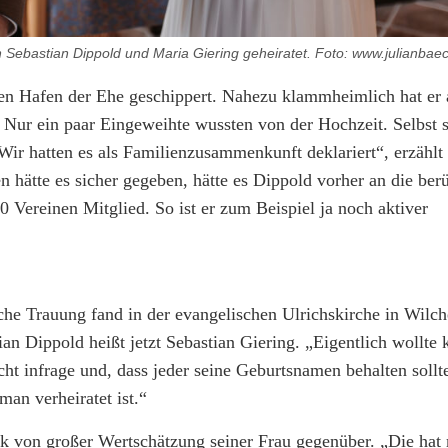
n Sebastian Dippold und Maria Giering geheiratet. Foto: www.julianbae
den Hafen der Ehe geschippert. Nahezu klammheimlich hat er
Nur ein paar Eingeweihte wussten von der Hochzeit. Selbst s
Wir hatten es als Familienzusammenkunft deklariert“, erzählt 
 hätte es sicher gegeben, hätte es Dippold vorher an die be
0 Vereinen Mitglied. So ist er zum Beispiel ja noch aktiver
iche Trauung fand in der evangelischen Ulrichskirche in Wilche
 Dippold heißt jetzt Sebastian Giering. „Eigentlich wollte k
t infrage und, dass jeder seine Geburtsnamen behalten sollte
an verheiratet ist.“
k von großer Wertschätzung seiner Frau gegenüber. „Die hat 