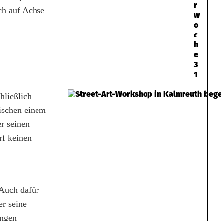
r
ich auf Achse
w
o
c
h
e
3
1
hließlich
ischen einem
r seinen
rf keinen
 Auch dafür
er seine
ungen