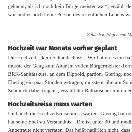
A
gekannt, als ich noch kein Bürgermeister war“, erzählt de
war und er noch keine Person des öffentlichen Lebens wa
u
s
Sebastian trägt seine M
S
Hochzeit war Monate vorher geplant
e
Die Hochzeit – kein Schnellschuss. „Wir hatten es ein halb
b
musste der Gang zum Altar im vollen Bürgermeister-Term
a
BRK-Sanitätskurs, an dem Dippold, pardon, Giering, noc
Ehering ein paar Stunden getragen, musste er ihn am Son
s
Schmuck dabei tragen“, erzählt der Rathauschef mit eine
t
Hochzeitsreise muss warten
i
Und auch die Hochzeitsreise muss warten. Giering hat no
a
hat seine Ehefrau Verständnis. „Die ist unter 30 und mediz
n
Angetraute nicht verraten. Das heißt natürlich nicht, das