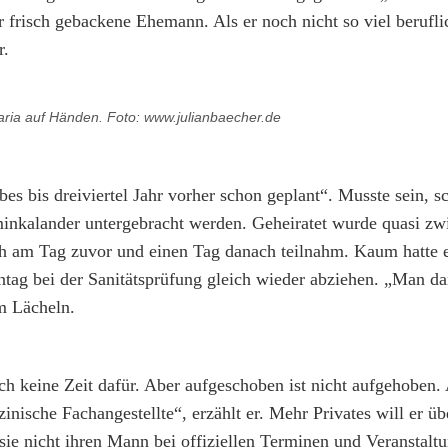
r frisch gebackene Ehemann. Als er noch nicht so viel berufl
r.
aria auf Händen. Foto: www.julianbaecher.de
es bis dreiviertel Jahr vorher schon geplant“. Musste sein, sc
inkalander untergebracht werden. Geheiratet wurde quasi zw
h am Tag zuvor und einen Tag danach teilnahm. Kaum hatte e
ntag bei der Sanitätsprüfung gleich wieder abziehen. „Man da
m Lächeln.
ch keine Zeit dafür. Aber aufgeschoben ist nicht aufgehoben.
inische Fachangestellte“, erzählt er. Mehr Privates will er üb
s sie nicht ihren Mann bei offiziellen Terminen und Veranstalt