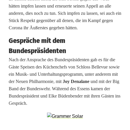
hätten impfen lassen und erneuerte seinen Appell an alle
r
anderen, dies noch zu tun. Sich impfen zu lassen, sei auch ein
M
Stück Respekt gegenüber all denen, die im Kampf gegen
Corona ihr Äußerstes gegeben hätten.
i
Gespräche mit dem
c
Bundespräsidenten
h
Nach der Ansprache des Bundespräsidenten gab es für die
a
Gäste Speisen des Küchenchefs von Schloss Bellevue sowie
ein Musik- und Unterhaltungsprogramm, unter anderem mit
e
der Neuen Philharmonie, mit
Joy Denalane
und mit der Big
l
Band der Bundeswehr. Während des Essens kamen der
Bundespräsident und Elke Büdenbender mit ihren Gästen ins
a
Gespräch.
H
u