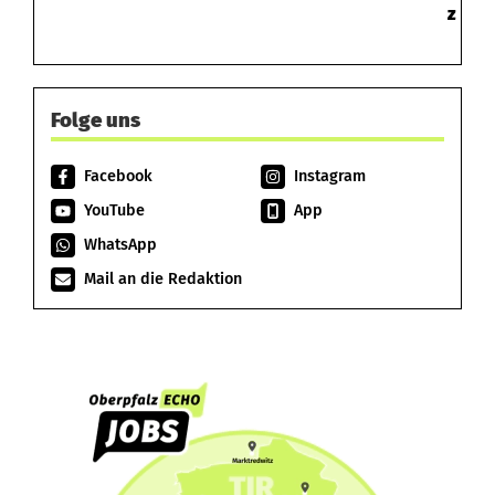
z
Folge uns
Facebook
Instagram
YouTube
App
WhatsApp
Mail an die Redaktion