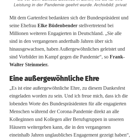
n
Leistung in der Pandemie geehrt wurde. Archivbild: privat
k
Mit dem Gartenfest bedankten sich der Bundespräsident und
seine Ehefrau
Elke Büdenbender
stellvertretend bei
d
Millionen weiteren Engagierten in Deutschland. „Sie alle
e
sind in den vergangenen anderthalb Jahren über sich
hinausgewachsen, haben Außergewöhnliches geleistet und
s
sind Vorbilder im Kampf gegen die Pandemie“, so
Frank-
B
Walter Steinmeier.
u
Eine außergewöhnliche Ehre
n
„Es ist eine außergewöhnliche Ehre, zu diesem Dankesfest
eingeladen worden zu sein. Und ich freue mich, dass ich die
d
lobenden Worte des Bundespräsidenten für alle engagierten
Menschen während der Corona-Pandemie direkt an alle
e
Kolleginnen und Kollegen aller Berufsgruppen in unseren
s
Häusern weitergeben kann, die in den vergangenen
eineinhalb Jahren unglaubliches Engagement gezeigt haben“,
p