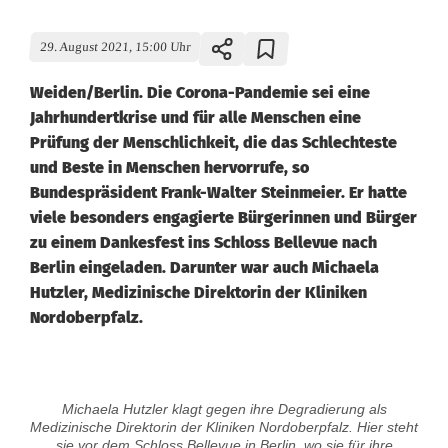
29. August 2021, 15:00 Uhr
Weiden/Berlin. Die Corona-Pandemie sei eine
Jahrhundertkrise und für alle Menschen eine
Prüfung der Menschlichkeit, die das Schlechteste
und Beste in Menschen hervorrufe, so
Bundespräsident Frank-Walter Steinmeier. Er hatte
viele besonders engagierte Bürgerinnen und Bürger
zu einem Dankesfest ins Schloss Bellevue nach
Berlin eingeladen. Darunter war auch Michaela
Hutzler, Medizinische Direktorin der Kliniken
Nordoberpfalz.
D
Michaela Hutzler klagt gegen ihre Degradierung als
a
Medizinische Direktorin der Kliniken Nordoberpfalz. Hier steht
sie vor dem Schloss Bellevue in Berlin, wo sie für ihre