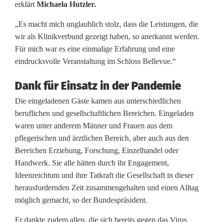
erklärt
Michaela Hutzler.
r
„Es macht mich unglaublich stolz, dass die Leistungen, die
ä
wir als Klinikverbund gezeigt haben, so anerkannt werden.
Für mich war es eine einmalige Erfahrung und eine
s
eindrucksvolle Veranstaltung im Schloss Bellevue.“
i
Dank für Einsatz in der Pandemie
d
Die eingeladenen Gäste kamen aus unterschiedlichen
e
beruflichen und gesellschaftlichen Bereichen. Eingeladen
n
waren unter anderem Männer und Frauen aus dem
pflegerischen und ärztlichen Bereich, aber auch aus den
t
Bereichen Erziehung, Forschung, Einzelhandel oder
e
Handwerk. Sie alle hätten durch ihr Engagement,
Ideenreichtum und ihre Tatkraft die Gesellschaft in dieser
n
herausfordernden Zeit zusammengehalten und einen Alltag
f
möglich gemacht, so der Bundespräsident.
ü
Er dankte zudem allen, die sich bereits gegen das Virus