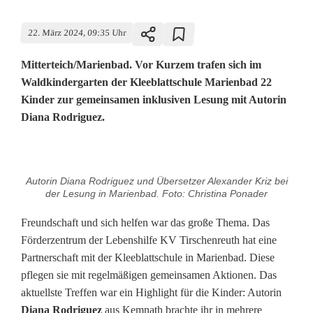
22. März 2024, 09:35 Uhr
Mitterteich/Marienbad. Vor Kurzem trafen sich im
Waldkindergarten der Kleeblattschule Marienbad 22
Kinder zur gemeinsamen inklusiven Lesung mit Autorin
Diana Rodriguez.
F
Autorin Diana Rodriguez und Übersetzer Alexander Kriz bei
r
der Lesung in Marienbad. Foto: Christina Ponader
e
Freundschaft und sich helfen war das große Thema. Das
Förderzentrum der Lebenshilfe KV Tirschenreuth hat eine
u
Partnerschaft mit der Kleeblattschule in Marienbad. Diese
n
pflegen sie mit regelmäßigen gemeinsamen Aktionen. Das
aktuellste Treffen war ein Highlight für die Kinder: Autorin
d
Diana Rodriguez
aus Kemnath brachte ihr in mehrere