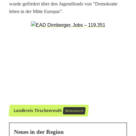
wurde gefördert über den Jugendfonds von “Demokratie
h
leben in der Mitte Europas”.
-
t
s
c
h
e
c
h
Landkreis Tirschenreuth
Mitterteich
i
s
Neues in der Region