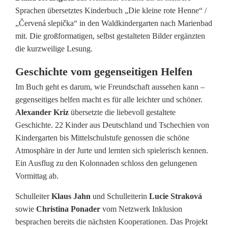
s
Sprachen übersetztes Kinderbuch „Die kleine rote Henne“ /
„Červená slepička“ in den Waldkindergarten nach Marienbad
c
mit. Die großformatigen, selbst gestalteten Bilder ergänzten
h
die kurzweilige Lesung.
a
Geschichte vom gegenseitigen Helfen
f
Im Buch geht es darum, wie Freundschaft aussehen kann –
gegenseitiges helfen macht es für alle leichter und schöner.
t
Alexander Kriz
übersetzte die liebevoll gestaltete
d
Geschichte. 22 Kinder aus Deutschland und Tschechien von
Kindergarten bis Mittelschulstufe genossen die schöne
e
Atmosphäre in der Jurte und lernten sich spielerisch kennen.
Ein Ausflug zu den Kolonnaden schloss den gelungenen
u
Vormittag ab.
t
Schulleiter
Klaus Jahn
und Schulleiterin
Lucie Straková
s
sowie
Christina Ponader
vom Netzwerk Inklusion
c
besprachen bereits die nächsten Kooperationen. Das Projekt