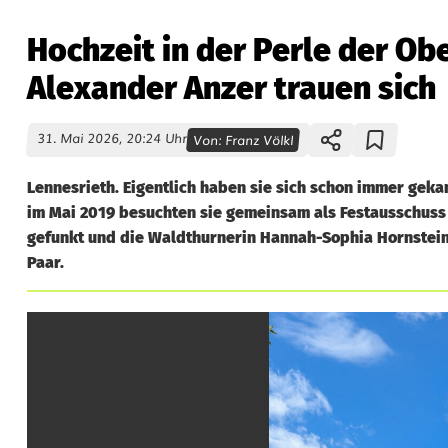
Hochzeit in der Perle der O
Alexander Anzer trauen sich
31. Mai 2026, 20:24 Uhr
Von:
Franz Völkl
Lennesrieth. Eigentlich haben sie sich schon immer gek
im Mai 2019 besuchten sie gemeinsam als Festausschuss d
gefunkt und die Waldthurnerin Hannah-Sophia Hornstein 
Paar.
H
o
c
h