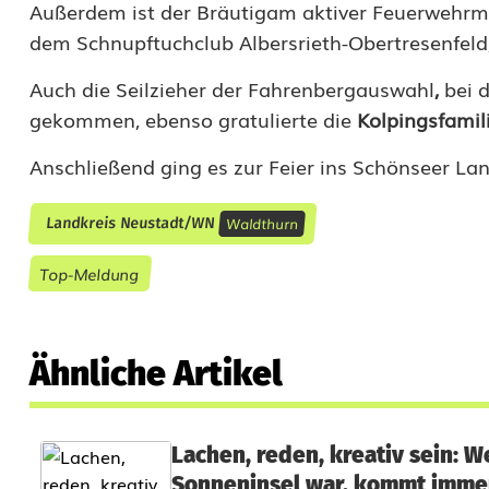
Außerdem ist der Bräutigam aktiver Feuerwehrma
i
dem Schnupftuchclub Albersrieth-Obertresenfeld,
n
Auch die Seilzieher der Fahrenbergauswahl
,
bei d
u
gekommen, ebenso gratulierte die
Kolpingsfamil
n
Anschließend ging es zur Feier ins Schönseer Lan
d
Waldthurn
Landkreis Neustadt/WN
A
l
Top-Meldung
e
x
Ähnliche Artikel
a
n
Lachen, reden, kreativ sein: W
d
Sonneninsel war, kommt imme