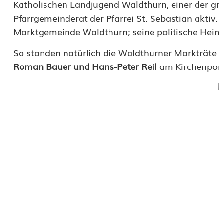
Katholischen Landjugend Waldthurn, einer der g
o
Pfarrgemeinderat der Pfarrei St. Sebastian aktiv
p
Marktgemeinde Waldthurn; seine politische Heim
h
So standen natürlich die Waldthurner Markträt
i
Roman Bauer und Hans-Peter Reil
am Kirchenpor
a
H
o
r
n
s
t
e