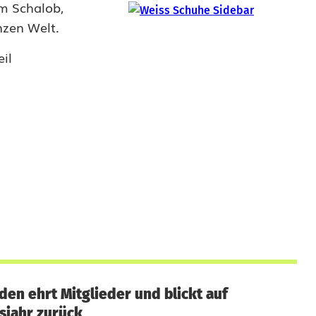
m Schalob,
nzen Welt.
il
en ehrt Mitglieder und blickt auf
sjahr zurück