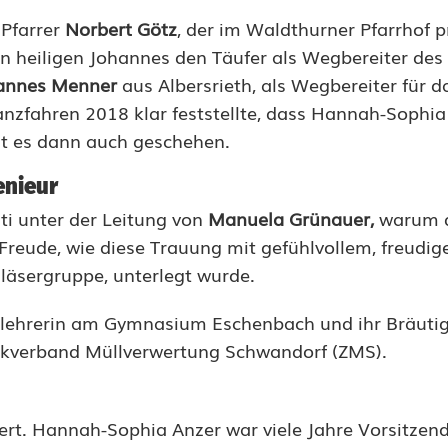
Pfarrer
Norbert Götz
, der im Waldthurner Pfarrhof p
n heiligen Johannes den Täufer als Wegbereiter des 
annes Menner
aus Albersrieth, als Wegbereiter für d
anzfahren 2018 klar feststellte, dass Hannah-Sophi
t es dann auch geschehen.
enieur
ti unter der Leitung von
Manuela Grünauer,
warum d
e Freude, wie diese Trauung mit gefühlvollem, freud
läsergruppe, unterlegt wurde.
llehrerin am Gymnasium Eschenbach und ihr Bräut
ckverband Müllverwertung Schwandorf (ZMS).
iert. Hannah-Sophia Anzer war viele Jahre Vorsitzen