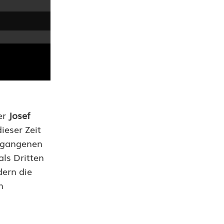
er
Josef
ieser Zeit
ergangenen
ls Dritten
dern die
n