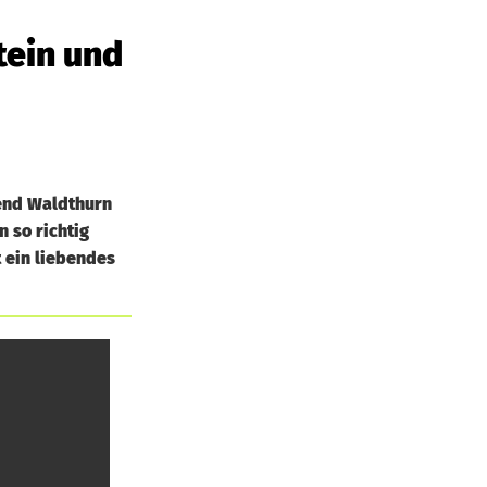
tein und
gend Waldthurn
 so richtig
 ein liebendes