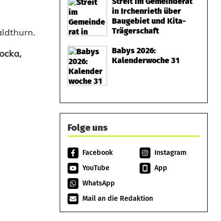
Streit im Gemeinderat
in Irchenrieth über
Baugebiet und Kita-
ldthurn.
Trägerschaft
Babys 2026:
ocka,
Kalenderwoche 31
Folge uns
Facebook
Instagram
YouTube
App
WhatsApp
Mail an die Redaktion