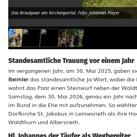
r
l
Das Brautpaar am Kirchenportal. Foto: Johannes Pleyer
e
d
e
r
Standesamtliche Trauung vor einem Jahr
O
Im vergangenen Jahr, am 30. Mai 2025, gaben s
Beimler
das standesamtliche Ja-Wort, wobei die F
b
wohnt das Paar einen Steinwurf neben der Waldt
e
Samstag, dem 30. Mai 2026, genau ein Jahr nach
r
im Bund in die Ehe mit aufzunehmen. So wählten 
Dorfkirche St. Jakobus in Lennesrieth als ihre Ho
p
Waldthurn und Albersrieth.
f
Hl. Johannes der Täufer als Wegbereiter