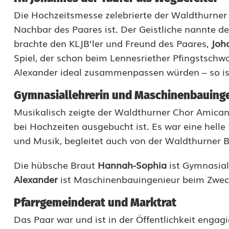
a
Die Hochzeitsmesse zelebrierte der Waldthurner 
l
Nachbar des Paares ist. Der Geistliche nannte de
z
brachte den KLJB’ler und Freund des Paares,
Joh
Spiel, der schon beim Lennesriether Pfingstschw
–
Alexander ideal zusammenpassen würden – so is
H
Gymnasiallehrerin und Maschinenbauing
a
Musikalisch zeigte der Waldthurner Chor Amican
n
bei Hochzeiten ausgebucht ist. Es war eine hell
n
und Musik, begleitet auch von der Waldthurner B
a
Die hübsche Braut
Hannah-Sophia
ist Gymnasia
h
Alexander
ist Maschinenbauingenieur beim Zwe
-
Pfarrgemeinderat und Marktrat
S
Das Paar war und ist in der Öffentlichkeit engag