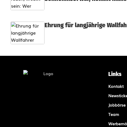
e
r
Ehrung für langjährige Wallfah
A
n
z
e
r
Links
t
Kontakt
r
Newstick
Jobbörse
a
Team
u
Werbemög