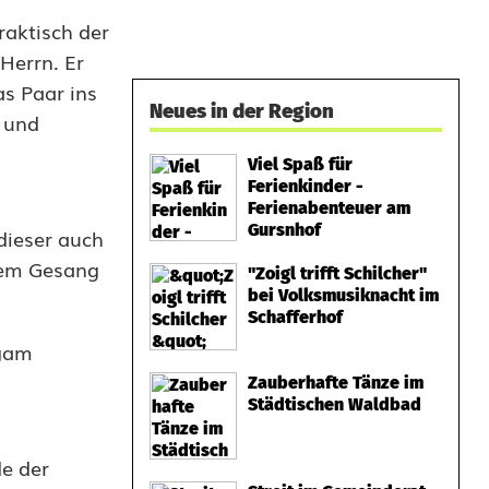
raktisch der
Herrn. Er
as Paar ins
Neues in der Region
a und
Viel Spaß für
Ferienkinder -
Ferienabenteuer am
Gursnhof
ieser auch
igem Gesang
"Zoigl trifft Schilcher"
bei Volksmusiknacht im
Schafferhof
igam
Zauberhafte Tänze im
Städtischen Waldbad
de der