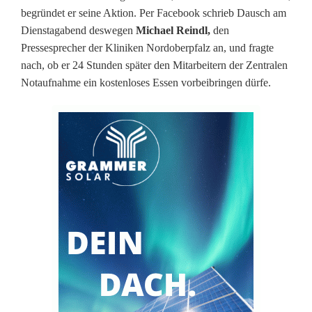
begründet er seine Aktion. Per Facebook schrieb Dausch am
e
Dienstagabend deswegen
Michael Reindl,
den
r
Pressesprecher der Kliniken Nordoberpfalz an, und fragte
nach, ob er 24 Stunden später den Mitarbeitern der Zentralen
s
Notaufnahme ein kostenloses Essen vorbeibringen dürfe.
o
n
a
l