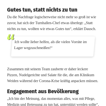
a
Gutes tun, statt nichts zu tun
t
Da die Nachfrage logischerweise nicht mehr so groß ist wie
f
zuvor, hat sich der Turnhallen-Chef etwas überlegt: „Statt
nichts zu tun, wollten wir etwas Gutes tun“, erklärt Dausch.
ü
r
Ich wollte lieber helfen, als die vielen Vorräte im
Lager wegzuschmeißen!“
K
l
i
Zusammen mit seinem Team zauberte er daher leckere
Pizzen, Nudelgerichte und Salate für die, die am Klinikum
n
Weiden während der Corona-Krise kräftig anpacken müssen.
i
Engagement aus Bevölkerung
k
„Ich bin der Meinung, das momentan alles, was mit Pflege,
p
Medizin und Betreuung zu tun hat, unterstützt werden sollte“,