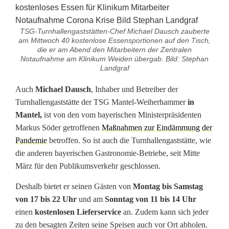
,
P
TSG-Turnhallengaststätten-Chef Michael Dausch zauberte
am Mittwoch 40 kostenlose Essensportionen auf den Tisch,
a
die er am Abend den Mitarbeitern der Zentralen
Notaufnahme am Klinikum Weiden übergab. Bild: Stephan
s
Landgraf
t
Auch
Michael Dausch
, Inhaber und Betreiber der
a
Turnhallengaststätte der TSG Mantel-Weiherhammer
in
Mantel,
ist von den vom bayerischen Ministerpräsidenten
u
Markus Söder getroffenen
Maßnahmen zur Eindämmung der
Pandemie
betroffen. So ist auch die Turnhallengaststätte, wie
n
die anderen bayerischen Gastronomie-Betriebe, seit Mitte
d
März für den Publikumsverkehr geschlossen.
S
Deshalb bietet er seinen Gästen von
Montag bis Samstag
a
von 17 bis 22 Uhr
und am
Sonntag von 11 bis 14 Uhr
einen
kostenlosen Lieferservice
an. Zudem kann sich jeder
l
zu den besagten Zeiten seine Speisen auch vor Ort abholen.