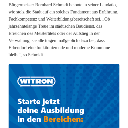
Bürgermeister Bernhard Schmidt betonte in seiner Laudatio,
n
wie stolz die Stadt auf ein solches Fundament aus Erfahrung,
d
Fachkompetenz und Weiterbildungsbereitschaft sei. „Ob
jahrzehntelange Treue im städtischen Baudienst, das
A
Erreichen des Meistertitels oder der Aufstieg in der
u
Verwaltung, sie alle tragen maßgeblich dazu bei, dass
Erbendorf eine funktionierende und moderne Kommune
f
bleibt“, so Schmidt.
s
t
i
e
g
i
n