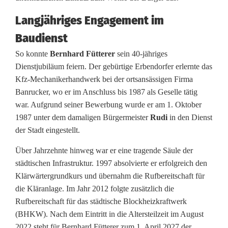
r
b
Langjähriges Engagement im
Baudienst
e
So konnte
Bernhard Fütterer
sein 40-jähriges
i
Dienstjubiläum feiern. Der gebürtige Erbendorfer erlernte das
t
Kfz-Mechanikerhandwerk bei der ortsansässigen Firma
Banrucker, wo er im Anschluss bis 1987 als Geselle tätig
e
war. Aufgrund seiner Bewerbung wurde er am 1. Oktober
r
1987 unter dem damaligen Bürgermeister
Rudi
in den Dienst
der Stadt eingestellt.
g
Über Jahrzehnte hinweg war er eine tragende Säule der
e
städtischen Infrastruktur. 1997 absolvierte er erfolgreich den
e
Klärwärtergrundkurs und übernahm die Rufbereitschaft für
die Kläranlage. Im Jahr 2012 folgte zusätzlich die
h
Rufbereitschaft für das städtische Blockheizkraftwerk
r
(BHKW). Nach dem Eintritt in die Altersteilzeit im August
2022 steht für Bernhard Fütterer zum 1. April 2027 der