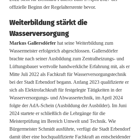
t
offizielle Beginn der Regelaltersrente bevor.
f
Weiterbildung stärkt die
ü
Wasserversorgung
r
Markus Gallersdörfer
hat seine Weiterbildung zum
T
Wassermeister erfolgreich abgeschlossen. Gallersdörfer
brachte nach seiner Ausbildung zum Zentralheizungs- und
r
Lüftungsbauer wertvolle handwerkliche Erfahrung mit, als er
e
Mitte Juli 2022 als Fachkraft für Wasserversorgungstechnik
bei der Stadt Erbendorf begann. Anfang 2023 qualifizierte er
u
sich als Elektrofachkraft für festgelegte Tätigkeiten in der
e
Wasserversorgungs- und Abwassertechnik, im April 2024
folgte der AdA-Schein (Ausbildung der Ausbilder). Im Juni
,
2024 startete er schließlich die Lehrgänge für die
W
Meisterprüfung im Bereich Umwelt und Technik. Wie
Bürgermeister Schmidt ausführte, verfügt die Stadt Erbendorf
e
damit über eine hochqualifizierte Fachkraft an entscheidender