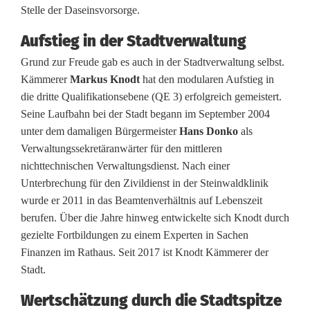
i
Stelle der Daseinsvorsorge.
t
Aufstieg in der Stadtverwaltung
e
Grund zur Freude gab es auch in der Stadtverwaltung selbst.
Kämmerer
Markus Knodt
hat den modularen Aufstieg in
r
die dritte Qualifikationsebene (QE 3) erfolgreich gemeistert.
Seine Laufbahn bei der Stadt begann im September 2004
b
unter dem damaligen Bürgermeister
Hans Donko
als
i
Verwaltungssekretäranwärter für den mittleren
nichttechnischen Verwaltungsdienst. Nach einer
l
Unterbrechung für den Zivildienst in der Steinwaldklinik
d
wurde er 2011 in das Beamtenverhältnis auf Lebenszeit
berufen. Über die Jahre hinweg entwickelte sich Knodt durch
u
gezielte Fortbildungen zu einem Experten in Sachen
n
Finanzen im Rathaus. Seit 2017 ist Knodt Kämmerer der
Stadt.
g
Wertschätzung durch die Stadtspitze
u