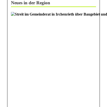
Neues in der Region
r
z