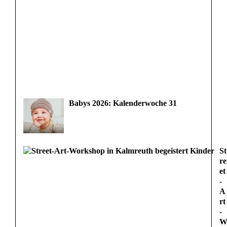
Babys 2026: Kalenderwoche 31
St
re
et
-
A
rt
-