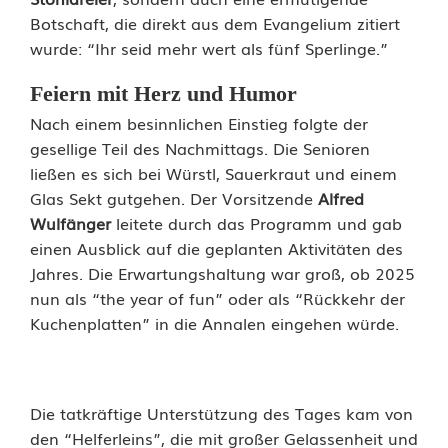
r
Botschaft, die direkt aus dem Evangelium zitiert
m
wurde: “Ihr seid mehr wert als fünf Sperlinge.”
i
Feiern mit Herz und Humor
t
Nach einem besinnlichen Einstieg folgte der
gesellige Teil des Nachmittags. Die Senioren
z
ließen es sich bei Würstl, Sauerkraut und einem
f
Glas Sekt gutgehen. Der Vorsitzende
Alfred
Wulfänger
leitete durch das Programm und gab
e
einen Ausblick auf die geplanten Aktivitäten des
i
Jahres. Die Erwartungshaltung war groß, ob 2025
nun als “the year of fun” oder als “Rückkehr der
e
Kuchenplatten” in die Annalen eingehen würde.
r
t
Die tatkräftige Unterstützung des Tages kam von
J
den “Helferleins”, die mit großer Gelassenheit und