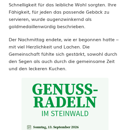
a
Schnelligkeit für das leibliche Wohl sorgten. Ihre
Fähigkeit, für jeden das passende Gebäck zu
h
servieren, wurde augenzwinkernd als
r
goldmedaillenwürdig beschrieben.
e
Der Nachmittag endete, wie er begonnen hatte –
s
mit viel Herzlichkeit und Lachen. Die
Gemeinschaft fühlte sich gestärkt, sowohl durch
b
den Segen als auch durch die gemeinsame Zeit
und den leckeren Kuchen.
e
g
i
n
n
m