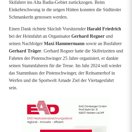
Skifahrer ins Alta Badia-Gebiet zurückzogen. Beim
ü
Einkehrschwung in die urigen Hütten konnten die Südtiroler
d
Schmankerln genossen werden.
t
Einen Dank richtete Skiclub Vorsitzender
Harald Friedrich
bei der Heimfahrt an Organisator
Gerhard Regner
und
i
seinen Nachfolger
Maxi Hammermann
sowie an Busfahrer
r
Gerhard Träger
. Gerhard Regner hatte die Skifreizeiten und
Fahrten der Pistenschwinger 25 Jahre organisiert, er dankte
o
seinen Stammfahrern für die Treue. Im Jahr 2024 soll wieder
l
das Stammhaus der Pistenschwinger, der Reitsamerhof in
Werfen und die Sportwelt Amade Ziel der Viertagesfahrt
sein.