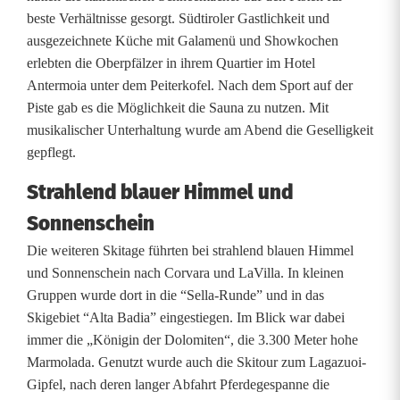
m
beste Verhältnisse gesorgt. Südtiroler Gastlichkeit und
h
ausgezeichnete Küche mit Galamenü und Showkochen
erlebten die Oberpfälzer in ihrem Quartier im Hotel
e
Antermoia unter dem Peiterkofel. Nach dem Sport auf der
r
Piste gab es die Möglichkeit die Sauna zu nutzen. Mit
musikalischer Unterhaltung wurde am Abend die Geselligkeit
r
gepflegt.
l
Strahlend blauer Himmel und
i
Sonnenschein
c
Die weiteren Skitage führten bei strahlend blauen Himmel
h
und Sonnenschein nach Corvara und LaVilla. In kleinen
Gruppen wurde dort in die “Sella-Runde” und in das
e
Skigebiet “Alta Badia” eingestiegen. Im Blick war dabei
immer die „Königin der Dolomiten“, die 3.300 Meter hohe
n
Marmolada. Genutzt wurde auch die Skitour zum Lagazuoi-
S
Gipfel, nach deren langer Abfahrt Pferdegespanne die