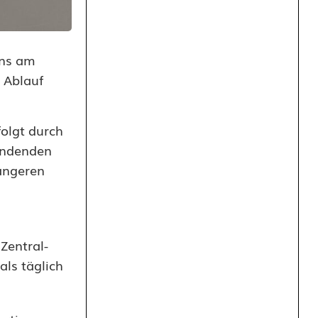
ens am
h Ablauf
olgt durch
findenden
längeren
Zentral-
ls täglich