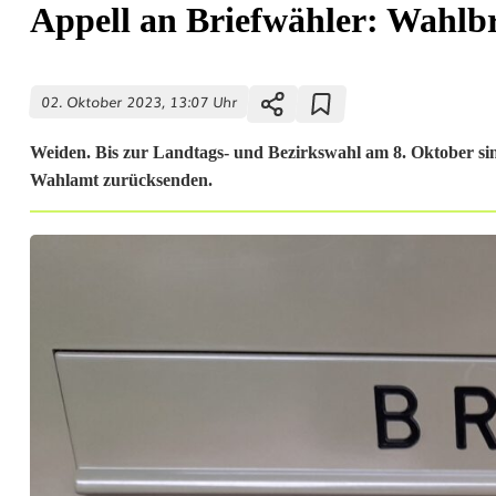
Appell an Briefwähler: Wahlbr
02. Oktober 2023, 13:07 Uhr
Weiden. Bis zur Landtags- und Bezirkswahl am 8. Oktober sin
Wahlamt zurücksenden.
A
p
p
e
l
l