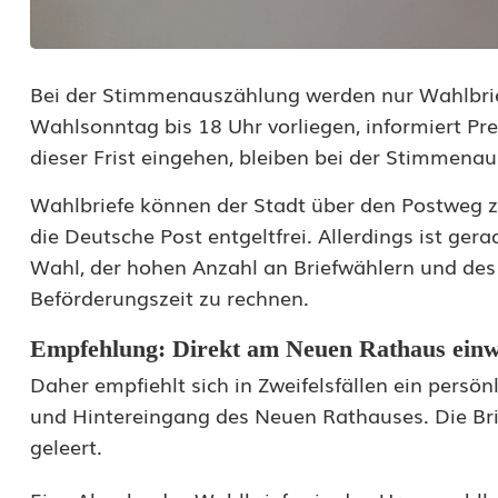
r
:
Bei der Stimmenauszählung werden nur Wahlbrief
W
Wahlsonntag bis 18 Uhr vorliegen, informiert Pr
a
dieser Frist eingehen, bleiben bei der Stimmena
h
Wahlbriefe können der Stadt über den Postweg z
l
die Deutsche Post entgeltfrei. Allerdings ist g
Wahl, der hohen Anzahl an Briefwählern und des
b
Beförderungszeit zu rechnen.
r
Empfehlung: Direkt am Neuen Rathaus einw
i
Daher empfiehlt sich in Zweifelsfällen ein persön
e
und Hintereingang des Neuen Rathauses. Die B
f
geleert.
e