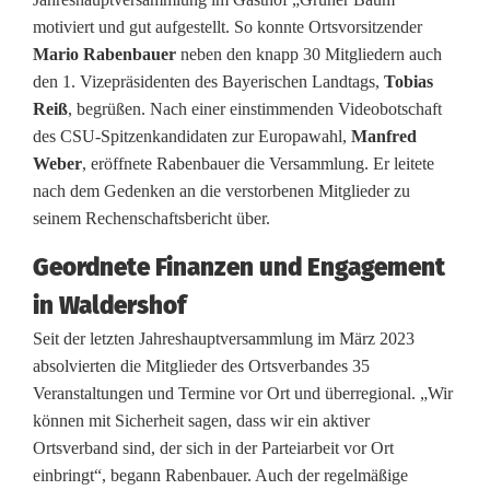
d
motiviert und gut aufgestellt. So konnte Ortsvorsitzender
Mario Rabenbauer
neben den knapp 30 Mitgliedern auch
e
den 1. Vizepräsidenten des Bayerischen Landtags,
Tobias
r
Reiß
, begrüßen. Nach einer einstimmenden Videobotschaft
des CSU-Spitzenkandidaten zur Europawahl,
Manfred
s
Weber
, eröffnete Rabenbauer die Versammlung. Er leitete
h
nach dem Gedenken an die verstorbenen Mitglieder zu
seinem Rechenschaftsbericht über.
o
Geordnete Finanzen und Engagement
f
in Waldershof
b
Seit der letzten Jahreshauptversammlung im März 2023
l
absolvierten die Mitglieder des Ortsverbandes 35
i
Veranstaltungen und Termine vor Ort und überregional. „Wir
können mit Sicherheit sagen, dass wir ein aktiver
c
Ortsverband sind, der sich in der Parteiarbeit vor Ort
einbringt“, begann Rabenbauer. Auch der regelmäßige
k