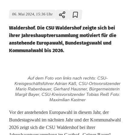
06. Mai 2024, 15:36 Uhr
Waldershof. Die CSU Waldershof zeigte sich bei
ihrer Jahreshauptversammlung motiviert für die
anstehende Europawahl, Bundestagswahl und
Kommunalwahl bis 2026.
C
Auf dem Foto von links nach rechts: CSU-
S
Kreisgeschäftsführer Adrian Käß, CSU-Ortsvorsitzender
Mario Rabenbauer, Gerhard Hausner, Bürgermeisterin
U
Margit Bayer, CSU-Kreisvorsitzender Tobias Reiß Foto:
Maximilian Kastner
W
Vor der anstehenden Europawahl in diesem Jahr, der
a
Bundestagswahl im nächsten Jahr und der Kommunalwahl
2026 zeigt sich die CSU Waldershof bei ihrer
l
Jahreshauptversammlung im Gasthof „Grüner Baum“