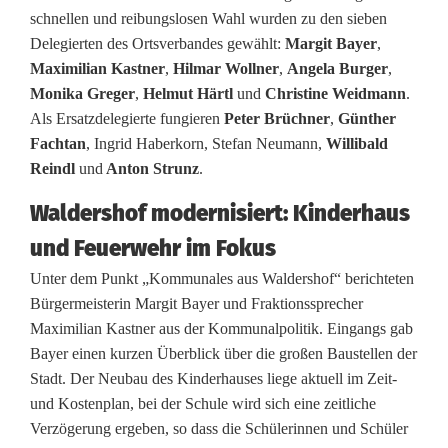
u
schnellen und reibungslosen Wahl wurden zu den sieben
f
Delegierten des Ortsverbandes gewählt:
Margit Bayer
,
Maximilian Kastner
,
Hilmar Wollner
,
Angela Burger
,
W
Monika Greger
,
Helmut Härtl
und
Christine Weidmann
.
a
Als Ersatzdelegierte fungieren
Peter Brüchner
,
Günther
Fachtan
, Ingrid Haberkorn, Stefan Neumann,
Willibald
h
Reindl
und
Anton Strunz
.
l
Waldershof modernisiert: Kinderhaus
j
und Feuerwehr im Fokus
a
Unter dem Punkt „Kommunales aus Waldershof“ berichteten
h
Bürgermeisterin Margit Bayer und Fraktionssprecher
Maximilian Kastner aus der Kommunalpolitik. Eingangs gab
r
Bayer einen kurzen Überblick über die großen Baustellen der
e
Stadt. Der Neubau des Kinderhauses liege aktuell im Zeit-
und Kostenplan, bei der Schule wird sich eine zeitliche
v
Verzögerung ergeben, so dass die Schülerinnen und Schüler