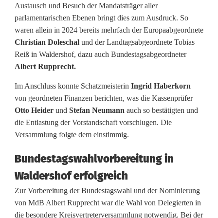
Austausch und Besuch der Mandatsträger aller
t
parlamentarischen Ebenen bringt dies zum Ausdruck. So
waren allein in 2024 bereits mehrfach der Europaabgeordnete
m
Christian Doleschal
und der Landtagsabgeordnete Tobias
o
Reiß in Waldershof, dazu auch Bundestagsabgeordneter
Albert Rupprecht.
t
Im Anschluss konnte Schatzmeisterin
Ingrid Haberkorn
i
von geordneten Finanzen berichten, was die Kassenprüfer
v
Otto Heider
und
Stefan Neumann
auch so bestätigten und
die Entlastung der Vorstandschaft vorschlugen. Die
i
Versammlung folgte dem einstimmig.
e
Bundestagswahlvorbereitung in
r
Waldershof erfolgreich
t
Zur Vorbereitung der Bundestagswahl und der Nominierung
a
von MdB Albert Rupprecht war die Wahl von Delegierten in
die besondere Kreisvertreterversammlung notwendig. Bei der