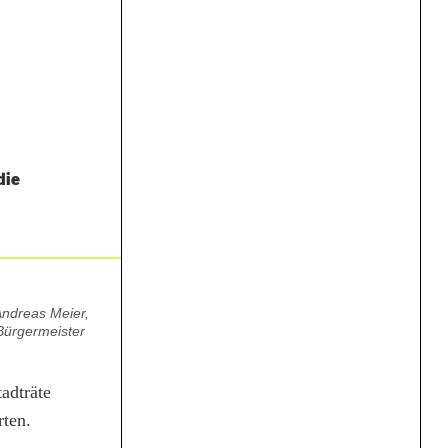
die
Andreas Meier,
Bürgermeister
adträte
rten.