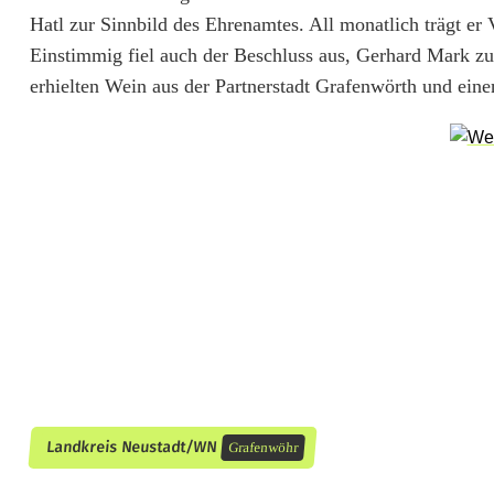
u
Hatl zur Sinnbild des Ehrenamtes. All monatlich trägt er
s
Einstimmig fiel auch der Beschluss aus, Gerhard Mark zu
erhielten Wein aus der Partnerstadt Grafenwörth und eine
g
e
s
c
h
i
e
d
e
Landkreis Neustadt/WN
Grafenwöhr
n