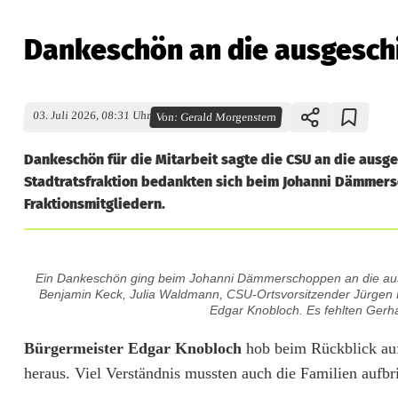
Dankeschön an die ausgesch
03. Juli 2026, 08:31 Uhr
Von:
Gerald Morgenstern
Dankeschön für die Mitarbeit sagte die CSU an die aus
Stadtratsfraktion bedankten sich beim Johanni Dämmersc
Fraktionsmitgliedern.
D
Ein Dankeschön ging beim Johanni Dämmerschoppen an die ausge
a
Benjamin Keck, Julia Waldmann, CSU-Ortsvorsitzender Jürgen H
Edgar Knobloch. Es fehlten Gerh
n
Bürgermeister Edgar Knobloch
hob beim Rückblick au
k
heraus. Viel Verständnis mussten auch die Familien aufbr