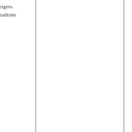
eigers.
tadträte