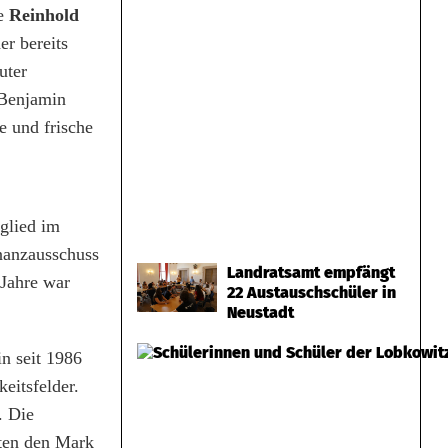
te
Reinhold
er bereits
uter
 Benjamin
e und frische
glied im
nanzausschuss
Landratsamt empfängt
 Jahre war
22 Austauschschüler in
Neustadt
in seit 1986
eitsfelder.
. Die
hten den Mark