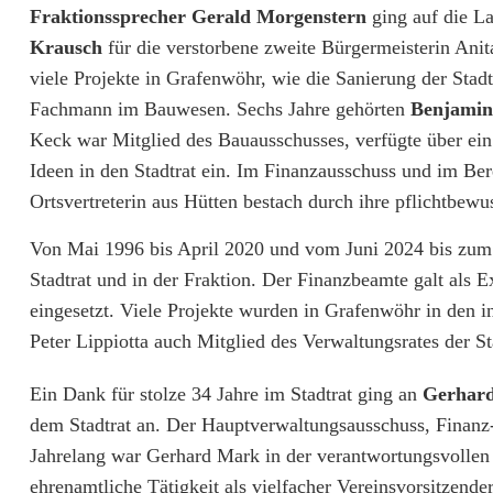
e
Fraktionssprecher Gerald Morgenstern
ging auf die L
s
Krausch
für die verstorbene zweite Bürgermeisterin Anita
viele Projekte in Grafenwöhr, wie die Sanierung der Stad
c
Fachmann im Bauwesen. Sechs Jahre gehörten
Benjamin
h
Keck war Mitglied des Bauausschusses, verfügte über ein
ö
Ideen in den Stadtrat ein. Im Finanzausschuss und im Be
Ortsvertreterin aus Hütten bestach durch ihre pflichtbewu
n
a
Von Mai 1996 bis April 2020 und vom Juni 2024 bis zum
Stadtrat und in der Fraktion. Der Finanzbeamte galt al
n
eingesetzt. Viele Projekte wurden in Grafenwöhr in den i
d
Peter Lippiotta auch Mitglied des Verwaltungsrates der S
i
Ein Dank für stolze 34 Jahre im Stadtrat ging an
Gerhar
e
dem Stadtrat an. Der Hauptverwaltungsausschuss, Finanz-
Jahrelang war Gerhard Mark in der verantwortungsvollen 
a
ehrenamtliche Tätigkeit als vielfacher Vereinsvorsitzend