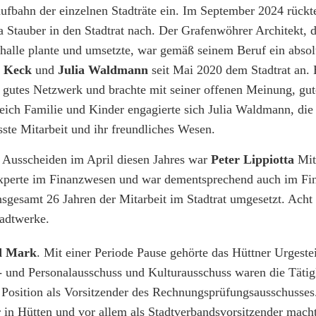
aufbahn der einzelnen Stadträte ein. Im September 2024 rück
 Stauber in den Stadtrat nach. Der Grafenwöhrer Architekt, d
thalle plante und umsetzte, war gemäß seinem Beruf ein absol
 Keck
und
Julia Waldmann
seit Mai 2020 dem Stadtrat an.
 gutes Netzwerk und brachte mit seiner offenen Meinung, gut
reich Familie und Kinder engagierte sich Julia Waldmann, die
sste Mitarbeit und ihr freundliches Wesen.
 Ausscheiden im April diesen Jahres war
Peter Lippiotta
Mit
s Experte im Finanzwesen und war dementsprechend auch im Fi
nsgesamt 26 Jahren der Mitarbeit im Stadtrat umgesetzt. Acht
tadtwerke.
d Mark
. Mit einer Periode Pause gehörte das Hüttner Urgeste
 und Personalausschuss und Kulturausschuss waren die Tätigk
Position als Vorsitzender des Rechnungsprüfungsausschusses
er in Hütten und vor allem als Stadtverbandsvorsitzender mac