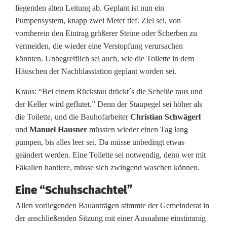
liegenden alten Leitung ab. Geplant ist nun ein
e
Pumpensystem, knapp zwei Meter tief. Ziel sei, von
vornherein den Eintrag größerer Steine oder Scherben zu
n
vermeiden, die wieder eine Verstopfung verursachen
r
könnten. Unbegreiflich sei auch, wie die Toilette in dem
Häuschen der Nachblasstation geplant worden sei.
i
Kraus: “Bei einem Rückstau drückt´s die Scheiße raus und
e
der Keller wird geflutet.” Denn der Staupegel sei höher als
t
die Toilette, und die Bauhofarbeiter
Christian
Schwägerl
und
Manuel Hausner
müssten wieder einen Tag lang
h
pumpen, bis alles leer sei. Da müsse unbedingt etwas
geändert werden. Eine Toilette sei notwendig, denn wer mit
Fäkalien hantiere, müsse sich zwingend waschen können.
Eine “Schuhschachtel”
Allen vorliegenden Bauanträgen stimmte der Gemeinderat in
der anschließenden Sitzung mit einer Ausnahme einstimmig