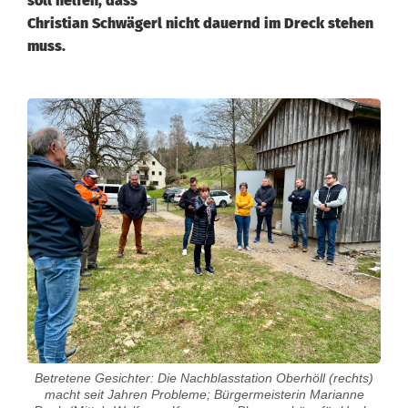
soll helfen, dass
Christian Schwägerl nicht dauernd im Dreck stehen
muss.
K
e
i
n
e
S
t
o
Betretene Gesichter: Die Nachblasstation Oberhöll (rechts)
p
macht seit Jahren Probleme; Bürgermeisterin Marianne