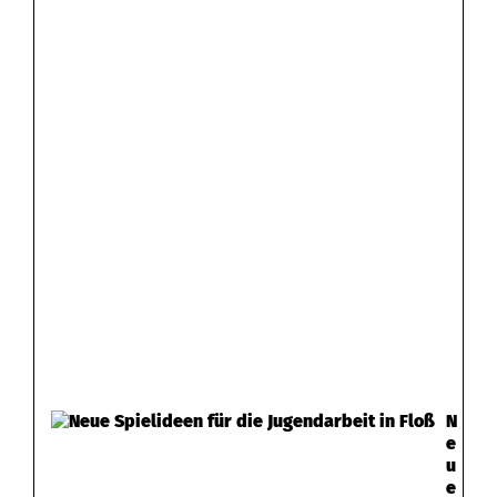
N
e
u
e