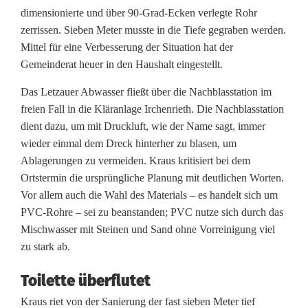
dimensionierte und über 90-Grad-Ecken verlegte Rohr
m
zerrissen. Sieben Meter musste in die Tiefe gegraben werden.
W
Mittel für eine Verbesserung der Situation hat der
Gemeinderat heuer in den Haushalt eingestellt.
e
Das Letzauer Abwasser fließt über die Nachblasstation im
g
freien Fall in die Kläranlage Irchenrieth. Die Nachblasstation
n
dient dazu, um mit Druckluft, wie der Name sagt, immer
wieder einmal dem Dreck hinterher zu blasen, um
a
Ablagerungen zu vermeiden. Kraus kritisiert bei dem
c
Ortstermin die ursprüngliche Planung mit deutlichen Worten.
Vor allem auch die Wahl des Materials – es handelt sich um
h
PVC-Rohre – sei zu beanstanden; PVC nutze sich durch das
I
Mischwasser mit Steinen und Sand ohne Vorreinigung viel
zu stark ab.
r
c
Toilette überflutet
Kraus riet von der Sanierung der fast sieben Meter tief
h