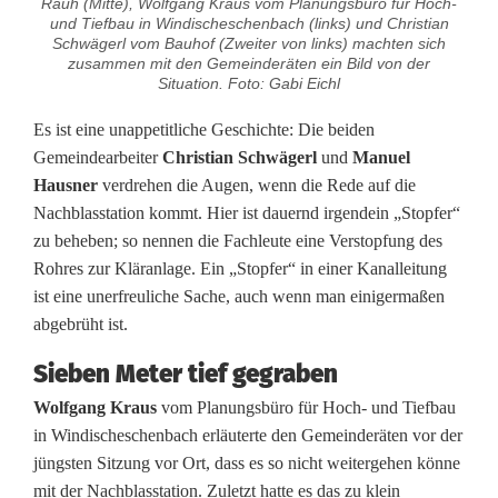
Rauh (Mitte), Wolfgang Kraus vom Planungsbüro für Hoch-
f
und Tiefbau in Windischeschenbach (links) und Christian
Schwägerl vom Bauhof (Zweiter von links) machten sich
e
zusammen mit den Gemeinderäten ein Bild von der
Situation. Foto: Gabi Eichl
r
Es ist eine unappetitliche Geschichte: Die beiden
m
Gemeindearbeiter
Christian Schwägerl
und
Manuel
e
Hausner
verdrehen die Augen, wenn die Rede auf die
Nachblasstation kommt. Hier ist dauernd irgendein „Stopfer“
h
zu beheben; so nennen die Fachleute eine Verstopfung des
Rohres zur Kläranlage. Ein „Stopfer“ in einer Kanalleitung
r
ist eine unerfreuliche Sache, auch wenn man einigermaßen
a
abgebrüht ist.
u
Sieben Meter tief gegraben
f
Wolfgang Kraus
vom Planungsbüro für Hoch- und Tiefbau
in Windischeschenbach erläuterte den Gemeinderäten vor der
d
jüngsten Sitzung vor Ort, dass es so nicht weitergehen könne
e
mit der Nachblasstation. Zuletzt hatte es das zu klein