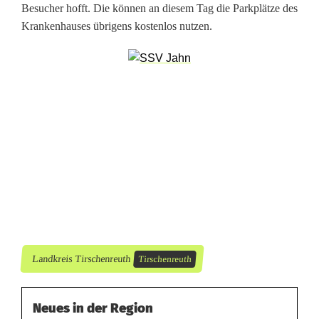
s
Besucher hofft. Die können an diesem Tag die Parkplätze des
w
Krankenhauses übrigens kostenlos nutzen.
i
r
d
g
e
f
e
i
Landkreis Tirschenreuth
Tirschenreuth
e
r
Neues in der Region