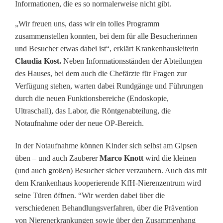
Informationen, die es so normalerweise nicht gibt.
k
„Wir freuen uns, dass wir ein tolles Programm
e
zusammenstellen konnten, bei dem für alle Besucherinnen
n
und Besucher etwas dabei ist“, erklärt Krankenhausleiterin
Claudia Kost.
Neben Informationsständen der Abteilungen
h
des Hauses, bei dem auch die Chefärzte für Fragen zur
a
Verfügung stehen, warten dabei Rundgänge und Führungen
durch die neuen Funktionsbereiche (Endoskopie,
u
Ultraschall), das Labor, die Röntgenabteilung, die
s
Notaufnahme oder der neue OP-Bereich.
T
In der Notaufnahme können Kinder sich selbst am Gipsen
üben – und auch Zauberer
Marco Knott
wird die kleinen
i
(und auch großen) Besucher sicher verzaubern. Auch das mit
r
dem Krankenhaus kooperierende KfH-Nierenzentrum wird
seine Türen öffnen. “Wir werden dabei über die
s
verschiedenen Behandlungsverfahren, über die Prävention
c
von Nierenerkrankungen sowie über den Zusammenhang