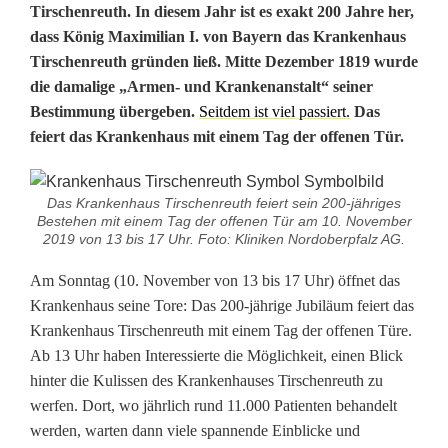
2
Tirschenreuth. In diesem Jahr ist es exakt 200 Jahre her,
dass König Maximilian I. von Bayern das Krankenhaus
0
Tirschenreuth gründen ließ. Mitte Dezember 1819 wurde
die damalige „Armen- und Krankenanstalt“ seiner
0
Bestimmung übergeben.
Seitdem ist viel passiert.
Das
J
feiert das Krankenhaus mit einem Tag der offenen Tür.
a
h
Das Krankenhaus Tirschenreuth feiert sein 200-jähriges
Bestehen mit einem Tag der offenen Tür am 10. November
r
2019 von 13 bis 17 Uhr. Foto: Kliniken Nordoberpfalz AG.
e
Am Sonntag (10. November von 13 bis 17 Uhr) öffnet das
Krankenhaus seine Tore: Das 200-jährige Jubiläum feiert das
K
Krankenhaus Tirschenreuth mit einem Tag der offenen Türe.
r
Ab 13 Uhr haben Interessierte die Möglichkeit, einen Blick
hinter die Kulissen des Krankenhauses Tirschenreuth zu
a
werfen. Dort, wo jährlich rund 11.000 Patienten behandelt
n
werden, warten dann viele spannende Einblicke und