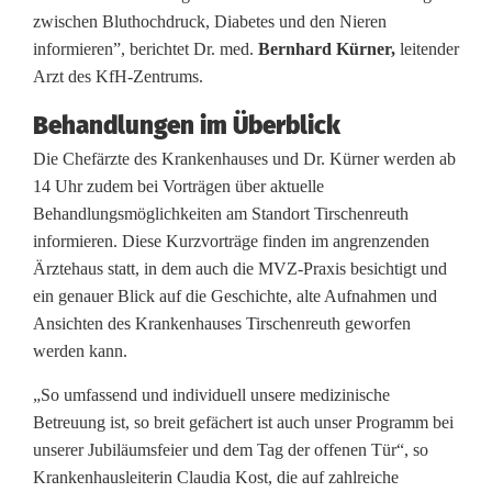
zwischen Bluthochdruck, Diabetes und den Nieren
h
informieren”, berichtet Dr. med.
Bernhard Kürner,
leitender
e
Arzt des KfH-Zentrums.
n
Behandlungen im Überblick
r
Die Chefärzte des Krankenhauses und Dr. Kürner werden ab
14 Uhr zudem bei Vorträgen über aktuelle
e
Behandlungsmöglichkeiten am Standort Tirschenreuth
u
informieren. Diese Kurzvorträge finden im angrenzenden
Ärztehaus statt, in dem auch die MVZ-Praxis besichtigt und
t
ein genauer Blick auf die Geschichte, alte Aufnahmen und
h
Ansichten des Krankenhauses Tirschenreuth geworfen
werden kann.
-
„So umfassend und individuell unsere medizinische
d
Betreuung ist, so breit gefächert ist auch unser Programm bei
a
unserer Jubiläumsfeier und dem Tag der offenen Tür“, so
Krankenhausleiterin Claudia Kost, die auf zahlreiche