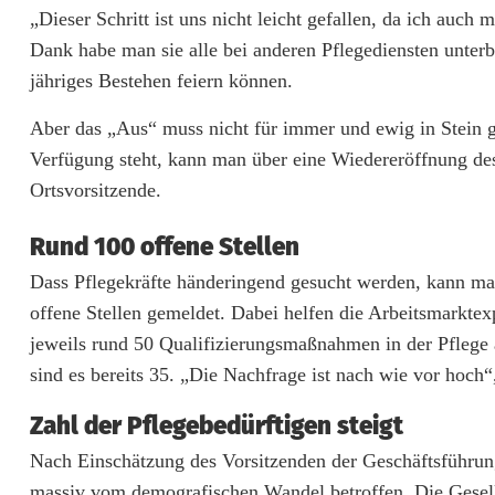
e
„Dieser Schritt ist uns nicht leicht gefallen, da ich auch 
Dank habe man sie alle bei anderen Pflegediensten unter
r
jähriges Bestehen feiern können.
s
Aber das „Aus“ muss nicht für immer und ewig in Stein g
o
Verfügung steht, kann man über eine Wiedereröffnung des
n
Ortsvorsitzende.
a
Rund 100 offene Stellen
l
Dass Pflegekräfte händeringend gesucht werden, kann man
:
offene Stellen gemeldet. Dabei helfen die Arbeitsmarkte
jeweils rund 50 Qualifizierungsmaßnahmen in der Pfleg
A
sind es bereits 35. „Die Nachfrage ist nach wie vor hoch“
W
Zahl der Pflegebedürftigen steigt
O
Nach Einschätzung des Vorsitzenden der Geschäftsführun
W
massiv vom demografischen Wandel betroffen. Die Gesell