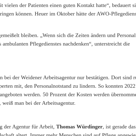
mit vielen der Patienten einen guten Kontakt hatte“, bedauert si
bringen können. Heuer im Oktober hätte der AWO-Pflegediens
emeißelt bleiben. „Wenn sich die Zeiten ändern und Personal
 ambulanten Pflegedienstes nachdenken“, unterstreicht die
 bei der Weidener Arbeitsagentur nur bestätigen. Dort sind 
xperten mit, den Personalnotstand zu lindern. So konnten 202
e angeboten werden. 50 Prozent der Kosten werden übernomme
, weiß man bei der Arbeitsagentur.
g der Agentur für Arbeit,
Thomas Würdinger
, ist gerade da
schaft altert. Immer mehr Menschen sind auf Pflege angewie