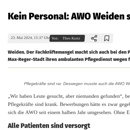
Kein Personal: AWO Weiden s
23. Mai 2024, 15:37 Uhr
Von:
Theo Kurtz
Weiden. Der Fachkräftemangel macht sich auch bei den P
Max-Reger-Stadt ihren ambulanten Pflegedienst wegen f
K
Pflegekräfte sind rar. Deswegen musste auch die AWO Wei
e
„Wir haben Leute gesucht, aber niemanden gefunden“, b
i
Pflegekräfte sind krank. Bewerbungen hätte es zwar gegeb
n
sich die AWO seit einem halben Jahr umgesehen. Ohne E
P
Alle Patienten sind versorgt