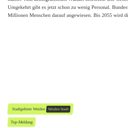
e
Umgekehrt gibt es jetzt schon zu wenig Personal. Bundes
Millionen Menschen darauf angewiesen. Bis 2055 wird die
i
d
e
n
s
t
e
l
l
Stadtgebiete Weiden
Weiden Stadt
t
Top-Meldung
a