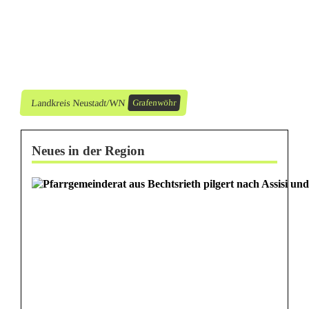
a
l
z
i
Landkreis Neustadt/WN
Grafenwöhr
g
Neues in der Region
!