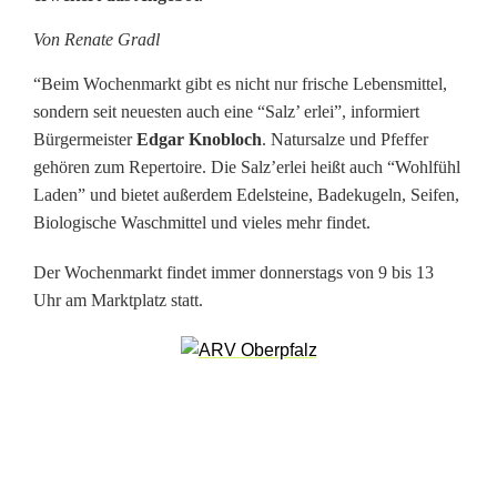
j
Von Renate Gradl
e
“Beim Wochenmarkt gibt es nicht nur frische Lebensmittel,
t
sondern seit neuesten auch eine “Salz’ erlei”, informiert
Bürgermeister
Edgar Knobloch
. Natursalze und Pfeffer
z
gehören zum Repertoire. Die Salz’erlei heißt auch “Wohlfühl
t
Laden” und bietet außerdem Edelsteine, Badekugeln, Seifen,
Biologische Waschmittel und vieles mehr findet.
w
Der Wochenmarkt findet immer donnerstags von 9 bis 13
i
Uhr am Marktplatz statt.
r
d
'
s
s