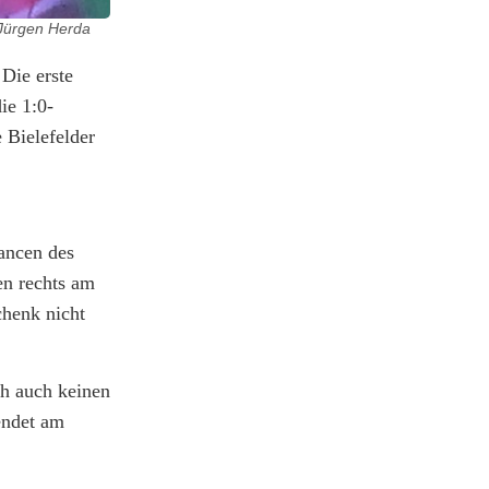
 Jürgen Herda
Die erste
ie 1:0-
 Bielefelder
hancen des
n rechts am
chenk nicht
ch auch keinen
endet am