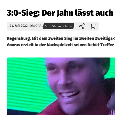
3:0-Sieg: Der Jahn lässt auch
24. Juli 2022, 16:09 Uhr
Von:
Stefan Schmid
Regensburg. Mit dem zweiten Sieg im zweiten Zweitliga-
Gouras erzielt in der Nachspielzeit seinen Debüt-Treffer 
3
:
0
-
S
i