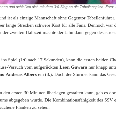
rennen und schießen sich mit dem 3:0-Sieg an die Tabellenspitze. Foto:
nd ist als einzige Mannschaft ohne Gegentor Tabellenführer. 
ber lange Strecken schwere Kost für alle Fans. Dennoch war d
 der zweiten Halbzeit machte der Jahn dann gegen desaströse
t ins Spiel (1:0 nach 17 Sekunden), kann die ersten beiden C
Schuss-Versuch vom aufgerückten
Leon Guwara
nur knapp unte
ino
Andreas Albers
ein (8.). Doch der Stürmer kann das Ges
in den ersten 30 Minuten überlegen gestalten kann, gab es do
afraums abgegeben wurde. Die Kombinationsfähigkeit des SSV 
ebüchene Flanken zu sehen.