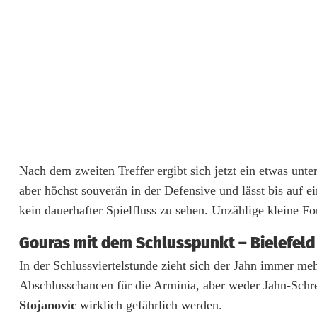
s
a
n
b
r
e
n
Nach dem zweiten Treffer ergibt sich jetzt ein etwas unt
aber höchst souverän in der Defensive und lässt bis auf e
n
kein dauerhafter Spielfluss zu sehen. Unzählige kleine F
e
Gouras mit dem Schlusspunkt – Bielefeld
n
In der Schlussviertelstunde zieht sich der Jahn immer m
Abschlusschancen für die Arminia, aber weder Jahn-Sch
Stojanovic
wirklich gefährlich werden.