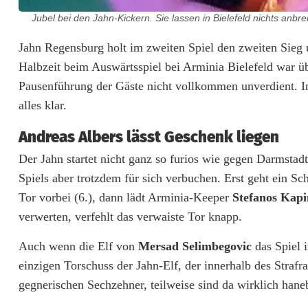
s
Jubel bei den Jahn-Kickern. Sie lassen in Bielefeld nichts anb
s
Jahn Regensburg holt im zweiten Spiel den zweiten Sieg u
Halbzeit beim Auswärtsspiel bei Arminia Bielefeld war ü
t
Pausenführung der Gäste nicht vollkommen unverdient. In
a
alles klar.
u
Andreas Albers lässt Geschenk liegen
c
Der Jahn startet nicht ganz so furios wie gegen Darmstad
h
Spiels aber trotzdem für sich verbuchen. Erst geht ein 
Tor vorbei (6.), dann lädt Arminia-Keeper
Stefanos Kap
i
verwerten, verfehlt das verwaiste Tor knapp.
n
Auch wenn die Elf von
Mersad Selimbegovic
das Spiel 
B
einzigen Torschuss der Jahn-Elf, der innerhalb des Str
i
gegnerischen Sechzehner, teilweise sind da wirklich han
e