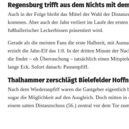
Regensburg trifft aus dem Nichts mit dem
l
Auch in der Folge bleibt das Mittel der Wahl der Distan
e
kommen. Aber auch der Jahn verliert im Laufe der ersten
fußballerischer Leckerbissen präsentiert wird.
f
Gerade als die meisten Fans die erste Halbzeit, mit Ausn
e
erzielt die Jahn-Elf das 1:0. In der dritten Minute der Nac
l
die findet – oh Überraschung – tatsächlich einen Mitspiel
d
lange Eck. Sofort danach: Pausenpfiff.
n
Thalhammer zerschlägt Bielefelder Hoff
i
Nach dem Wiederanpfiff waren die Gastgeber eigentlich b
sogar die Möglichkeit auf den Ausgleich. Doch mitten in
c
einem satten Distanzschuss (56.) zentral vor dem Tor zum
h
t