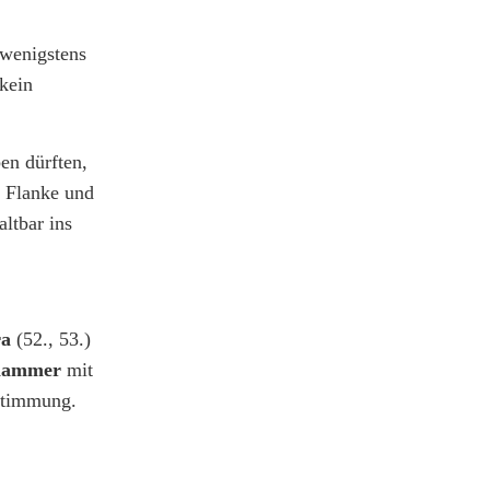
 wenigstens
kein
en dürften,
r Flanke und
altbar ins
ra
(52., 53.)
hammer
mit
hstimmung.