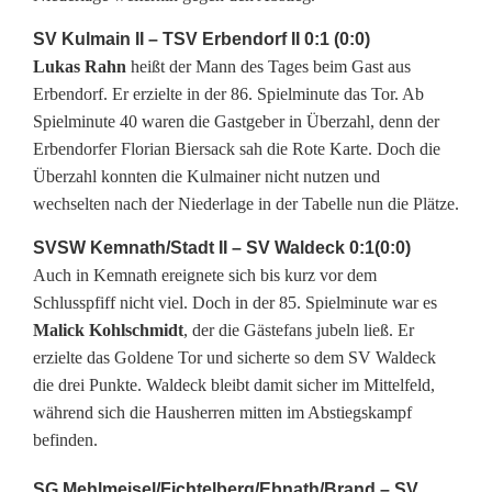
e
SV Kulmain II – TSV Erbendorf II 0:1 (0:0)
Lukas Rahn
heißt der Mann des Tages beim Gast aus
s
Erbendorf. Er erzielte in der 86. Spielminute das Tor. Ab
t
Spielminute 40 waren die Gastgeber in Überzahl, denn der
Erbendorfer Florian Biersack sah die Rote Karte. Doch die
:
Überzahl konnten die Kulmainer nicht nutzen und
S
wechselten nach der Niederlage in der Tabelle nun die Plätze.
c
SVSW Kemnath/Stadt II – SV Waldeck 0:1(0:0)
Auch in Kemnath ereignete sich bis kurz vor dem
h
Schlusspfiff nicht viel. Doch in der 85. Spielminute war es
w
Malick Kohlschmidt
, der die Gästefans jubeln ließ. Er
erzielte das Goldene Tor und sicherte so dem SV Waldeck
a
die drei Punkte. Waldeck bleibt damit sicher im Mittelfeld,
r
während sich die Hausherren mitten im Abstiegskampf
befinden.
z
SG Mehlmeisel/Fichtelberg/Ebnath/Brand – SV