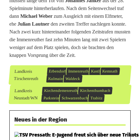
mussten lange dem Tor von
Johannes Janker
aus der 28.
Spielminute hinterherlaufen. Nach dem Seitenwechsel traf
dann
Michael Weber
zum Ausgleich mit einem Elfmeter,
ehe
Julian Lautner
den zweiten Treffer nachlegen konnte.
Nach zwei kurz hintereinander folgenden Zeitstrafen mussten
die Immenreuther fast zehn Minuten lang mit zwei Spielern
weniger auf dem Platz spielen, doch sie brachten den
knappen Vorsprung über die Zeit.
Landkreis
Erbendorf
Immenreuth
Kastl
Kemnath
Tirschenreuth
Kulmain
Waldeck
Landkreis
Kirchendemenreuth
Kirchenthumbach
Neustadt/WN
Parkstein
Schwarzenbach
Trabitz
Neues in der Region