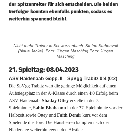
der Spitzenreiter für sich entscheiden. Die beiden
Verfolger konnten ebenfalls punkten, sodass es
weiterhin spannend bleibt.
A
Nicht mehr Trainer in Schwarzenbach: Stefan Stubenvoll
-
(blaue Jacke). Foto: Jürgen Masching Foto: Jürgen
Masching
K
21. Spieltag: 08.04.2023
l
ASV Haidenaab-Göpp. II – SpVgg Trabitz 0:4 (0:2)
a
Die SpVgg Trabitz wart die geringe Möglichkeit auf einen
Aufstiegsplatz in der A-Klasse durch einen 4:0 Erfolg beim
s
ASV Haidenaab.
Shaday Ottey
erzielte in der 7.
s
Spielminute,
Sabin Bbabeanu
in der 37. Spielminute vor der
Halbzeit sowie Ottey und
Faith Demir
kurz vor dem
e
Spielende die Tore. Die Hausherren kämpfen nach der
W
Niederlage weiterhin gegen den Abstieg.