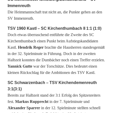
e
Immenreuth
n
Die Heimmannschaft trat nicht an, die Punkte gehen an den
SV Immenreuth.
b
a
TSV 1960 Kastl – SC Kirchenthumbach II 1:1 (1:0)
Doch etwas überraschend entführte die Zweite des SC
c
Kirchenthumbach einen Punkt beim Aufstiegskandidaten
Kastl.
Hendrik Reger
brachte die Hausherren standesgemäß
h
in der 32. Spielminute in Führung. Doch in der zweiten
w
Halbzeit konnten die Dumbächer noch einen Treffer erzielen.
Yannick Gutte
war der Torschütze. Dies bedeutet einen
e
kleinen Rückschlag für die Ambitionen des TSV Kastl.
i
SC Schwarzenbach – TSV Kirchendemenreuth
t
3:1(3:1)
Bereits zur Halbzeit stand der 3:1 Erfolg des Spitzenreiters
e
fest.
Markus Rupprecht
in der 7. Spielminute und
r
Alexander Sparrer
in der 12. Spielminute stellten schnell