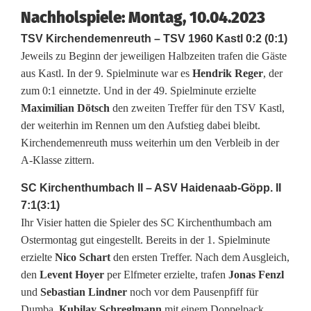
Nachholspiele: Montag, 10.04.2023
f
TSV Kirchendemenreuth – TSV 1960 Kastl 0:2 (0:1)
t
Jeweils zu Beginn der jeweiligen Halbzeiten trafen die Gäste
u
aus Kastl. In der 9. Spielminute war es
Hendrik Reger
, der
zum 0:1 einnetzte. Und in der 49. Spielminute erzielte
n
Maximilian Dötsch
den zweiten Treffer für den TSV Kastl,
t
der weiterhin im Rennen um den Aufstieg dabei bleibt.
Kirchendemenreuth muss weiterhin um den Verbleib in der
e
A-Klasse zittern.
r
SC Kirchenthumbach II – ASV Haidenaab-Göpp. II
w
7:1(3:1)
Ihr Visier hatten die Spieler des SC Kirchenthumbach am
e
Ostermontag gut eingestellt. Bereits in der 1. Spielminute
g
erzielte
Nico Schart
den ersten Treffer. Nach dem Ausgleich,
den
Levent Hoyer
per Elfmeter erzielte, trafen
Jonas Fenzl
s
und
Sebastian Lindner
noch vor dem Pausenpfiff für
Dumba.
Kubilay Schreglmann
mit einem Doppelpack