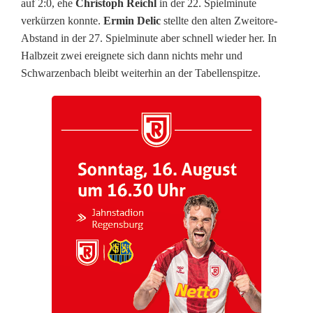
auf 2:0, ehe
Christoph Reichl
in der 22. Spielminute
h
verkürzen konnte.
Ermin Delic
stellte den alten Zweitore-
i
Abstand in der 27. Spielminute aber schnell wieder her. In
Halbzeit zwei ereignete sich dann nichts mehr und
n
Schwarzenbach bleibt weiterhin an der Tabellenspitze.
i
n
R
i
c
h
t
u
n