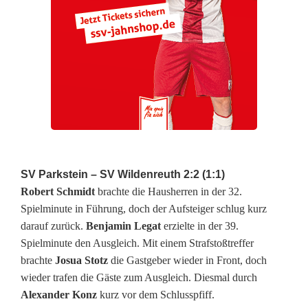
g
M
e
i
s
t
e
SV Parkstein – SV Wildenreuth 2:2 (1:1)
Robert Schmidt
brachte die Hausherren in der 32.
r
Spielminute in Führung, doch der Aufsteiger schlug kurz
s
darauf zurück.
Benjamin Legat
erzielte in der 39.
Spielminute den Ausgleich. Mit einem Strafstoßtreffer
c
brachte
Josua Stotz
die Gastgeber wieder in Front, doch
h
wieder trafen die Gäste zum Ausgleich. Diesmal durch
Alexander Konz
kurz vor dem Schlusspfiff.
a