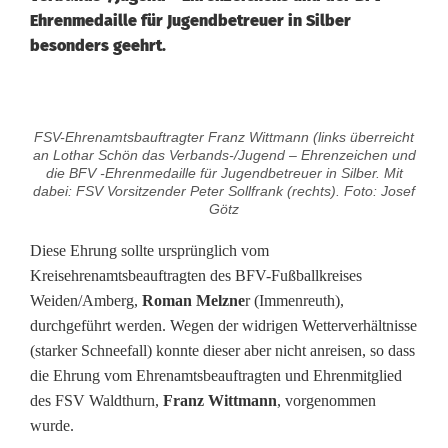
Ehrenmedaille für Jugendbetreuer in Silber
besonders geehrt.
B
FSV-Ehrenamtsbauftragter Franz Wittmann (links überreicht
F
an Lothar Schön das Verbands-/Jugend – Ehrenzeichen und
die BFV -Ehrenmedaille für Jugendbetreuer in Silber. Mit
V
dabei: FSV Vorsitzender Peter Sollfrank (rechts). Foto: Josef
Götz
–
Diese Ehrung sollte ursprünglich vom
S
Kreisehrenamtsbeauftragten des BFV-Fußballkreises
Weiden/Amberg,
Roman Melzne
r (Immenreuth),
i
durchgeführt werden. Wegen der widrigen Wetterverhältnisse
l
(starker Schneefall) konnte dieser aber nicht anreisen, so dass
die Ehrung vom Ehrenamtsbeauftragten und Ehrenmitglied
b
des FSV Waldthurn,
Franz Wittmann
, vorgenommen
e
wurde.