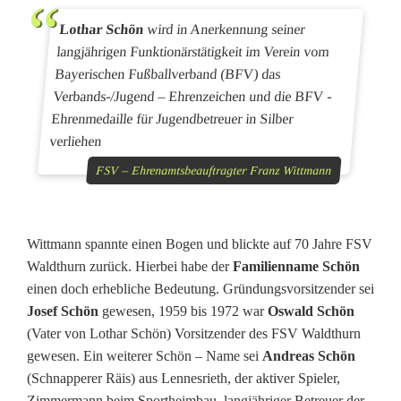
r
Lothar Schön
wird in Anerkennung seiner
f
langjährigen Funktionärstätigkeit im Verein vom
Bayerischen Fußballverband (BFV) das
ü
Verbands-/Jugend – Ehrenzeichen und die BFV -
r
Ehrenmedaille für Jugendbetreuer in Silber
verliehen
L
FSV – Ehrenamtsbeauftragter Franz Wittmann
o
t
Wittmann spannte einen Bogen und blickte auf 70 Jahre FSV
h
Waldthurn zurück. Hierbei habe der
Familienname Schön
a
einen doch erhebliche Bedeutung. Gründungsvorsitzender sei
Josef Schön
gewesen, 1959 bis 1972 war
Oswald Schön
r
(Vater von Lothar Schön) Vorsitzender des FSV Waldthurn
S
gewesen. Ein weiterer Schön – Name sei
Andreas Schön
(Schnapperer Räis) aus Lennesrieth, der aktiver Spieler,
c
Zimmermann beim Sportheimbau, langjähriger Betreuer der