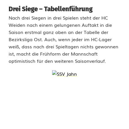
Drei Siege – Tabellenführung
e
Nach drei Siegen in drei Spielen steht der HC
k
Weiden nach einem gelungenen Auftakt in die
u
Saison erstmal ganz oben an der Tabelle der
Bezirksliga Ost. Auch, wenn jeder im HC-Lager
n
weiß, dass nach drei Spieltagen nichts gewonnen
d
ist, macht die Frühform der Mannschaft
optimistisch für den weiteren Saisonverlauf.
e
s
p
a
n
n