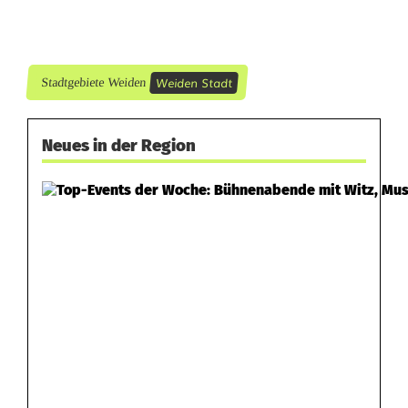
e
n
d
Weiden Stadt
Stadtgebiete Weiden
Neues in der Region