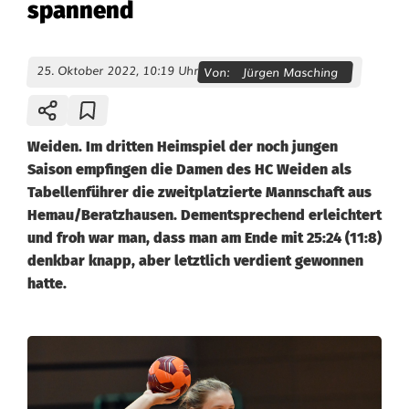
spannend
25. Oktober 2022, 10:19 Uhr
Von:
Jürgen Masching
Weiden. Im dritten Heimspiel der noch jungen
Saison empfingen die Damen des HC Weiden als
Tabellenführer die zweitplatzierte Mannschaft aus
Hemau/Beratzhausen. Dementsprechend erleichtert
und froh war man, dass man am Ende mit 25:24 (11:8)
denkbar knapp, aber letztlich verdient gewonnen
hatte.
D
a