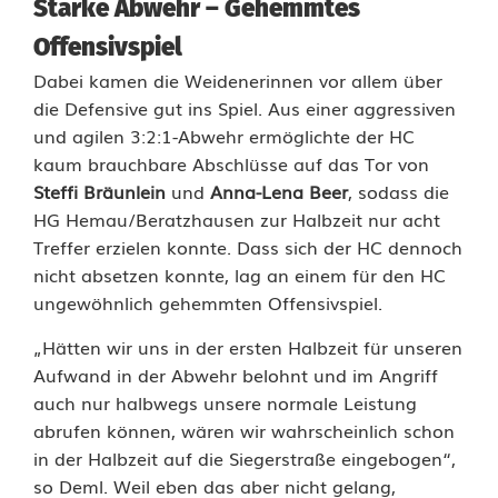
Starke Abwehr – Gehemmtes
e
Offensivspiel
n
Dabei kamen die Weidenerinnen vor allem über
m
die Defensive gut ins Spiel. Aus einer aggressiven
und agilen 3:2:1-Abwehr ermöglichte der HC
a
kaum brauchbare Abschlüsse auf das Tor von
c
Steffi Bräunlein
und
Anna-Lena Beer
, sodass die
HG Hemau/Beratzhausen zur Halbzeit nur acht
h
Treffer erzielen konnte. Dass sich der HC dennoch
e
nicht absetzen konnte, lag an einem für den HC
ungewöhnlich gehemmten Offensivspiel.
n
„Hätten wir uns in der ersten Halbzeit für unseren
e
Aufwand in der Abwehr belohnt und im Angriff
s
auch nur halbwegs unsere normale Leistung
abrufen können, wären wir wahrscheinlich schon
b
in der Halbzeit auf die Siegerstraße eingebogen“,
i
so Deml. Weil eben das aber nicht gelang,