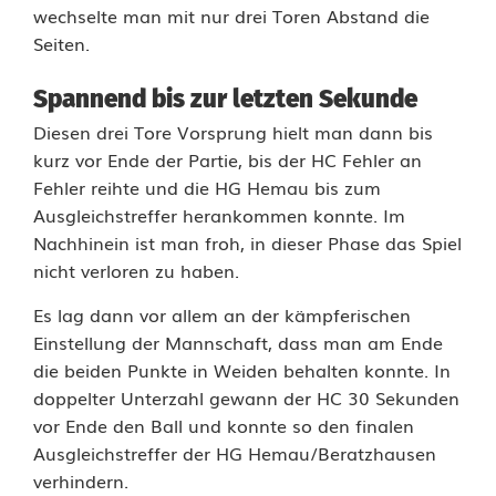
wechselte man mit nur drei Toren Abstand die
s
Seiten.
z
Spannend bis zur letzten Sekunde
u
Diesen drei Tore Vorsprung hielt man dann bis
r
kurz vor Ende der Partie, bis der HC Fehler an
Fehler reihte und die HG Hemau bis zum
l
Ausgleichstreffer herankommen konnte. Im
e
Nachhinein ist man froh, in dieser Phase das Spiel
nicht verloren zu haben.
t
Es lag dann vor allem an der kämpferischen
z
Einstellung der Mannschaft, dass man am Ende
t
die beiden Punkte in Weiden behalten konnte. In
doppelter Unterzahl gewann der HC 30 Sekunden
e
vor Ende den Ball und konnte so den finalen
n
Ausgleichstreffer der HG Hemau/Beratzhausen
verhindern.
S