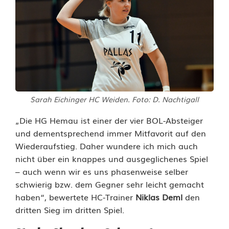
m
e
n
d
e
Sarah Eichinger HC Weiden. Foto: D. Nachtigall
s
„Die HG Hemau ist einer der vier BOL-Absteiger
H
und dementsprechend immer Mitfavorit auf den
C
Wiederaufstieg. Daher wundere ich mich auch
nicht über ein knappes und ausgeglichenes Spiel
W
– auch wenn wir es uns phasenweise selber
e
schwierig bzw. dem Gegner sehr leicht gemacht
haben“, bewertete HC-Trainer
Niklas Deml
den
i
dritten Sieg im dritten Spiel.
d