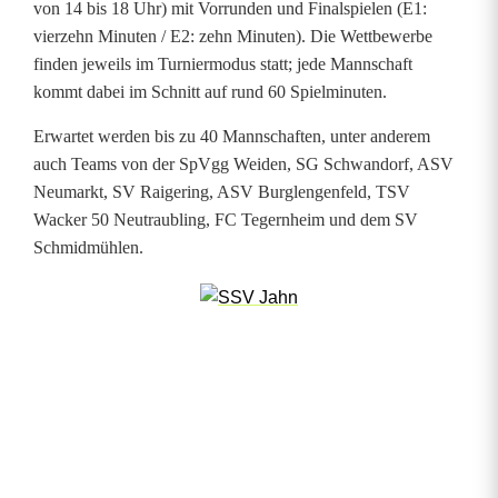
von 14 bis 18 Uhr) mit Vorrunden und Finalspielen (E1:
C
vierzehn Minuten / E2: zehn Minuten). Die Wettbewerbe
finden jeweils im Turniermodus statt; jede Mannschaft
u
kommt dabei im Schnitt auf rund 60 Spielminuten.
p
Erwartet werden bis zu 40 Mannschaften, unter anderem
i
auch Teams von der SpVgg Weiden, SG Schwandorf, ASV
Neumarkt, SV Raigering, ASV Burglengenfeld, TSV
n
Wacker 50 Neutraubling, FC Tegernheim und dem SV
R
Schmidmühlen.
i
e
d
e
n