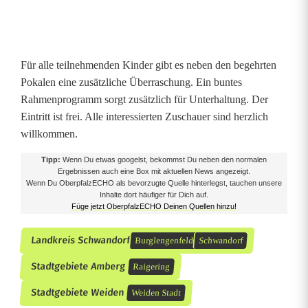
m
i
t
Für alle teilnehmenden Kinder gibt es neben den begehrten
b
Pokalen eine zusätzliche Überraschung. Ein buntes
Rahmenprogramm sorgt zusätzlich für Unterhaltung. Der
i
Eintritt ist frei. Alle interessierten Zuschauer sind herzlich
s
willkommen.
z
Tipp:
Wenn Du etwas googelst, bekommst Du neben den normalen
Ergebnissen auch eine Box mit aktuellen News angezeigt.
u
Wenn Du OberpfalzECHO als bevorzugte Quelle hinterlegst, tauchen unsere
Inhalte dort häufiger für Dich auf.
Füge jetzt OberpfalzECHO Deinen Quellen hinzu!
4
0
Landkreis Schwandorf
Burglengenfeld
Schwandorf
T
Stadtgebiete Amberg
Raigering
e
Stadtgebiete Weiden
Weiden Stadt