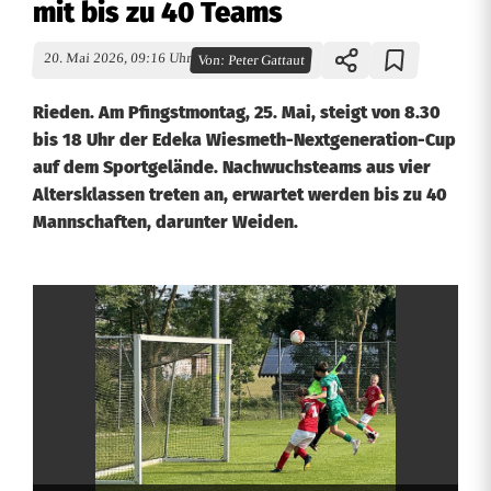
mit bis zu 40 Teams
20. Mai 2026, 09:16 Uhr
Von:
Peter Gattaut
Rieden. Am Pfingstmontag, 25. Mai, steigt von 8.30
bis 18 Uhr der Edeka Wiesmeth-Nextgeneration-Cup
auf dem Sportgelände. Nachwuchsteams aus vier
Altersklassen treten an, erwartet werden bis zu 40
Mannschaften, darunter Weiden.
E
d
e
k
a