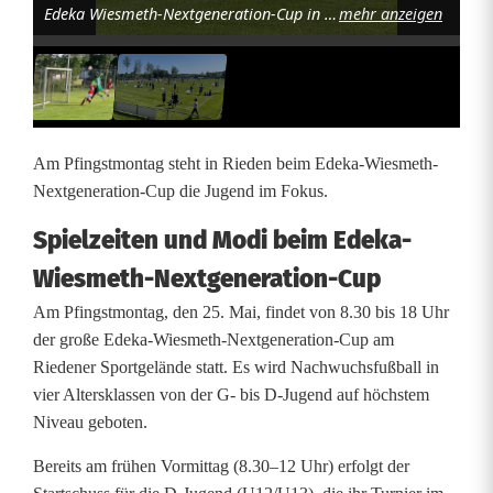
Edeka Wiesmeth-Nextgeneration-Cup in Rieden. Foto: C. Gau
mehr anzeigen
W
i
e
s
Am Pfingstmontag steht in Rieden beim Edeka-Wiesmeth-
m
Nextgeneration-Cup die Jugend im Fokus.
e
Spielzeiten und Modi beim Edeka-
t
Wiesmeth-Nextgeneration-Cup
h
Am Pfingstmontag, den 25. Mai, findet von 8.30 bis 18 Uhr
der große Edeka-Wiesmeth-Nextgeneration-Cup am
-
Riedener Sportgelände statt. Es wird Nachwuchsfußball in
N
vier Altersklassen von der G- bis D-Jugend auf höchstem
Niveau geboten.
e
Bereits am frühen Vormittag (8.30–12 Uhr) erfolgt der
x