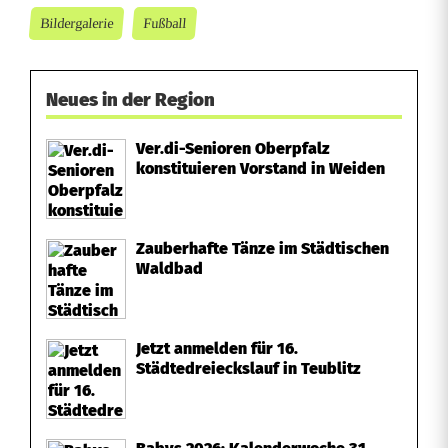
a
Bildergalerie
Fußball
m
s
Neues in der Region
Ver.di-Senioren Oberpfalz
konstituieren Vorstand in Weiden
Zauberhafte Tänze im Städtischen
Waldbad
Jetzt anmelden für 16.
Städtedreieckslauf in Teublitz