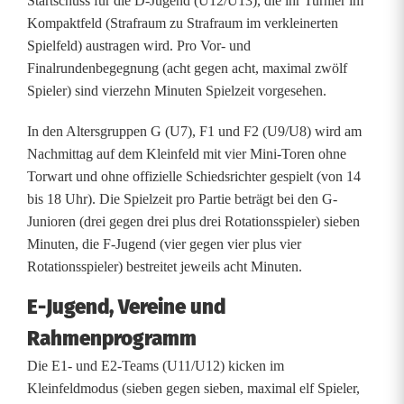
Startschuss für die D-Jugend (U12/U13), die ihr Turnier im
t
Kompaktfeld (Strafraum zu Strafraum im verkleinerten
Spielfeld) austragen wird. Pro Vor- und
g
Finalrundenbegegnung (acht gegen acht, maximal zwölf
e
Spieler) sind vierzehn Minuten Spielzeit vorgesehen.
n
In den Altersgruppen G (U7), F1 und F2 (U9/U8) wird am
Nachmittag auf dem Kleinfeld mit vier Mini-Toren ohne
e
Torwart und ohne offizielle Schiedsrichter gespielt (von 14
r
bis 18 Uhr). Die Spielzeit pro Partie beträgt bei den G-
Junioren (drei gegen drei plus drei Rotationsspieler) sieben
a
Minuten, die F-Jugend (vier gegen vier plus vier
t
Rotationsspieler) bestreitet jeweils acht Minuten.
i
E-Jugend, Vereine und
o
Rahmenprogramm
n
Die E1- und E2-Teams (U11/U12) kicken im
Kleinfeldmodus (sieben gegen sieben, maximal elf Spieler,
-