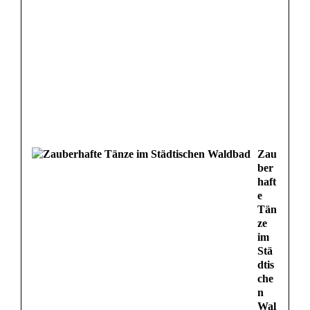
Zau
ber
haft
e
Tän
ze
im
Stä
dtis
che
n
Wal