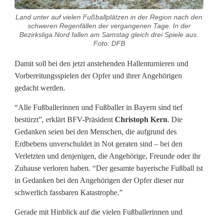
b
Land unter auf vielen Fußballplätzen in der Region nach den
e
schweren Regenfällen der vergangenen Tage. In der
Bezirksliga Nord fallen am Samstag gleich drei Spiele aus.
n
Foto: DFB
:
Damit soll bei den jetzt anstehenden Hallenturnieren und
Vorbereitungsspielen der Opfer und ihrer Angehörigen
F
gedacht werden.
u
“Alle Fußballerinnen und Fußballer in Bayern sind tief
ß
bestürzt”, erklärt BFV-Präsident
Christoph Kern
. Die
Gedanken seien bei den Menschen, die aufgrund des
b
Erdbebens unverschuldet in Not geraten sind – bei den
a
Verletzten und denjenigen, die Angehörige, Freunde oder ihr
Zuhause verloren haben. “Der gesamte bayerische Fußball ist
l
in Gedanken bei den Angehörigen der Opfer dieser nur
l
schwerlich fassbaren Katastrophe.”
-
Gerade mit Hinblick auf die vielen Fußballerinnen und