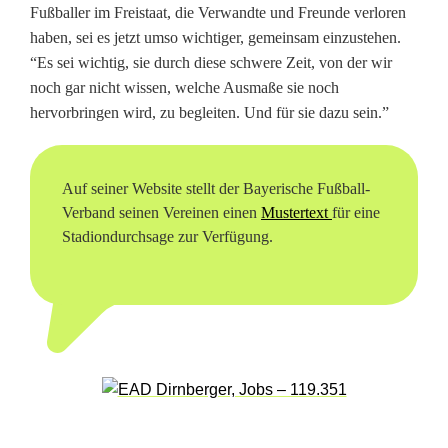
Fußballer im Freistaat, die Verwandte und Freunde verloren
V
haben, sei es jetzt umso wichtiger, gemeinsam einzustehen.
e
“Es sei wichtig, sie durch diese schwere Zeit, von der wir
noch gar nicht wissen, welche Ausmaße sie noch
r
hervorbringen wird, zu begleiten. Und für sie dazu sein.”
b
a
Auf seiner Website stellt der Bayerische Fußball-
n
Verband seinen Vereinen einen
Mustertext
für eine
Stadiondurchsage zur Verfügung.
d
r
u
f
t
z