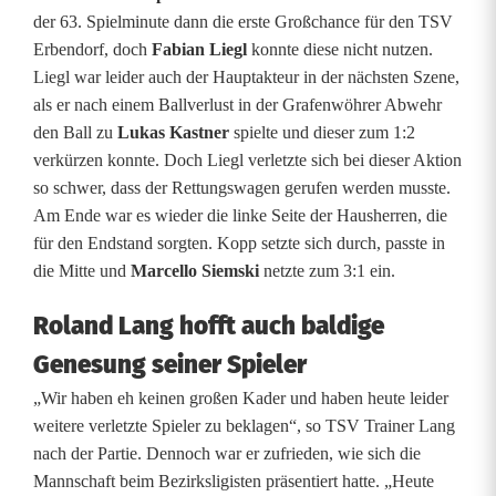
i
der 63. Spielminute dann die erste Großchance für den TSV
Erbendorf, doch
Fabian Liegl
konnte diese nicht nutzen.
r
Liegl war leider auch der Hauptakteur in der nächsten Szene,
k
als er nach einem Ballverlust in der Grafenwöhrer Abwehr
den Ball zu
Lukas Kastner
spielte und dieser zum 1:2
s
verkürzen konnte. Doch Liegl verletzte sich bei dieser Aktion
l
so schwer, dass der Rettungswagen gerufen werden musste.
Am Ende war es wieder die linke Seite der Hausherren, die
i
für den Endstand sorgten. Kopp setzte sich durch, passte in
g
die Mitte und
Marcello Siemski
netzte zum 3:1 ein.
a
Roland Lang hofft auch baldige
u
Genesung seiner Spieler
n
„Wir haben eh keinen großen Kader und haben heute leider
weitere verletzte Spieler zu beklagen“, so TSV Trainer Lang
d
nach der Partie. Dennoch war er zufrieden, wie sich die
K
Mannschaft beim Bezirksligisten präsentiert hatte. „Heute