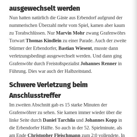
h
ausgewechselt werden
z
Nun hatten natürlich die Gäste aus Erbendorf aufgrund der
w
nummerischen Überzahl mehr vom Spiel, kamen aber kaum
zu Torabschlüssen. Nur
Marvin Mohr
zwang Grafenwöhrs
i
Torwart
Thomas Kindlein
zu einer Parade. Auch der zweite
s
Stürmer der Erbendorfer,
Bastian Wiesent
, musste dann
verletzungsbedingt ausgewechselt werden. Und dann ging
c
Grafenwöhr durch Freistoßspezialist
Johannes Renner
in
h
Führung. Dies war auch der Halbzeitstand.
e
Schwere Verletzung beim
n
Anschlusstreffer
Im zweiten Abschnitt gab es 15 starke Minuten der
B
Grafenwöhrer zu sehen. Sie kamen immer wieder über die
e
linke Seite durch
Daniel Tarchila
und
Johannes Kopp
in
die Erbendorfer Hälfte. So auch in der 52. Spielminute, als
z
am Ende
Christopher Fleischmann
zum 2:0 vollendete. In