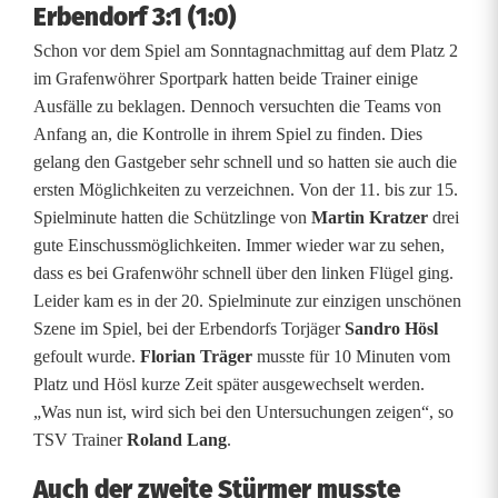
Erbendorf 3:1 (1:0)
f
Schon vor dem Spiel am Sonntagnachmittag auf dem Platz 2
t
im Grafenwöhrer Sportpark hatten beide Trainer einige
Ausfälle zu beklagen. Dennoch versuchten die Teams von
s
Anfang an, die Kontrolle in ihrem Spiel zu finden. Dies
v
gelang den Gastgeber sehr schnell und so hatten sie auch die
ersten Möglichkeiten zu verzeichnen. Von der 11. bis zur 15.
e
Spielminute hatten die Schützlinge von
Martin Kratzer
drei
gute Einschussmöglichkeiten. Immer wieder war zu sehen,
r
dass es bei Grafenwöhr schnell über den linken Flügel ging.
g
Leider kam es in der 20. Spielminute zur einzigen unschönen
Szene im Spiel, bei der Erbendorfs Torjäger
Sandro Hösl
l
gefoult wurde.
Florian Träger
musste für 10 Minuten vom
e
Platz und Hösl kurze Zeit später ausgewechselt werden.
„Was nun ist, wird sich bei den Untersuchungen zeigen“, so
i
TSV Trainer
Roland Lang
.
c
Auch der zweite Stürmer musste