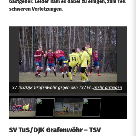
Gastgeber. Leider kam es dabei zu einigen, zum Teil
schweren Verletzungen.
F
r
e
u
n
SV TuS/DJK Grafenwöhr gegen den TSV Erbendorf 3:1. Foto J. Masching
mehr anzeigen
d
s
c
h
SV TuS/DJK Grafenwöhr – TSV
a