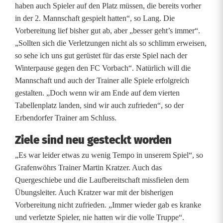
haben auch Spieler auf den Platz müssen, die bereits vorher
r
in der 2. Mannschaft gespielt hatten“, so Lang. Die
e
Vorbereitung lief bisher gut ab, aber „besser geht’s immer“.
„Sollten sich die Verletzungen nicht als so schlimm erweisen,
i
so sehe ich uns gut gerüstet für das erste Spiel nach der
s
Winterpause gegen den FC Vorbach“. Natürlich will die
Mannschaft und auch der Trainer alle Spiele erfolgreich
l
gestalten. „Doch wenn wir am Ende auf dem vierten
i
Tabellenplatz landen, sind wir auch zufrieden“, so der
Erbendorfer Trainer am Schluss.
g
Ziele sind neu gesteckt worden
a
„Es war leider etwas zu wenig Tempo in unserem Spiel“, so
Grafenwöhrs Trainer Martin Kratzer. Auch das
Quergeschiebe und die Laufbereitschaft missfielen dem
Übungsleiter. Auch Kratzer war mit der bisherigen
Vorbereitung nicht zufrieden. „Immer wieder gab es kranke
und verletzte Spieler, nie hatten wir die volle Truppe“.