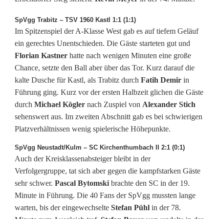
b
SpVgg Trabitz – TSV 1960 Kastl 1:1 (1:1)
b
Im Spitzenspiel der A-Klasse West gab es auf tiefem Geläuf
r
ein gerechtes Unentschieden. Die Gäste starteten gut und
Florian Kastner
hatte nach wenigen Minuten eine große
u
Chance, setzte den Ball aber über das Tor. Kurz darauf die
c
kalte Dusche für Kastl, als Trabitz durch
Fatih Demir
in
Führung ging. Kurz vor der ersten Halbzeit glichen die Gäste
h
durch
Michael Kögler
nach Zuspiel von
Alexander Stich
w
sehenswert aus. Im zweiten Abschnitt gab es bei schwierigen
Platzverhältnissen wenig spielerische Höhepunkte.
e
SpVgg Neustadt/Kulm – SC Kirchenthumbach II 2:1 (0:1)
g
Auch der Kreisklassenabsteiger bleibt in der
e
Verfolgergruppe, tat sich aber gegen die kampfstarken Gäste
sehr schwer.
Pascal Bytomski
brachte den SC in der 19.
n
Minute in Führung. Die 40 Fans der SpVgg mussten lange
s
warten, bis der eingewechselte
Stefan Pühl
in der 78.