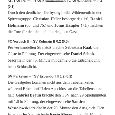
l
SG TSV Reuth II/TSV Krummennaab I – SV Wildenreuth 0:4
(0:1)
a
Durch den deutlichen Derbysieg bleibt Wildenreuth in der
s
Spitzengruppe.
Christian Heller
besorgte das 1:0,
Daniel
Hofmann
(65. und 76.) und
Jonas Häupler
(71.) machten
s
die Tore für den deutlich überlegenen Gast.
e
FC Vorbach II – SV Kulmain II 0:2 (0:0)
Per verwandelten Strafstoß brachte
Sebastian Raab
die
:
Gäste in Führung. Der eingewechselte
Daniel Scholz
S
besorgte in der 75. Minute mit dem 2:0 die Entscheidung
beim Schlusslicht.
p
SV Parkstein – TSV Erbendorf II 1:2 (0:1)
i
Die Gastgeber kommen nicht aus dem Tabellenkeller,
e
während Erbendorf II den Anschluss an die Tabellenspitze
hält.
Gabriel Braun
brachte den TSV nach 29 Spielminuten
l
mit 1:0 in Führung, der eingewechselte
Sandro
a
Wessolowski
erzielte in der 70. Minute den Ausgleich. Den
Erbendorfer Sieg sicherte
Kevin Meyer
in der 74. Minute.