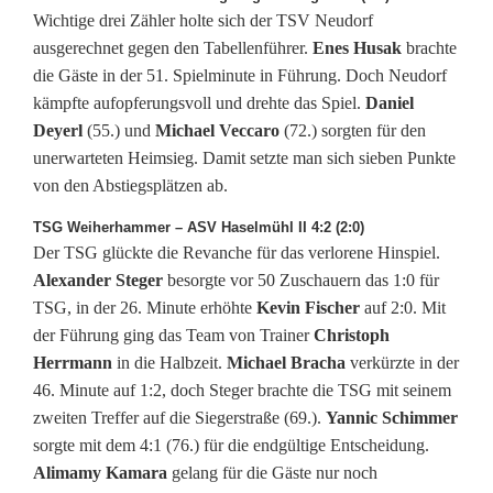
Wichtige drei Zähler holte sich der TSV Neudorf
ausgerechnet gegen den Tabellenführer.
Enes Husak
brachte
die Gäste in der 51. Spielminute in Führung. Doch Neudorf
kämpfte aufopferungsvoll und drehte das Spiel.
Daniel
Deyerl
(55.) und
Michael Veccaro
(72.) sorgten für den
unerwarteten Heimsieg. Damit setzte man sich sieben Punkte
von den Abstiegsplätzen ab.
TSG Weiherhammer – ASV Haselmühl II 4:2 (2:0)
Der TSG glückte die Revanche für das verlorene Hinspiel.
Alexander Steger
besorgte vor 50 Zuschauern das 1:0 für
TSG, in der 26. Minute erhöhte
Kevin Fischer
auf 2:0. Mit
der Führung ging das Team von Trainer
Christoph
Herrmann
in die Halbzeit.
Michael Bracha
verkürzte in der
46. Minute auf 1:2, doch Steger brachte die TSG mit seinem
zweiten Treffer auf die Siegerstraße (69.).
Yannic Schimmer
sorgte mit dem 4:1 (76.) für die endgültige Entscheidung.
Alimamy Kamara
gelang für die Gäste nur noch