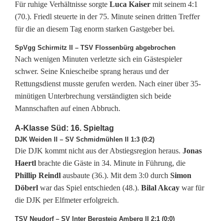
Für ruhige Verhältnisse sorgte
Luca Kaiser
mit seinem 4:1
(70.). Friedl steuerte in der 75. Minute seinen dritten Treffer
für die an diesem Tag enorm starken Gastgeber bei.
SpVgg Schirmitz II – TSV Flossenbürg abgebrochen
Nach wenigen Minuten verletzte sich ein Gästespieler
schwer. Seine Kniescheibe sprang heraus und der
Rettungsdienst musste gerufen werden. Nach einer über 35-
minütigen Unterbrechung verständigten sich beide
Mannschaften auf einen Abbruch.
A-Klasse Süd: 16. Spieltag
DJK Weiden II – SV Schmidmühlen II 1:3 (0:2)
Die DJK kommt nicht aus der Abstiegsregion heraus.
Jonas
Haertl
brachte die Gäste in 34. Minute in Führung, die
Phillip Reindl
ausbaute (36.). Mit dem 3:0 durch
Simon
Döberl
war das Spiel entschieden (48.).
Bilal Akcay
war für
die DJK per Elfmeter erfolgreich.
TSV Neudorf – SV Inter Bergsteig Amberg II 2:1 (0:0)