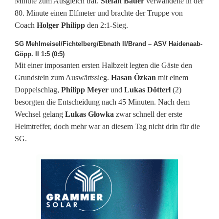
Minute zum Ausgleich traf.
Stefan Bauer
verwandelte in der
c
80. Minute einen Elfmeter und brachte der Truppe von
h
Coach
Holger Philipp
den 2:1-Sieg.
w
SG Mehlmeisel/Fichtelberg/Ebnath II/Brand – ASV Haidenaab-
Göpp. II 1:5 (0:5)
e
Mit einer imposanten ersten Halbzeit legten die Gäste den
Grundstein zum Auswärtssieg.
Hasan Özkan
mit einem
r
Doppelschlag,
Philipp Meyer
und
Lukas Dötterl
(2)
e
besorgten die Entscheidung nach 45 Minuten. Nach dem
Wechsel gelang
Lukas Glowka
zwar schnell der erste
r
Heimtreffer, doch mehr war an diesem Tag nicht drin für die
V
SG.
e
r
l
e