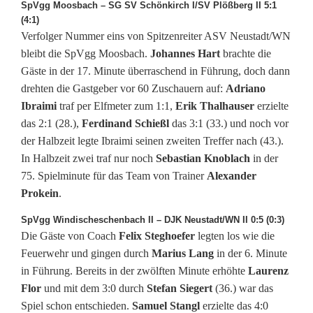
SpVgg Moosbach – SG SV Schönkirch I/SV Plößberg II 5:1
o
(4:1)
Verfolger Nummer eins von Spitzenreiter ASV Neustadt/WN
s
bleibt die SpVgg Moosbach.
Johannes Hart
brachte die
Gäste in der 17. Minute überraschend in Führung, doch dann
s
drehten die Gastgeber vor 60 Zuschauern auf:
Adriano
e
Ibraimi
traf per Elfmeter zum 1:1,
Erik Thalhauser
erzielte
das 2:1 (28.),
Ferdinand Schießl
das 3:1 (33.) und noch vor
n
der Halbzeit legte Ibraimi seinen zweiten Treffer nach (43.).
b
In Halbzeit zwei traf nur noch
Sebastian Knoblach
in der
75. Spielminute für das Team von Trainer
Alexander
ü
Prokein
.
r
SpVgg Windischeschenbach II – DJK Neustadt/WN II 0:5 (0:3)
g
Die Gäste von Coach
Felix Steghoefer
legten los wie die
Feuerwehr und gingen durch
Marius Lang
in der 6. Minute
e
in Führung. Bereits in der zwölften Minute erhöhte
Laurenz
r
Flor
und mit dem 3:0 durch
Stefan Siegert
(36.) war das
Spiel schon entschieden.
Samuel Stangl
erzielte das 4:0