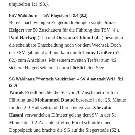
umjubelten 1:1 (93.).
FSV Waldthurn – TSV Pleystein II 2:4 (0:3)
Bereits nach wenigen Zeigerumdrehungen sorgte
Jonas
Helgert
vor 50 Zuschauern für die Führung des TSV (4.).
Paul Hartwig
(21.) und
Oussama Chhoud
(42.) besorgten
die scheinbare Entscheidung noch vor dem Wechsel. Doch
der FSV gab nicht auf und kam durch
Lenny Großer
(55.,
62.) zum Anschluss. Mit seinem zweiten Treffer zum 4:2
sicherte Helgert seinem Team schließlich den Sieg.
SG Waidhaus/Pfrentsch/Neukirchen – SV Altenstadt/WN II 5:1
(2:0)
Yannik Friedl
brachte die SG vor 70 Zuschauern früh in
Führung und
Mohammed Daoud
besorgte in der 25. Minute
für den 2:0-Halbzeitstand. Durch einen von
Xhevahir
Hasani
verwandelten Elfmeter gelang dem SV in der 51.
Minute der 1:2-Anschlusstreffer. Friedl schnürte einen
Doppelpack und brachte die SG auf die Siegerstraße (62.).