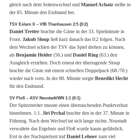
S
gleich nach dem Seitenwechsel und
Manuel Achatz
stellte in
p
der 85. Minute den Endstand her.
i
TSV Eslarn II – VfB Thanhausen 2:5 (0:2)
Daniel Tretter
brachte die Gäste in der 33. Spielminute in
e
Front.
Jakub Sloup
ließ kurz danach das 0:2 folgen. Nach
l
dem Wechsel schien der TSV das Spiel drehen zu können,
als
Benjamin Heider
(56.) und
Daniel Ring
(63.) den
e
Ausgleich erzielten. Doch erneut der überragende Sloup
brachte die Gäste mit einem schnellen Doppelpack (68./70.)
r
wieder nach vorn. In der 80. Minute sorgte
Benedikt Hecht
s
für den Endstand.
SV Floß – ASV Neustadt/WN 1:1 (0:1)
Der Spitzenreiter musste einen überraschenden Punktverlust
hinnehmen. 1:1.
Jiri Prchal
brachte den in der 37. Minute in
Führung. Nach dem Wechsel tat sich lange nichts. Neustadt
verwaltete das Ergebnis und Floß wurde kaum gefährlich.
Erst in der Nachspielzeit traf
Daniel Lehner
zum viel