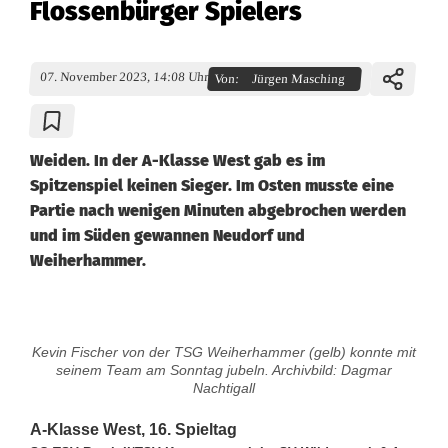
Flossenbürger Spielers
07. November 2023, 14:08 Uhr
Von:
Jürgen Masching
Weiden. In der A-Klasse West gab es im
Spitzenspiel keinen Sieger. Im Osten musste eine
Partie nach wenigen Minuten abgebrochen werden
und im Süden gewannen Neudorf und
Weiherhammer.
A
Kevin Fischer von der TSG Weiherhammer (gelb) konnte mit
-
seinem Team am Sonntag jubeln. Archivbild: Dagmar
Nachtigall
K
A-Klasse West, 16. Spieltag