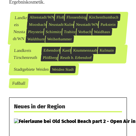
Ergebniskosmetik.
Landkr
Altenstadt/WN
Floß
Flossenbürg
Kirchenthumbach
eis
Moosbach
Neustadt/Kulm
Neustadt/WN
Parkstein
Neusta
Pleystein
Schirmitz
Trabitz
Vorbach
Waidhaus
dt/WN
Waldthurn
Weiherhammer
Landkreis
Erbendorf
Kastl
Krummennaab
Kulmain
Tirschenreuth
Plößberg
Reuth b. Erbendorf
Stadtgebiete Weiden
Weiden Stadt
Fußball
Neues in der Region