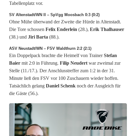
Tabellenplatz vor.
r
SV Altenstadt/WN II – SpVgg Moosbach 0:3 (0:2)
ü
Ohne Mühe überwand der Zweite die Hürde in Altenstadt.
c
Die Tore schossen
Felix Enderlein
(28.),
Erik Thalhauser
(38.) und
Jiri Barta
(88.).
k
ASV Neustadt/WN – FSV Waldthurn 2:2 (2:1)
t
Ein Doppelpack brachte die Heimelf von Trainer
Stefan
Baier
mit 2:0 in Führung.
Filip Neudert
war zweimal zur
n
Stelle (11./17.). Der Anschlusstreffer zum 1:2 in der 31.
ä
Minute ließ den FSV vor 100 Zuschauern wieder hoffen.
Tatsächlich gelang
Daniel Schenk
noch der Ausgleich für
h
die Gäste (56.).
e
r
z
u