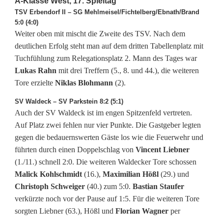
A-Klasse West, 17. Spieltag
e
TSV Erbendorf II – SG Mehlmeisel/Fichtelberg/Ebnath/Brand
s
5:0 (4:0)
Weiter oben mit mischt die Zweite des TSV. Nach dem
t
deutlichen Erfolg steht man auf dem dritten Tabellenplatz mit
u
Tuchfühlung zum Relegationsplatz 2. Mann des Tages war
Lukas Rahn
mit drei Treffern (5., 8. und 44.), die weiteren
n
Tore erzielte
Niklas Blohmann
(2).
d
SV Waldeck – SV Parkstein 8:2 (5:1)
Auch der SV Waldeck ist im engen Spitzenfeld vertreten.
O
Auf Platz zwei fehlen nur vier Punkte. Die Gastgeber legten
s
gegen die bedauernswerten Gäste los wie die Feuerwehr und
führten durch einen Doppelschlag von
Vincent Liebner
t
(1./11.) schnell 2:0. Die weiteren Waldecker Tore schossen
:
Malick Kohlschmidt
(16.),
Maximilian Hößl
(29.) und
Christoph Schweiger
(40.) zum 5:0.
Bastian Staufer
D
verkürzte noch vor der Pause auf 1:5. Für die weiteren Tore
a
sorgten Liebner (63.), Hößl und
Florian Wagner
per