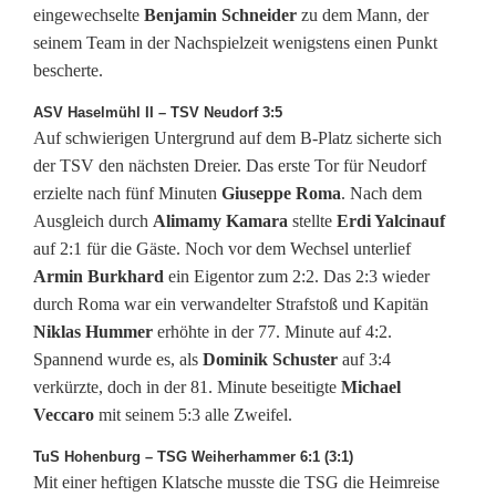
eingewechselte
Benjamin Schneider
zu dem Mann, der
seinem Team in der Nachspielzeit wenigstens einen Punkt
bescherte.
ASV Haselmühl II – TSV Neudorf 3:5
Auf schwierigen Untergrund auf dem B-Platz sicherte sich
der TSV den nächsten Dreier. Das erste Tor für Neudorf
erzielte nach fünf Minuten
Giuseppe Roma
. Nach dem
Ausgleich durch
Alimamy Kamara
stellte
Erdi Yalcinauf
auf 2:1 für die Gäste. Noch vor dem Wechsel unterlief
Armin Burkhard
ein Eigentor zum 2:2. Das 2:3 wieder
durch Roma war ein verwandelter Strafstoß und Kapitän
Niklas Hummer
erhöhte in der 77. Minute auf 4:2.
Spannend wurde es, als
Dominik Schuster
auf 3:4
verkürzte, doch in der 81. Minute beseitigte
Michael
Veccaro
mit seinem 5:3 alle Zweifel.
TuS Hohenburg – TSG Weiherhammer 6:1 (3:1)
Mit einer heftigen Klatsche musste die TSG die Heimreise