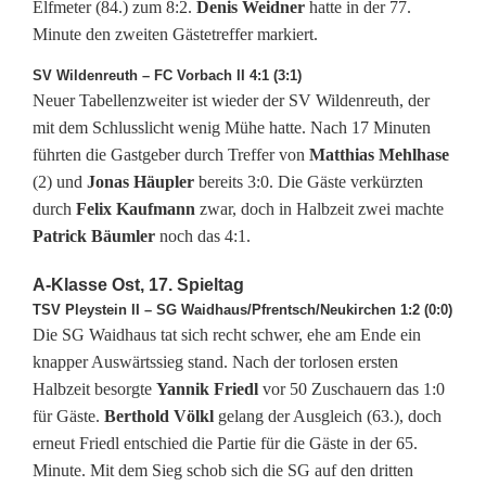
Elfmeter (84.) zum 8:2.
Denis Weidner
hatte in der 77.
s
Minute den zweiten Gästetreffer markiert.
S
SV Wildenreuth – FC Vorbach II 4:1 (3:1)
p
Neuer Tabellenzweiter ist wieder der SV Wildenreuth, der
mit dem Schlusslicht wenig Mühe hatte. Nach 17 Minuten
i
führten die Gastgeber durch Treffer von
Matthias Mehlhase
t
(2) und
Jonas Häupler
bereits 3:0. Die Gäste verkürzten
durch
Felix Kaufmann
zwar, doch in Halbzeit zwei machte
z
Patrick Bäumler
noch das 4:1.
e
A-Klasse Ost, 17. Spieltag
n
TSV Pleystein II – SG Waidhaus/Pfrentsch/Neukirchen 1:2 (0:0)
Die SG Waidhaus tat sich recht schwer, ehe am Ende ein
f
knapper Auswärtssieg stand. Nach der torlosen ersten
e
Halbzeit besorgte
Yannik Friedl
vor 50 Zuschauern das 1:0
für Gäste.
Berthold Völkl
gelang der Ausgleich (63.), doch
l
erneut Friedl entschied die Partie für die Gäste in der 65.
d
Minute. Mit dem Sieg schob sich die SG auf den dritten