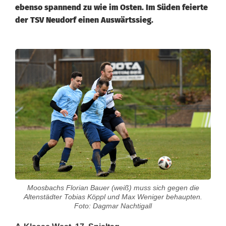
ebenso spannend zu wie im Osten. Im Süden feierte
der TSV Neudorf einen Auswärtssieg.
A
-
K
l
a
s
s
Moosbachs Florian Bauer (weiß) muss sich gegen die
e
Altenstädter Tobias Köppl und Max Weniger behaupten.
Foto: Dagmar Nachtigall
W