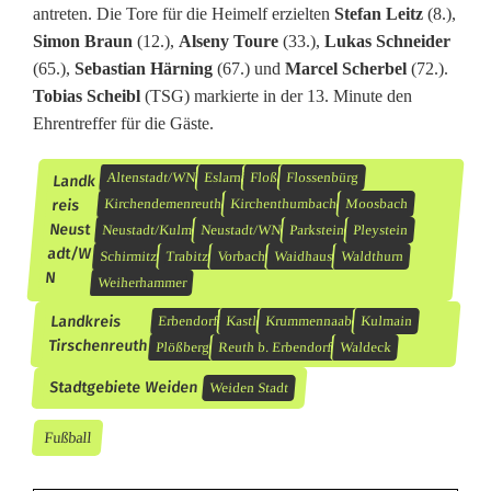
antreten. Die Tore für die Heimelf erzielten
Stefan Leitz
(8.),
Simon Braun
(12.),
Alseny Toure
(33.),
Lukas Schneider
(65.),
Sebastian Härning
(67.) und
Marcel Scherbel
(72.).
Tobias Scheibl
(TSG) markierte in der 13. Minute den
Ehrentreffer für die Gäste.
Altenstadt/WN
Eslarn
Floß
Flossenbürg
Landk
reis
Kirchendemenreuth
Kirchenthumbach
Moosbach
Neust
Neustadt/Kulm
Neustadt/WN
Parkstein
Pleystein
adt/W
Schirmitz
Trabitz
Vorbach
Waidhaus
Waldthurn
N
Weiherhammer
Landkreis
Erbendorf
Kastl
Krummennaab
Kulmain
Tirschenreuth
Plößberg
Reuth b. Erbendorf
Waldeck
Stadtgebiete Weiden
Weiden Stadt
Fußball