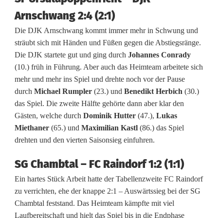
m
Arnschwang 2:4 (2:1)
b
Die DJK Arnschwang kommt immer mehr in Schwung und
e
sträubt sich mit Händen und Füßen gegen die Abstiegsränge.
Die DJK startete gut und ging durch
Johannes Conrady
r
(10.) früh in Führung. Aber auch das Heimteam arbeitete sich
g
mehr und mehr ins Spiel und drehte noch vor der Pause
durch
Michael Rumpler
(23.) und
Benedikt Herbich
(30.)
b
das Spiel. Die zweite Hälfte gehörte dann aber klar den
l
Gästen, welche durch
Dominik Hutter
(47.),
Lukas
Miethaner
(65.) und
Maximilian Kastl
(86.) das Spiel
e
drehten und den vierten Saisonsieg einfuhren.
i
SG Chambtal – FC Raindorf 1:2 (1:1)
b
Ein hartes Stück Arbeit hatte der Tabellenzweite FC Raindorf
t
zu verrichten, ehe der knappe 2:1 – Auswärtssieg bei der SG
Chambtal feststand. Das Heimteam kämpfte mit viel
v
Laufbereitschaft und hielt das Spiel bis in die Endphase