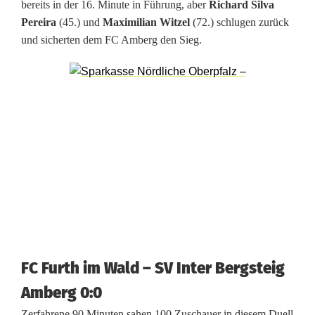
bereits in der 16. Minute in Führung, aber
Richard Silva
h
Pereira
(45.) und
Maximilian Witzel
(72.) schlugen zurück
und sicherten dem FC Amberg den Sieg.
g
e
w
i
n
n
t
S
p
FC Furth im Wald – SV Inter Bergsteig
i
Amberg 0:0
t
Zerfahrene 90 Minuten sahen 100 Zuschauer in diesem Duell