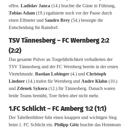
o
offen.
Ladislav Janca
(14.) brachte die Gäste in Führung,
Tobias Adam
(19.) egalisierte noch vor der Pause durch
r
einen Elfmeter und
Sandro Brey
(54.) besorgte die
n
Entscheidung für Raindorf.
e
TSV Tännesberg – FC Wernberg 2:2
-
(2:2)
H
Das gesamte Pulver an Torgefährlichkeit verballerten der
TSV Tännesberg und der FC Wernberg bereits in der ersten
a
Viertelstunde.
Bastian Lobinger
(4.) und
Christoph
Lindner
(14.) trafen für Wernberg und
Andre Klahn
(10.)
h
und
Zdenek Sykora
(12.) für Tännesberg. Danach waren
n
beide Teams bemüht, Tore fielen aber nicht mehr.
b
1.FC Schlicht – FC Amberg 1:2 (1:1)
a
Der Tabellenführer fuhr einen knappen und wichtigen Sieg
beim 1. FC Schlicht ein.
Philipp Götz
brachte das Heimteam
c