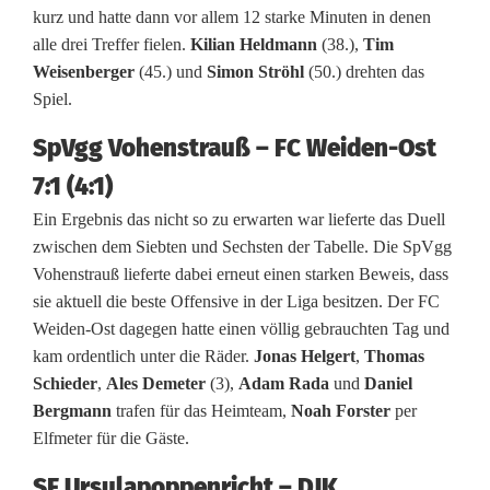
l
kurz und hatte dann vor allem 12 starke Minuten in denen
i
alle drei Treffer fielen.
Kilian Heldmann
(38.),
Tim
Weisenberger
(45.) und
Simon Ströhl
(50.) drehten das
g
Spiel.
a
SpVgg Vohenstrauß – FC Weiden-Ost
N
7:1 (4:1)
o
Ein Ergebnis das nicht so zu erwarten war lieferte das Duell
zwischen dem Siebten und Sechsten der Tabelle. Die SpVgg
r
Vohenstrauß lieferte dabei erneut einen starken Beweis, dass
d
sie aktuell die beste Offensive in der Liga besitzen. Der FC
Weiden-Ost dagegen hatte einen völlig gebrauchten Tag und
:
kam ordentlich unter die Räder.
Jonas Helgert
,
Thomas
F
Schieder
,
Ales Demeter
(3),
Adam Rada
und
Daniel
Bergmann
trafen für das Heimteam,
Noah Forster
per
C
Elfmeter für die Gäste.
A
SF Ursulapoppenricht – DJK