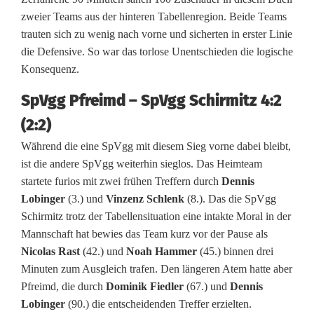
zweier Teams aus der hinteren Tabellenregion. Beide Teams
z
trauten sich zu wenig nach vorne und sicherten in erster Linie
e
die Defensive. So war das torlose Unentschieden die logische
Konsequenz.
n
SpVgg Pfreimd – SpVgg Schirmitz 4:2
s
(2:2)
p
Während die eine SpVgg mit diesem Sieg vorne dabei bleibt,
i
ist die andere SpVgg weiterhin sieglos. Das Heimteam
e
startete furios mit zwei frühen Treffern durch
Dennis
Lobinger
(3.) und
Vinzenz Schlenk
(8.). Das die SpVgg
l
Schirmitz trotz der Tabellensituation eine intakte Moral in der
Mannschaft hat bewies das Team kurz vor der Pause als
u
Nicolas Rast
(42.) und
Noah Hammer
(45.) binnen drei
n
Minuten zum Ausgleich trafen. Den längeren Atem hatte aber
Pfreimd, die durch
Dominik Fiedler
(67.) und
Dennis
d
Lobinger
(90.) die entscheidenden Treffer erzielten.