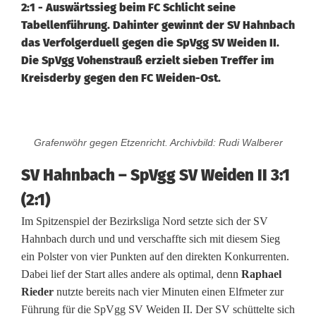
2:1 - Auswärtssieg beim FC Schlicht seine
Tabellenführung. Dahinter gewinnt der SV Hahnbach
das Verfolgerduell gegen die SpVgg SV Weiden II.
Die SpVgg Vohenstrauß erzielt sieben Treffer im
Kreisderby gegen den FC Weiden-Ost.
B
Grafenwöhr gegen Etzenricht. Archivbild: Rudi Walberer
e
SV Hahnbach – SpVgg SV Weiden II 3:1
z
(2:1)
i
Im Spitzenspiel der Bezirksliga Nord setzte sich der SV
r
Hahnbach durch und und verschaffte sich mit diesem Sieg
ein Polster von vier Punkten auf den direkten Konkurrenten.
k
Dabei lief der Start alles andere als optimal, denn
Raphael
s
Rieder
nutzte bereits nach vier Minuten einen Elfmeter zur
Führung für die SpVgg SV Weiden II. Der SV schüttelte sich