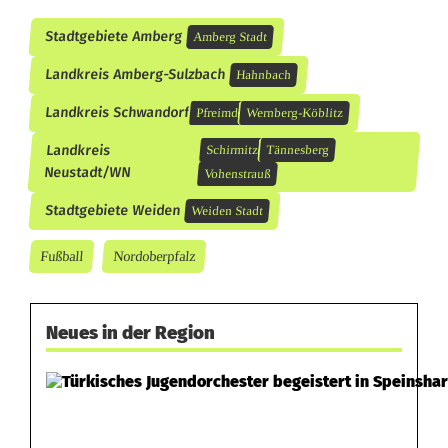
V
Stadtgebiete Amberg
o
Amberg Stadt
Landkreis Amberg-Sulzbach
h
Hahnbach
Landkreis Schwandorf
e
Pfreimd
Wernberg-Köblitz
Landkreis
Schirmitz
Tännesberg
n
Neustadt/WN
Vohenstrauß
s
Stadtgebiete Weiden
Weiden Stadt
t
Fußball
Nordoberpfalz
r
a
Neues in der Region
u
ß
b