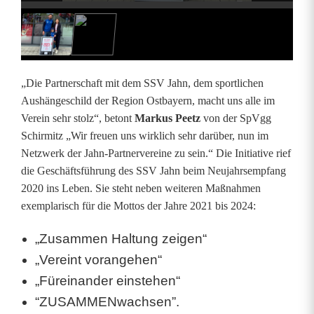
g
g
S
„Die Partnerschaft mit dem SSV Jahn, dem sportlichen
c
Aushängeschild der Region Ostbayern, macht uns alle im
Verein sehr stolz“, betont
Markus Peetz
von der SpVgg
h
Schirmitz „Wir freuen uns wirklich sehr darüber, nun im
i
Netzwerk der Jahn-Partnervereine zu sein.“ Die Initiative rief
die Geschäftsführung des SSV Jahn beim Neujahrsempfang
r
2020 ins Leben. Sie steht neben weiteren Maßnahmen
m
exemplarisch für die Mottos der Jahre 2021 bis 2024:
i
„Zusammen Haltung zeigen“
t
„Vereint vorangehen“
„Füreinander einstehen“
z
“ZUSAMMENwachsen”.
u