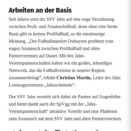
n
Arbeiten an der Basis
Seit Jahren setzt der SSV Jahn auf eine enge Verzahnung
d
zwischen Profi- und Amateurfußball, denn ohne eine breite
d
Basis gibt es keinen Profifußball, so die einstimmige
Meinung. „Der Fußballstandort Ostbayern profitiert vom
e
engen Austausch zwischen Profifußball und allen
r
Partnervereinen auf Dauer. Mit den Jahn-
Vereinspartnerschaften haben wir ein großes, lebendiges
S
Netzwerk, das die Fußballvereine in unserer Region
S
zusammenbringt“, erklärt
Christian Martin,
Leiter des Jahn
Leistungszentrums „Jahnschmiede“.
V
Der SSV Jahn versteht sich dabei als Partner auf Augenhöhe
–
und bietet damit auch der SpVgg mit der „Jahn-
s
Vereinspartnerschaft“ attraktive Vorteile und eine Plattform
zum Austausch mit dem SSV Jahn und allen Partnervereinen.
t