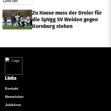
Zu Hause muss der Dreier für
die SpVgg SV Weiden gegen
Kornburg stehen
Links
Kontakt
Newsticker
Jobbörse