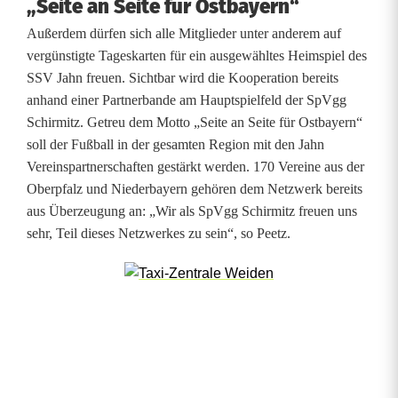
a
„Seite an Seite für Ostbayern“
Außerdem dürfen sich alle Mitglieder unter anderem auf
r
vergünstigte Tageskarten für ein ausgewähltes Heimspiel des
k
SSV Jahn freuen. Sichtbar wird die Kooperation bereits
anhand einer Partnerbande am Hauptspielfeld der SpVgg
e
Schirmitz. Getreu dem Motto „Seite an Seite für Ostbayern“
n
soll der Fußball in der gesamten Region mit den Jahn
Vereinspartnerschaften gestärkt werden. 170 Vereine aus der
e
Oberpfalz und Niederbayern gehören dem Netzwerk bereits
u
aus Überzeugung an: „Wir als SpVgg Schirmitz freuen uns
sehr, Teil dieses Netzwerkes zu sein“, so Peetz.
e
P
a
r
t