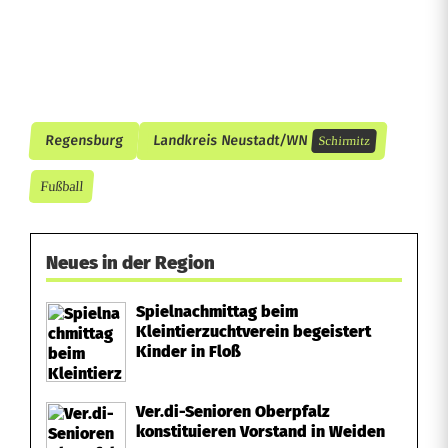
n
e
r
Regensburg
Landkreis Neustadt/WN
Schirmitz
Fußball
Neues in der Region
Spielnachmittag beim
Kleintierzuchtverein begeistert
Kinder in Floß
Ver.di-Senioren Oberpfalz
konstituieren Vorstand in Weiden