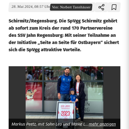
28. Mai 2024, 08:57 Uhr
Von:
Norbert Tannhäuser
Schirmitz/Regensburg. Die SpVgg Schirmitz gehört
ab sofort zum Kreis der rund 170 Partnervereine
des SSV Jahn Regensburg: Mit seiner Teilnahme an
der Initiative „Seite an Seite für Ostbayern“ sichert
sich die SpVgg attraktive Vorteile.
D
i
e
S
p
Markus Peetz, mit Sohn Leo und Maike Lehner bei der Übergabe des Partnerschaftstrikots des SSV Jahn Regensburg. Foto: Jahn Regensburg
mehr anzeigen
V