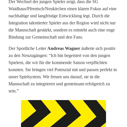
Der Wechsel der jungen Spieler zeigt, dass die SG
s
Waidhaus/Pfrentsch/Neukirchen einen klaren Fokus auf eine
nachhaltige und langfristige Entwicklung legt. Durch die
i
Integration talentierter Spieler aus der Region wird nicht nur
e
die Mannschaft gestärkt, sondern es entsteht auch eine enge
Bindung zur Gemeinschaft und den Fans.
r
Der Sportliche Leiter
Andreas Wagner
äußerte sich positiv
:
zu den Neuzugängen: “Ich bin begeistert von den jungen
S
Spielern, die wir für die kommende Saison verpflichten
konnten. Sie bringen viel Potenzial mit und passen perfekt in
G
unser Spielsystem. Wir freuen uns darauf, sie in die
W
Mannschaft zu integrieren und gemeinsam erfolgreich zu
sein.”
a
i
d
h