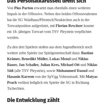
Das Personalkarussell dreht sich
e
Von
Pius Parton
erwartet man ebenfalls einen weiteren
n
Impuls in der Offensive. Neben den beiden Offensivtalenten
hat die SG Waidhaus/Pfrentsch/Neukirchen auch in der
s
Torwartposition aufgerüstet, mit
Florian Rewitzer
konnte
p
ein 18- jährigen Torwart vom TSV Pleystein verpflichtet
werden.
i
Zu den drei Spielern stoßen aus dem Jugendbereich noch
t
weitere zehn Spieler zur Spielgemeinschaft dazu:
Bastian
z
Krämer, Benedikt Müller, Lukas Menzl
und
Niklas
Bauer, Jan Schaller, Julian Kres, Michael Ott
und
Niklas
e
Süß
(alle TSV Pleystein), sowie
Mohammed Daoud
und
i
Hasanin Kareem
von der SpVgg Vohenstrauß. Mit
Matyas
Prach
verlässt lediglich ein Spieler die SG in Richtung
m
Tschechien.
V
Die Entwicklung zählt
i