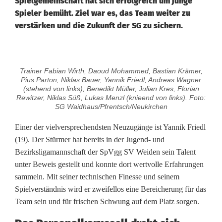
Spielgemeinschaft hat sich erfolgreich um junge
Spieler bemüht. Ziel war es, das Team weiter zu
verstärken und die Zukunft der SG zu sichern.
D
Trainer Fabian Wirth, Daoud Mohammed, Bastian Krämer,
i
Pius Parton, Niklas Bauer, Yannik Friedl, Andreas Wagner
(stehend von links); Benedikt Müller, Julian Kres, Florian
e
Rewitzer, Niklas Süß, Lukas Menzl (knieend von links). Foto:
SG Waidhaus/Pfrentsch/Neukirchen
T
Einer der vielversprechendsten Neuzugänge ist Yannik Friedl
a
(19). Der Stürmer hat bereits in der Jugend- und
Bezirksligamannschaft der SpVgg SV Weiden sein Talent
b
unter Beweis gestellt und konnte dort wertvolle Erfahrungen
e
sammeln. Mit seiner technischen Finesse und seinem
Spielverständnis wird er zweifellos eine Bereicherung für das
l
Team sein und für frischen Schwung auf dem Platz sorgen.
l