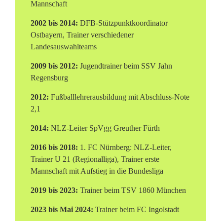
h
Mannschaft
a
2002 bis 2014:
DFB-Stützpunktkoordinator
Ostbayern, Trainer verschiedener
e
Landesauswahlteams
l
2009 bis 2012:
Jugendtrainer beim SSV Jahn
Regensburg
K
2012:
Fußballlehrerausbildung mit Abschluss-Note
ö
2,1
l
2014:
NLZ-Leiter SpVgg Greuther Fürth
l
2016 bis 2018:
1. FC Nürnberg: NLZ-Leiter,
n
Trainer U 21 (Regionalliga), Trainer erste
Mannschaft mit Aufstieg in die Bundesliga
e
2019 bis 2023:
Trainer beim TSV 1860 München
r
2023 bis Mai 2024:
Trainer beim FC Ingolstadt