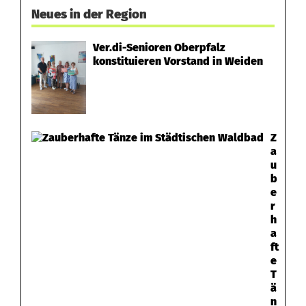
Neues in der Region
Ver.di-Senioren Oberpfalz
konstituieren Vorstand in Weiden
Z
a
u
b
e
r
h
a
ft
e
T
ä
n