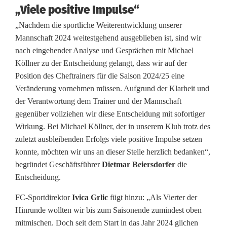
„Viele positive Impulse“
i
„Nachdem die sportliche Weiterentwicklung unserer
g
Mannschaft 2024 weitestgehend ausgeblieben ist, sind wir
i
nach eingehender Analyse und Gesprächen mit Michael
Köllner zu der Entscheidung gelangt, dass wir auf der
s
Position des Cheftrainers für die Saison 2024/25 eine
t
Veränderung vornehmen müssen. Aufgrund der Klarheit und
der Verantwortung dem Trainer und der Mannschaft
F
gegenüber vollziehen wir diese Entscheidung mit sofortiger
C
Wirkung. Bei Michael Köllner, der in unserem Klub trotz des
zuletzt ausbleibenden Erfolgs viele positive Impulse setzen
I
konnte, möchten wir uns an dieser Stelle herzlich bedanken“,
begründet Geschäftsführer
Dietmar Beiersdorfer
die
n
Entscheidung.
g
FC-Sportdirektor
Ivica Grlic
fügt hinzu: „Als Vierter der
o
Hinrunde wollten wir bis zum Saisonende zumindest oben
l
mitmischen. Doch seit dem Start in das Jahr 2024 glichen