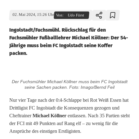
02. Mai 2024, 15:26 Uhr
Von:
Udo Fürst
Ingolstadt/Fuchsmühl. Rückschlag für den
Fuchsmühler Fußballlehrer Michael Köllner: Der 54-
Jährige muss beim FC Ingolstadt seine Koffer
packen.
D
Der Fuchsmühler Michael Köllner muss beim FC Ingolstadt
r
seine Sachen packen. Foto: Imago/Bernd Feil
i
Nur vier Tage nach der 0:4-Schlappe bei Rot Weiß Essen hat
Drittligist FC Ingolstadt die Konsequenzen gezogen und
t
Cheftrainer
Michael Köllner
entlassen. Nach 35 Partien steht
t
der FCI mit 49 Punkten auf Rang elf – zu wenig für die
Ansprüche des einstigen Erstligisten.
l