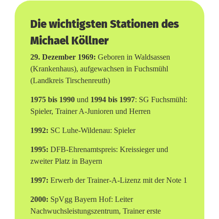
s
t
Die wichtigsten Stationen des
T
Michael Köllner
r
29. Dezember 1969:
Geboren in Waldsassen
(Krankenhaus), aufgewachsen in Fuchsmühl
a
(Landkreis Tirschenreuth)
i
1975 bis 1990
und
1994 bis 1997
: SG Fuchsmühl:
n
Spieler, Trainer A-Junioren und Herren
e
1992:
SC Luhe-Wildenau: Spieler
r
1995:
DFB-Ehrenamtspreis: Kreissieger und
zweiter Platz in Bayern
M
1997:
Erwerb der Trainer-A-Lizenz mit der Note 1
i
2000:
SpVgg Bayern Hof: Leiter
c
Nachwuchsleistungszentrum, Trainer erste