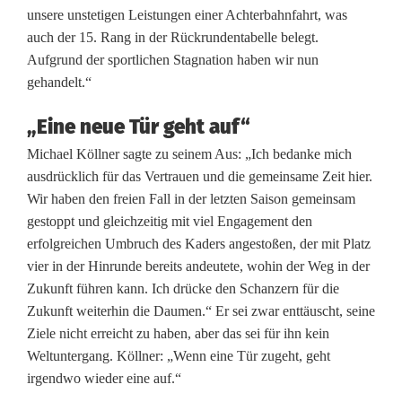
unsere unstetigen Leistungen einer Achterbahnfahrt, was
s
auch der 15. Rang in der Rückrundentabelle belegt.
Aufgrund der sportlichen Stagnation haben wir nun
t
gehandelt.“
a
„Eine neue Tür geht auf“
d
Michael Köllner sagte zu seinem Aus: „Ich bedanke mich
t
ausdrücklich für das Vertrauen und die gemeinsame Zeit hier.
e
Wir haben den freien Fall in der letzten Saison gemeinsam
gestoppt und gleichzeitig mit viel Engagement den
n
erfolgreichen Umbruch des Kaders angestoßen, der mit Platz
t
vier in der Hinrunde bereits andeutete, wohin der Weg in der
Zukunft führen kann. Ich drücke den Schanzern für die
l
Zukunft weiterhin die Daumen.“ Er sei zwar enttäuscht, seine
ä
Ziele nicht erreicht zu haben, aber das sei für ihn kein
Weltuntergang. Köllner: „Wenn eine Tür zugeht, geht
s
irgendwo wieder eine auf.“