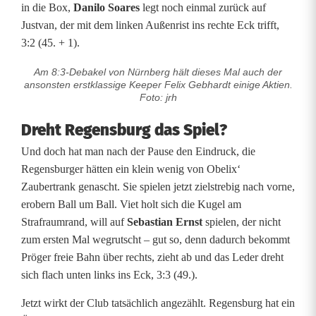
in die Box,
Danilo Soares
legt noch einmal zurück auf
h
Justvan, der mit dem linken Außenrist ins rechte Eck trifft,
i
3:2 (45. + 1).
e
Am 8:3-Debakel von Nürnberg hält dieses Mal auch der
ansonsten erstklassige Keeper Felix Gebhardt einige Aktien.
ß
Foto: jrh
b
Dreht Regensburg das Spiel?
u
Und doch hat man nach der Pause den Eindruck, die
Regensburger hätten ein klein wenig von Obelix‘
d
Zaubertrank genascht. Sie spielen jetzt zielstrebig nach vorne,
e
erobern Ball um Ball. Viet holt sich die Kugel am
Strafraumrand, will auf
Sebastian Ernst
spielen, der nicht
i
zum ersten Mal wegrutscht – gut so, denn dadurch bekommt
n
Pröger freie Bahn über rechts, zieht ab und das Leder dreht
sich flach unten links ins Eck, 3:3 (49.).
N
Jetzt wirkt der Club tatsächlich angezählt. Regensburg hat ein
ü