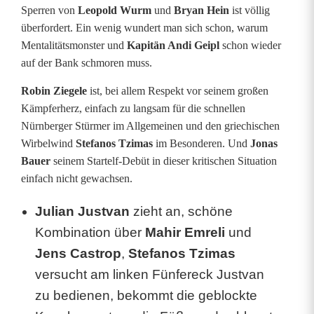
n
Sperren von
Leopold Wurm
und
Bryan Hein
ist völlig
i
überfordert. Ein wenig wundert man sich schon, warum
Mentalitätsmonster und
Kapitän Andi Geipl
schon wieder
n
auf der Bank schmoren muss.
L
Robin Ziegele
ist, bei allem Respekt vor seinem großen
i
Kämpferherz, einfach zu langsam für die schnellen
Nürnberger Stürmer im Allgemeinen und den griechischen
g
Wirbelwind
Stefanos Tzimas
im Besonderen. Und
Jonas
a
Bauer
seinem Startelf-Debüt in dieser kritischen Situation
einfach nicht gewachsen.
2
Julian Justvan
zieht an, schöne
:
Kombination über
Mahir Emreli
und
S
Jens Castrop
,
Stefanos Tzimas
t
versucht am linken Fünfereck Justvan
a
zu bedienen, bekommt die geblockte