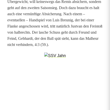
Übergewicht, will keineswegs das Remis absichern, sondern
r
geht auf den zweiten Saisonsieg. Doch dazu braucht es halt
auch eine vernünftige Absicherung. Nach einem –
n
eventuellen – Handspiel von Luis Breunig, der bei einer
b
Flanke angeschossen wird, tritt natürlich Justvan den Freistoß
von halbrechts. Der lasche Schuss geht durch Freund und
e
Feind, Gebhardt, der den Ball spät sieht, kann das Malheur
r
nicht verhindern, 4:3 (59.).
g