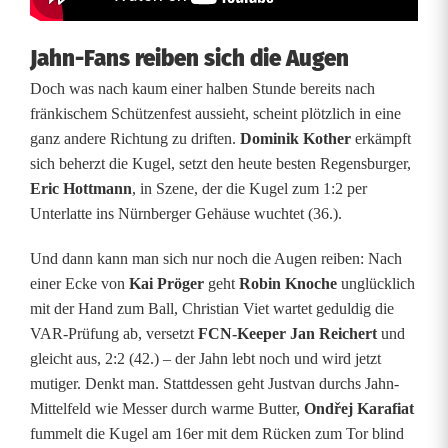
z
t
Jahn-Fans reiben sich die Augen
Doch was nach kaum einer halben Stunde bereits nach
a
fränkischem Schützenfest aussieht, scheint plötzlich in eine
u
ganz andere Richtung zu driften.
Dominik Kother
erkämpft
sich beherzt die Kugel, setzt den heute besten Regensburger,
c
Eric Hottmann
, in Szene, der die Kugel zum 1:2 per
h
Unterlatte ins Nürnberger Gehäuse wuchtet (36.).
n
Und dann kann man sich nur noch die Augen reiben: Nach
o
einer Ecke von
Kai Pröger
geht
Robin Knoche
unglücklich
mit der Hand zum Ball, Christian Viet wartet geduldig die
c
VAR-Prüfung ab, versetzt
FCN-Keeper Jan Reichert
und
h
gleicht aus, 2:2 (42.) – der Jahn lebt noch und wird jetzt
mutiger. Denkt man. Stattdessen geht Justvan durchs Jahn-
S
Mittelfeld wie Messer durch warme Butter,
Ondřej Karafiat
c
fummelt die Kugel am 16er mit dem Rücken zum Tor blind