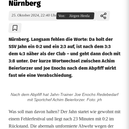
Nürnberg
25. Oktober 2024, 22:40 Uhr
Von:
Jürgen Herda
Nürnberg. Langsam fehlen die Worte: Da holt der
SSV Jahn ein 0:2 und ein 2:3 auf, ist nach dem 3:3
dem 4:3 näher als der Club – und geht dann doch mit
3:8 unter. Der kurze Wortwechsel zwischen Achim
Beierlorzer und Joe Enochs nach dem Abpfiff wirkt
fast wie eine Verabschiedung.
Nach dem Abpfiff hat Jahn-Trainer Joe Enochs Redebedarf
J
mit Sportchef Achim Beierlorzer. Foto: jrh
a
Was soll man davon halten? Der Jahn startet wie gewohnt mit
h
einem Fehlerfestival und liegt nach 23 Minuten mit 0:2 im
Rückstand. Die abermals umformierte Abwehr wegen der