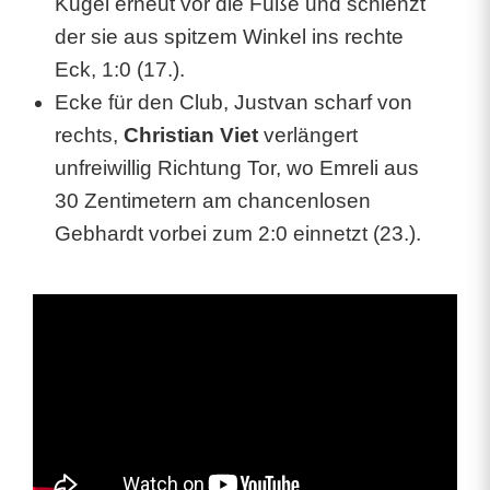
Kugel erneut vor die Füße und schlenzt
t
der sie aus spitzem Winkel ins rechte
t
Eck, 1:0 (17.).
t
Ecke für den Club, Justvan scharf von
o
rechts,
Christian Viet
verlängert
unfreiwillig Richtung Tor, wo Emreli aus
r
30 Zentimetern am chancenlosen
l
Gebhardt vorbei zum 2:0 einnetzt (23.).
o
s
,
j
e
t