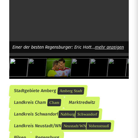
Einer der besten Regensburger: Eric Hottmann machte dem SSV Jahn mit seinem 1:2 in Nürnberg noch einmal Hoffnungen. Foto: jrh
mehr anzeigen
Stadtgebiete Amberg
Amberg Stadt
Landkreis Cham
Marktredwitz
Cham
Landkreis Schwandorf
Nabburg
Schwandorf
Landkreis Neustadt/WN
Neustadt/WN
Vohenstrauß
Pilsen
Regensburg