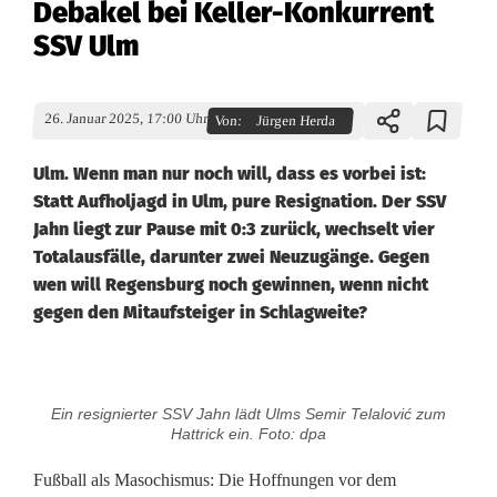
Debakel bei Keller-Konkurrent
SSV Ulm
26. Januar 2025, 17:00 Uhr
Von:
Jürgen Herda
Ulm. Wenn man nur noch will, dass es vorbei ist:
Statt Aufholjagd in Ulm, pure Resignation. Der SSV
Jahn liegt zur Pause mit 0:3 zurück, wechselt vier
Totalausfälle, darunter zwei Neuzugänge. Gegen
wen will Regensburg noch gewinnen, wenn nicht
gegen den Mitaufsteiger in Schlagweite?
J
Ein resignierter SSV Jahn lädt Ulms Semir Telalović zum
a
Hattrick ein. Foto: dpa
h
Fußball als Masochismus: Die Hoffnungen vor dem