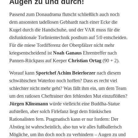
Augen zu und durch!
S
Passend zum Donaudrama flutscht schließlich auch noch
V
dem ansonsten tadellosen Gebhardt nach einer Ecke die
U
Kugel durch die Handschuhe, und der VAR muss für die
disfunktionale Torlinientechnik posthum auf 5:0 entscheiden.
l
Für die miese Tordifferenz der Oberpfälzer nicht mehr
m
kriegsentscheidend ist
Noah Ganaus
Ehrentreffer nach
Pannen-Rückpass auf Keeper
Christian Ortag
(90 + 2).
Worauf kann
Sportchef Achim Beierlorzer
nach diesem
schwäbischen Waterloo noch hoffen? Dass es recht viel
schlechter nicht mehr geht? Was fällt ihm ein, um dem Team
um den ratlosen Cheftrainer den fehlenden Mut einzuflößen?
Jürgen Klinsmann
würde vielleicht eine Buddha-Statue
aufstellen, aber solch Firlefanz liegt dem fränkischen
Rationalisten fern. Pragmatisch kann er nur fordern: Der
Abstieg ist wahrscheinlich, also tun wir alles fußballerisch
Mögliche, um ihn doch noch zu verhindern – Augen zu und