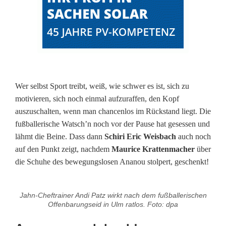
-
K
o
n
k
Wer selbst Sport treibt, weiß, wie schwer es ist, sich zu
motivieren, sich noch einmal aufzuraffen, den Kopf
u
auszuschalten, wenn man chancenlos im Rückstand liegt. Die
r
fußballerische Watsch’n noch vor der Pause hat gesessen und
lähmt die Beine. Dass dann
Schiri Eric Weisbach
auch noch
r
auf den Punkt zeigt, nachdem
Maurice Krattenmacher
über
e
die Schuhe des bewegungslosen Ananou stolpert, geschenkt!
n
Jahn-Cheftrainer Andi Patz wirkt nach dem fußballerischen
t
Offenbarungseid in Ulm ratlos. Foto: dpa
S