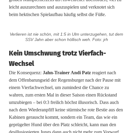
m
leicht auszurechnen und auszuspielen und verknotet sich
u
beim hektischen Spielaufbau häufig selbst die Füße.
n
g
Verlieren ist nie schön, mit 1:5 in Ulm unterzugehen, tut dem
SSV Jahn aber schon höllisch weh. Foto: jrh
n
Kein Umschwung trotz Vierfach-
a
Wechsel
c
Die Konsequenz:
Jahn-Trainer Andi Patz
reagiert nach
h
dem Offenbarungseid der Regensburger nach der Pause mit
einem Vierfachwechsel, um zumindest die Chance zu
D
wahren, zum ersten Mal in dieser Saison einen Rückstand
e
umzubiegen – bei 0:3 freilich höchst illusorisch. Dass auch
nach dem Wiederanpfiff keine stürmische rote Bestie aus den
b
Kabinen gerauscht kommt, sondern ein Team, das wie ein
a
geprügelter Hund über den Platz schleicht, kann man den
desillusionierten Jungs dann auch nicht mehr zum Vorwurf