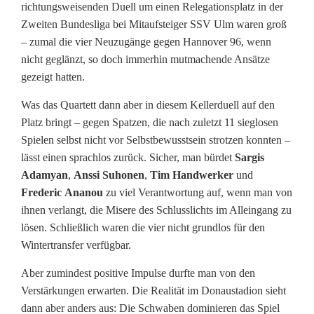
richtungsweisenden Duell um einen Relegationsplatz in der
n
Zweiten Bundesliga bei Mitaufsteiger SSV Ulm waren groß
i
– zumal die vier Neuzugänge gegen Hannover 96, wenn
nicht geglänzt, so doch immerhin mutmachende Ansätze
n
gezeigt hatten.
L
Was das Quartett dann aber in diesem Kellerduell auf den
i
Platz bringt – gegen Spatzen, die nach zuletzt 11 sieglosen
Spielen selbst nicht vor Selbstbewusstsein strotzen konnten –
g
lässt einen sprachlos zurück. Sicher, man bürdet
Sargis
a
Adamyan
,
Anssi Suhonen
,
Tim Handwerker
und
Frederic
Ananou
zu viel Verantwortung auf, wenn man von
2
ihnen verlangt, die Misere des Schlusslichts im Alleingang zu
:
lösen. Schließlich waren die vier nicht grundlos für den
Wintertransfer verfügbar.
U
Aber zumindest positive Impulse durfte man von den
n
Verstärkungen erwarten. Die Realität im Donaustadion sieht
t
dann aber anders aus: Die Schwaben dominieren das Spiel