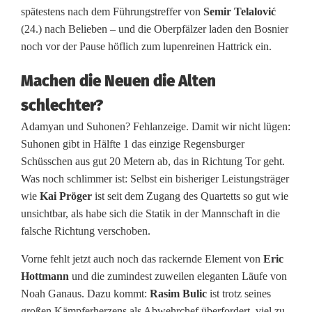
spätestens nach dem Führungstreffer von
Semir Telalović
e
(24.) nach Belieben – und die Oberpfälzer laden den Bosnier
r
noch vor der Pause höflich zum lupenreinen Hattrick ein.
g
Machen die Neuen die Alten
a
schlechter?
n
Adamyan und Suhonen? Fehlanzeige. Damit wir nicht lügen:
Suhonen gibt in Hälfte 1 das einzige Regensburger
g
Schüsschen aus gut 20 Metern ab, das in Richtung Tor geht.
s
Was noch schlimmer ist: Selbst ein bisheriger Leistungsträger
wie
Kai Pröger
ist seit dem Zugang des Quartetts so gut wie
s
unsichtbar, als habe sich die Statik in der Mannschaft in die
t
falsche Richtung verschoben.
i
Vorne fehlt jetzt auch noch das rackernde Element von
Eric
Hottmann
und die zumindest zuweilen eleganten Läufe von
m
Noah Ganaus. Dazu kommt:
Rasim Bulic
ist trotz seines
großen Kämpferherzens als Abwehrchef überfordert, viel zu