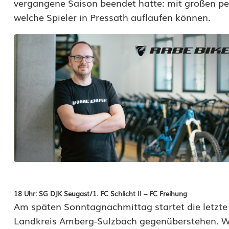
vergangene Saison beendet hatte: mit großen per
D
welche Spieler in Pressath auflaufen können.
e
r
b
y
z
u
m
1
0
18 Uhr: SG DJK Seugast/1. FC Schlicht II – FC Freihung
Am späten Sonntagnachmittag startet die letzte 
0
Landkreis Amberg-Sulzbach gegenüberstehen. Wäh