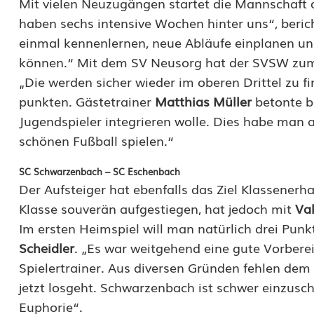
Mit vielen Neuzugängen startet die Mannschaft 
D
haben sechs intensive Wochen hinter uns“, berich
i
einmal kennenlernen, neue Abläufe einplanen un
können.“ Mit dem SV Neusorg hat der SVSW zum S
e
„Die werden sicher wieder im oberen Drittel zu f
S
punkten. Gästetrainer
Matthias Müller
betonte b
a
Jugendspieler integrieren wolle. Dies habe man 
schönen Fußball spielen.“
i
s
SC Schwarzenbach – SC Eschenbach
Der Aufsteiger hat ebenfalls das Ziel Klassenerh
o
Klasse souverän aufgestiegen, hat jedoch mit
Val
n
Im ersten Heimspiel will man natürlich drei Pun
Scheidler
. „Es war weitgehend eine gute Vorberei
s
Spielertrainer. Aus diversen Gründen fehlen dem 
t
jetzt losgeht. Schwarzenbach ist schwer einzusch
a
Euphorie“.