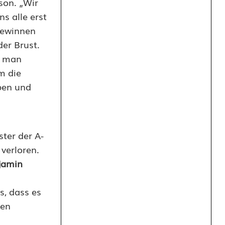
son. „Wir
s alle erst
gewinnen
er Brust.
l man
m die
ben und
ster der A-
verloren.
jamin
s, dass es
sen