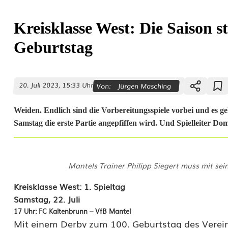
Kreisklasse West: Die Saison s
Geburtstag
20. Juli 2023, 15:33 Uhr
Von:
Jürgen Masching
Weiden. Endlich sind die Vorbereitungsspiele vorbei und es 
Samstag die erste Partie angepfiffen wird. Und Spielleiter Do
K
Mantels Trainer Philipp Siegert muss mit se
r
Kreisklasse West: 1. Spieltag
e
Samstag, 22. Juli
17 Uhr: FC Kaltenbrunn – VfB Mantel
i
Mit einem Derby zum 100. Geburtstag des Verei