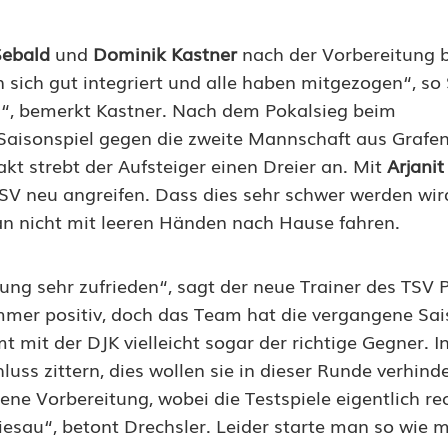
Sebald
und
Dominik Kastner
nach der Vorbereitung 
ich gut integriert und alle haben mitgezogen“, so 
en“, bemerkt Kastner. Nach dem Pokalsieg beim
 Saisonspiel gegen die zweite Mannschaft aus Grafe
akt strebt der Aufsteiger einen Dreier an. Mit
Arjanit
e SV neu angreifen. Dass dies sehr schwer werden wird
man nicht mit leeren Händen nach Hause fahren.
ung sehr zufrieden“, sagt der neue Trainer des TSV P
immer positiv, doch das Team hat die vergangene Sa
mit der DJK vielleicht sogar der richtige Gegner. In
s zittern, dies wollen sie in dieser Runde verhinde
ne Vorbereitung, wobei die Testspiele eigentlich re
Wiesau“, betont Drechsler. Leider starte man so wie 