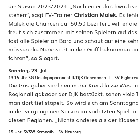
s
die Saison 2023/2024. „Nach einer durchwachsene
k
stehen“, sagt FV-Trainer
Christian Malek
. Es feh
Malek die Chancen auf 50:50 beziffert, will er 
l
freut sich zusammen mit seinen Spielern auf das 
a
fast alle Spieler an Bord und schaut auf eine se
müssen die Nervosität in den Griff bekommen un
s
fahren“, so Siegert.
s
Sonntag, 23. Juli
e
13:15 Uhr SG Ursulapoppenricht II/DJK Gebenbach II – SV Riglasre
W
Die Gastgeber sind neu in der Kreisklasse West 
Regionalligakader der DJK bestückt, sehen viele
e
man dort tief stapelt. So wird sich am Sonntagna
s
in der vergangenen Saison im vorletzten Spiel de
t
diesen Regionen. „Nichts anderes als der Klassene
:
15 Uhr: SVSW Kemnath – SV Neusorg