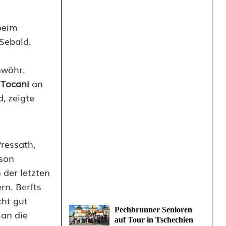
beim
Sebald.
nwöhr.
 Tocani
an
, zeigte
ressath,
ison
 der letzten
rn. Berfts
cht gut
Pechbrunner Senioren
man die
auf Tour in Tschechien