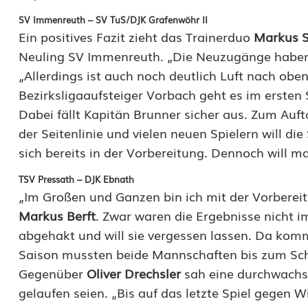
r
SV Immenreuth – SV TuS/DJK Grafenwöhr II
Ein positives Fazit zieht das Trainerduo
Markus 
t
Neuling SV Immenreuth. „Die Neuzugänge haben s
e
„Allerdings ist auch noch deutlich Luft nach ob
Bezirksligaaufsteiger Vorbach geht es im ersten
t
Dabei fällt Kapitän Brunner sicher aus. Zum Auft
m
der Seitenlinie und vielen neuen Spielern will di
i
sich bereits in der Vorbereitung. Dennoch will 
t
TSV Pressath – DJK Ebnath
„Im Großen und Ganzen bin ich mit der Vorbereit
e
Markus Berft
. Zwar waren die Ergebnisse nicht 
i
abgehakt und will sie vergessen lassen. Da kommt 
n
Saison mussten beide Mannschaften bis zum Schlus
Gegenüber
Oliver Drechsler
sah eine durchwachse
e
gelaufen seien. „Bis auf das letzte Spiel gegen 
m