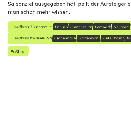
.
Saisonziel ausgegeben hat, peilt der Aufsteiger 
man schon mehr wissen.
G
e
Ebnath
Immenreuth
Kemnath
Neusorg
Landkreis Tirschenreuth
b
Eschenbach
Grafenwöhr
Kaltenbrunn
M
Landkreis Neustadt/WN
u
Fußball
r
t
s
t
a
g