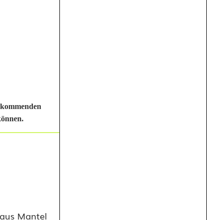
am kommenden
 können.
 aus Mantel