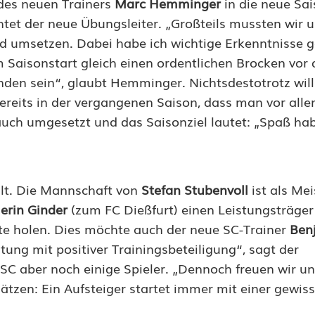
des neuen Trainers
Marc Hemminger
in die neue Sai
tet der neue Übungsleiter. „Großteils mussten wir un
d umsetzen. Dabei habe ich wichtige Erkenntnisse 
aisonstart gleich einen ordentlichen Brocken vor d
inden sein“, glaubt Hemminger. Nichtsdestotrotz wil
ereits in der vergangenen Saison, dass man vor alle
auch umgesetzt und das Saisonziel lautet: „Spaß ha
alt. Die Mannschaft von
Stefan Stubenvoll
ist als Mei
erin Ginder
(zum FC Dießfurt) einen Leistungsträger 
kte holen. Dies möchte auch der neue SC-Trainer
Ben
tung mit positiver Trainingsbeteiligung“, sagt der
SC aber noch einige Spieler. „Dennoch freuen wir un
ätzen: Ein Aufsteiger startet immer mit einer gewis