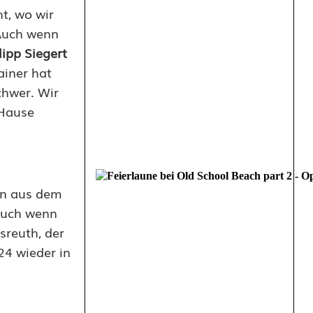
t, wo wir
 Auch wenn
lipp Siegert
ainer hat
chwer. Wir
 Hause
ern aus dem
 auch wenn
sreuth, der
24 wieder in