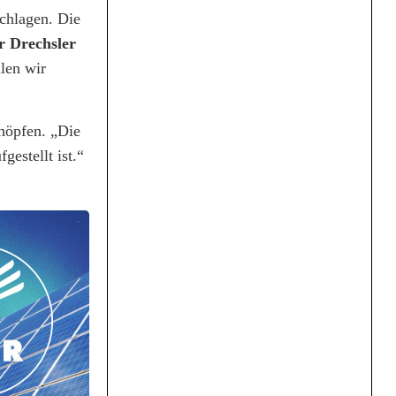
chlagen. Die
r Drechsler
llen wir
höpfen. „Die
estellt ist.“