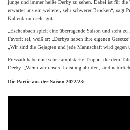
s
junge und immer heiße Derby zu sehen. Dabei ist für die 
k
erwartet uns ein weiterer, sehr schwerer Brocken“, sagt P
Kaltenbrunn sehr gut.
l
„Eschenbach spielt eine überragende Saison und steht zu
a
Favorit sei, weiß er: „Derbys haben ihre eigenen Gesetze
s
„Wir sind die Gejagten und jede Mannschaft wird gegen u
s
Pressath habe eine sehr kampfstarke Truppe, die dem Tabel
e
Derby. „Wenn wir unsere Leistung abrufen, sind natürlich
W
Die Partie aus der Saison 2022/23:
e
s
t
: