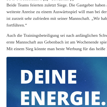
ä
Beide Teams feierten zuletzt Siege. Die Gastgeber habe
weiteste Anreise zu einem Auswärtsspiel will man bei de
n
ist zurzeit sehr zufrieden mit seiner Mannschaft. „Wir hab
g
fortführen.“
t
Auch die Trainingsbeteiligung sei nach anfänglichen Sch
S
erste Mannschaft aus Gebenbach ist am Wochenende spielf
p
Mit einem Sieg könnte man beste Werbung für das heiß
i
t
z
e
n
r