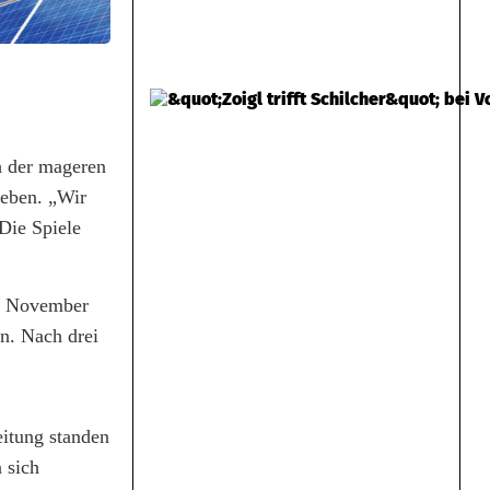
ch der mageren
geben. „Wir
ie Spiele
ng November
en. Nach drei
eitung standen
 sich