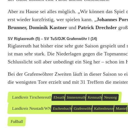
Aber zu Hause sei alles möglich. „Wir können das Spiel o
erst wieder kurzfristig, wer spielen kann. „
Johannes Por
Brunner, Dominik Kastner
und
Patrick Drechsler
groß
SV Riglasreuth (5) – SV TuS/DJK Grafenwöhr I (14)
Riglasreuth hat bisher eine sehr gute Saison gespielt und
ist man sehr stark. Die Niederlagen gegen die Topmanns
Schlusslicht soll aber unbedingt ein Sieg her – schon im
Bei der Grafenwöhrer Zweiten läuft in dieser Saison so ei
die wenigsten Tore erzielt und mit 31 Treffern die meisten
Landkreis Tirschenreuth
Ebnath
Immenreuth
Kemnath
Neusorg
Landkreis Neustadt/WN
Eschenbach
Grafenwöhr
Kaltenbrunn
Mantel
Fußball