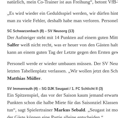
natürlich, mein Co-Trainer ist aus Freihung“, betont VfB
a
„Es wird wieder ein Geduldsspiel werden, wir dürfen h
c
man zu viele Fehler, deshalb habe man verloren. Personell
h
SC Schwarzenbach (8) – SV Neusorg (13)
Der Aufsteiger steht mit 14 Punkten auf einem guten Mitt
z
Salfer
weiß nicht recht, was er heuer von den Gästen hal
u
kann an einem guten Tag der Letzte gegen den Ersten ge
m
Personell werde er wieder umbauen müssen. Der SV Neus
D
letzten Tabellenplatz verlassen. „Wir wollen jetzt den 
e
Matthias Müller
.
r
SV Immenreuth (4) – SG DJK Seugast / 1. FC Schlicht II (3)
Ein Spitzenspiel, das vor der Saison kaum jemand erwarte
b
Punkten schon die halbe Miete für das Saisonziel Klassen
y
tun“, sagt Spielertrainer
Markus Sebald
. „Seugast ist m
der Gäste können eine Partie alleine entscheiden.“