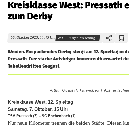
Kreisklasse West: Pressath 
zum Derby
06. Oktober 2023, 13:45 Uhr
Von:
Jürgen Masching
Weiden. Ein packendes Derby steigt am 12. Spieltag in d
Pressath. Der starke Aufsteiger Immenreuth erwartet d
Tabellendritten Seugast.
K
Arthur Quast (links, weißes Trikot) entsch
r
Kreisklasse West, 12. Spieltag
e
Samstag, 7. Oktober, 15 Uhr
TSV Pressath (7) – SC Eschenbach (1)
i
Nur neun Kilometer trennen die beiden Städte. Diesen 