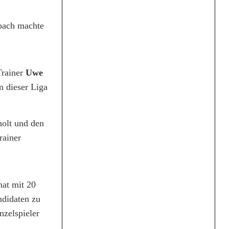
bach machte
Trainer
Uwe
n dieser Liga
olt und den
rainer
hat mit 20
ndidaten zu
nzelspieler