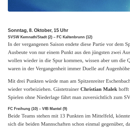
e
i
t
Sonntag, 8. Oktober, 15 Uhr
SVSW Kemnath/Stadt (2) – FC Kaltenbrunn (12)
e
In der vergangenen Saison endete diese Partie vor dem Sp
r
Ausbeute von nur einem Punkt aus den jüngsten zwei Aus
wollen wieder in die Spur kommen, wissen aber um die Qu
E
waren in der Vergangenheit immer Duelle auf Augenhöhe
s
Mit drei Punkten würde man am Spitzenreiter Eschenbac
c
wieder vorbeiziehen. Gästetrainer
Christian Malek
hofft
h
Spielen ohne Niederlage fährt man zuversichtlich zum 
e
FC Freihung (10) – VfB Mantel (9)
Beide Teams stehen mit 13 Punkten im Mittelfeld, könnten
n
sich die beiden Mannschaften schon einmal gegenüber, d
b