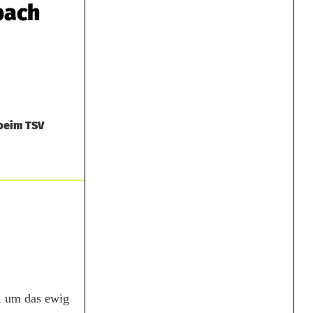
bach
 beim TSV
, um das ewig