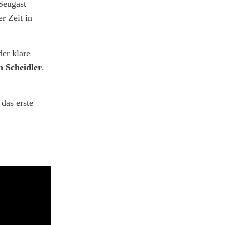
 Seugast
r Zeit in
er klare
 Scheidler
.
das erste