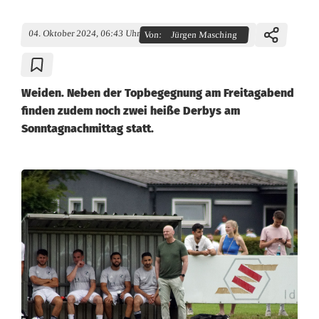
04. Oktober 2024, 06:43 Uhr
Von:
Jürgen Masching
Weiden. Neben der Topbegegnung am Freitagabend
finden zudem noch zwei heiße Derbys am
Sonntagnachmittag statt.
K
r
e
i
s
k