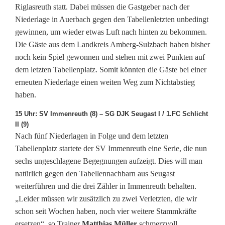
Riglasreuth statt. Dabei müssen die Gastgeber nach der
Niederlage in Auerbach gegen den Tabellenletzten unbedingt
gewinnen, um wieder etwas Luft nach hinten zu bekommen.
Die Gäste aus dem Landkreis Amberg-Sulzbach haben bisher
noch kein Spiel gewonnen und stehen mit zwei Punkten auf
dem letzten Tabellenplatz. Somit könnten die Gäste bei einer
erneuten Niederlage einen weiten Weg zum Nichtabstieg
haben.
15 Uhr: SV Immenreuth (8) – SG DJK Seugast I / 1.FC Schlicht
II (9)
Nach fünf Niederlagen in Folge und dem letzten
Tabellenplatz startete der SV Immenreuth eine Serie, die nun
sechs ungeschlagene Begegnungen aufzeigt. Dies will man
natürlich gegen den Tabellennachbarn aus Seugast
weiterführen und die drei Zähler in Immenreuth behalten.
„Leider müssen wir zusätzlich zu zwei Verletzten, die wir
schon seit Wochen haben, noch vier weitere Stammkräfte
ersetzen“, so Trainer
Matthias Müller
schmerzvoll.