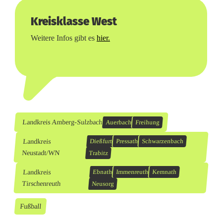
Kreisklasse West
Weitere Infos gibt es
hier.
Landkreis Amberg-Sulzbach
Auerbach
Freihung
Landkreis
Dießfurt
Pressath
Schwarzenbach
Neustadt/WN
Trabitz
Landkreis
Ebnath
Immenreuth
Kemnath
Tirschenreuth
Neusorg
Fußball