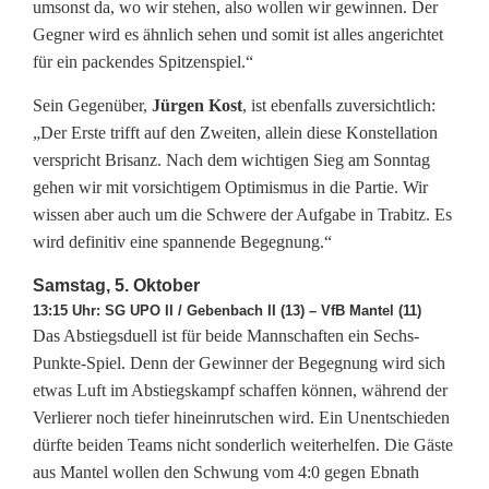
p
umsonst da, wo wir stehen, also wollen wir gewinnen. Der
Gegner wird es ähnlich sehen und somit ist alles angerichtet
i
für ein packendes Spitzenspiel.“
t
Sein Gegenüber,
Jürgen Kost
, ist ebenfalls zuversichtlich:
z
„Der Erste trifft auf den Zweiten, allein diese Konstellation
verspricht Brisanz. Nach dem wichtigen Sieg am Sonntag
e
gehen wir mit vorsichtigem Optimismus in die Partie. Wir
n
wissen aber auch um die Schwere der Aufgabe in Trabitz. Es
wird definitiv eine spannende Begegnung.“
s
Samstag, 5. Oktober
p
13:15 Uhr: SG UPO II / Gebenbach II (13) – VfB Mantel (11)
i
Das Abstiegsduell ist für beide Mannschaften ein Sechs-
Punkte-Spiel. Denn der Gewinner der Begegnung wird sich
e
etwas Luft im Abstiegskampf schaffen können, während der
l
Verlierer noch tiefer hineinrutschen wird. Ein Unentschieden
dürfte beiden Teams nicht sonderlich weiterhelfen. Die Gäste
s
aus Mantel wollen den Schwung vom 4:0 gegen Ebnath