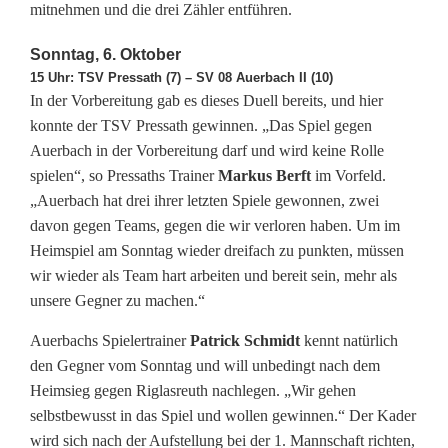
t
mitnehmen und die drei Zähler entführen.
e
Sonntag, 6. Oktober
15 Uhr: TSV Pressath (7) – SV 08 Auerbach II (10)
i
In der Vorbereitung gab es dieses Duell bereits, und hier
g
konnte der TSV Pressath gewinnen. „Das Spiel gegen
Auerbach in der Vorbereitung darf und wird keine Rolle
t
spielen“, so Pressaths Trainer
Markus Berft
im Vorfeld.
u
„Auerbach hat drei ihrer letzten Spiele gewonnen, zwei
davon gegen Teams, gegen die wir verloren haben. Um im
n
Heimspiel am Sonntag wieder dreifach zu punkten, müssen
t
wir wieder als Team hart arbeiten und bereit sein, mehr als
unsere Gegner zu machen.“
e
Auerbachs Spielertrainer
Patrick Schmidt
kennt natürlich
r
den Gegner vom Sonntag und will unbedingt nach dem
F
Heimsieg gegen Riglasreuth nachlegen. „Wir gehen
selbstbewusst in das Spiel und wollen gewinnen.“ Der Kader
l
wird sich nach der Aufstellung bei der 1. Mannschaft richten,