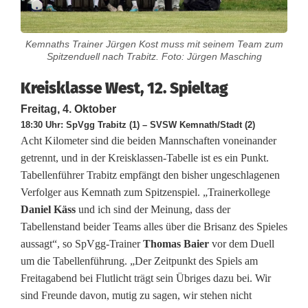
l
Kemnaths Trainer Jürgen Kost muss mit seinem Team zum
a
Spitzenduell nach Trabitz. Foto: Jürgen Masching
s
Kreisklasse West, 12. Spieltag
s
Freitag, 4. Oktober
e
18:30 Uhr: SpVgg Trabitz (1) – SVSW Kemnath/Stadt (2)
Acht Kilometer sind die beiden Mannschaften voneinander
W
getrennt, und in der Kreisklassen-Tabelle ist es ein Punkt.
Tabellenführer Trabitz empfängt den bisher ungeschlagenen
e
Verfolger aus Kemnath zum Spitzenspiel. „Trainerkollege
s
Daniel Käss
und ich sind der Meinung, dass der
Tabellenstand beider Teams alles über die Brisanz des Spieles
t
aussagt“, so SpVgg-Trainer
Thomas Baier
vor dem Duell
:
um die Tabellenführung. „Der Zeitpunkt des Spiels am
Freitagabend bei Flutlicht trägt sein Übriges dazu bei. Wir
S
sind Freunde davon, mutig zu sagen, wir stehen nicht