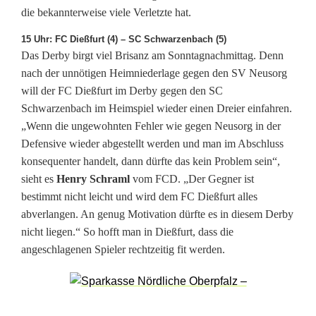
u
die bekannterweise viele Verletzte hat.
t
15 Uhr: FC Dießfurt (4) – SC Schwarzenbach (5)
Das Derby birgt viel Brisanz am Sonntagnachmittag. Denn
l
nach der unnötigen Heimniederlage gegen den SV Neusorg
will der FC Dießfurt im Derby gegen den SC
i
Schwarzenbach im Heimspiel wieder einen Dreier einfahren.
c
„Wenn die ungewohnten Fehler wie gegen Neusorg in der
Defensive wieder abgestellt werden und man im Abschluss
h
konsequenter handelt, dann dürfte das kein Problem sein“,
t
sieht es
Henry Schraml
vom FCD. „Der Gegner ist
bestimmt nicht leicht und wird dem FC Dießfurt alles
abverlangen. An genug Motivation dürfte es in diesem Derby
nicht liegen.“ So hofft man in Dießfurt, dass die
angeschlagenen Spieler rechtzeitig fit werden.