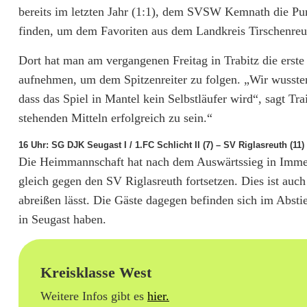
bereits im letzten Jahr (1:1), dem SVSW Kemnath die Pu
finden, um dem Favoriten aus dem Landkreis Tirschenreut
Dort hat man am vergangenen Freitag in Trabitz die erst
aufnehmen, um dem Spitzenreiter zu folgen. „Wir wusste
dass das Spiel in Mantel kein Selbstläufer wird“, sagt Tr
stehenden Mitteln erfolgreich zu sein.“
16 Uhr: SG DJK Seugast I / 1.FC Schlicht II (7) – SV Riglasreuth (11)
Die Heimmannschaft hat nach dem Auswärtssieg in Imme
gleich gegen den SV Riglasreuth fortsetzen. Dies ist auc
abreißen lässt. Die Gäste dagegen befinden sich im Abs
in Seugast haben.
Kreisklasse West
Weitere Infos gibt es
hier.