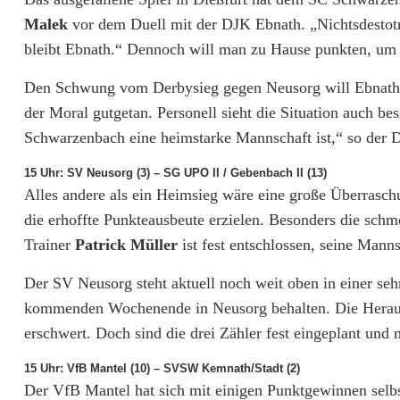
Malek
vor dem Duell mit der DJK Ebnath. „Nichtsdestotro
r
bleibt Ebnath.“ Dennoch will man zu Hause punkten, um i
e
Den Schwung vom Derbysieg gegen Neusorg will Ebnath
i
der Moral gutgetan. Personell sieht die Situation auch bes
t
Schwarzenbach eine heimstarke Mannschaft ist,“ so der D
e
15 Uhr: SV Neusorg (3) – SG UPO II / Gebenbach II (13)
Alles andere als ein Heimsieg wäre eine große Überrasch
r
die erhoffte Punkteausbeute erzielen. Besonders die schm
s
Trainer
Patrick Müller
ist fest entschlossen, seine Mann
?
Der SV Neusorg steht aktuell noch weit oben in einer se
kommenden Wochenende in Neusorg behalten. Die Herausfo
erschwert. Doch sind die drei Zähler fest eingeplant und 
15 Uhr: VfB Mantel (10) – SVSW Kemnath/Stadt (2)
Der VfB Mantel hat sich mit einigen Punktgewinnen selbs