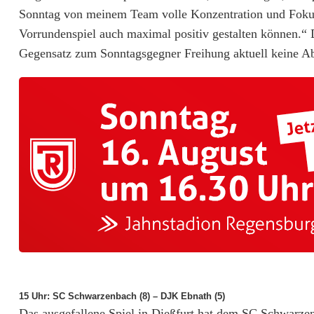
Sonntag von meinem Team volle Konzentration und Fokuss
e
Vorrundenspiel auch maximal positiv gestalten können.“ 
r
Gegensatz zum Sonntagsgegner Freihung aktuell keine Ab
d
e
s
S
p
i
t
z
e
15 Uhr: SC Schwarzenbach (8) – DJK Ebnath (5)
n
Das ausgefallene Spiel in Dießfurt hat dem SC Schwarzen