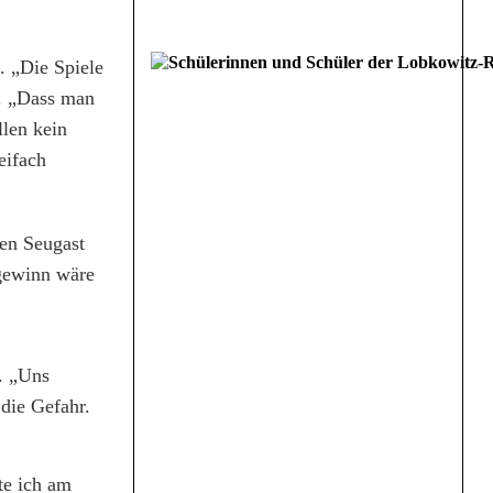
. „Die Spiele
. „Dass man
llen kein
eifach
gen Seugast
tgewinn wäre
. „Uns
 die Gefahr.
te ich am