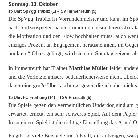
Sonntag, 13. Oktober
e
15 Uhr: SpVgg Trabitz (1) – SV Immenreuth (9)
r
Die SpVgg Trabitz ist Vorrundenmeister und kann im Spi
nach Spitzenspielen haben immer den besonderen Charakt
s
die Motivation und den Flow hochhalten muss, auch wenn 
t
einziges Prozent an Engagement herausnehmen, im Gegen
e
punkten.“ Ob es gelingt, wird sich am Sonntag zeigen, aber
V
In Immenreuth hat Trainer
Matthias Müller
leider ander
e
und die Verletztenmisere bedauerlicherweise nicht. „Leid
daher eine große Überraschung, gegen die ich aber nicht
r
15 Uhr: FC Freihung (14) – TSV Pressath (6)
f
Die Spiele gegen den vermeintlichen Underdog sind am ge
o
erwartet, erneut, ein sehr schweres Spiel. Auf dem Papier
l
In so einem Spiel ist die richtige Einstellung das A und O
g
Es gibt so viele Beispiele im Fußball, die aufzeigen, wa