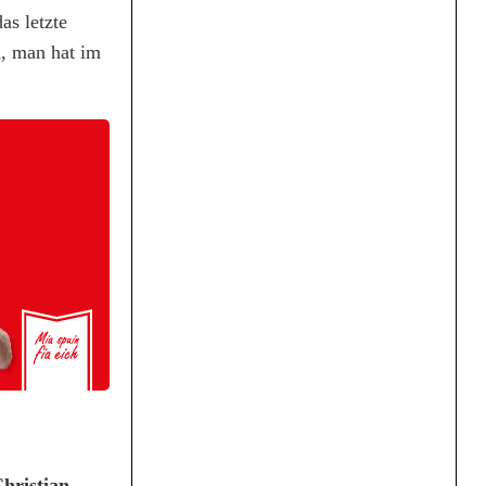
as letzte
n, man hat im
hristian