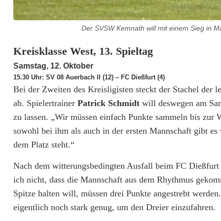
W
e
Der SVSW Kemnath will mit einem Sieg in Man
r
Kreisklasse West, 13. Spieltag
b
Samstag, 12. Oktober
15.30 Uhr: SV 08 Auerbach II (12) – FC Dießfurt (4)
l
Bei der Zweiten des Kreisligisten steckt der Stachel der 
e
ab. Spielertrainer
Patrick Schmidt
will deswegen am Sam
i
zu lassen. „Wir müssen einfach Punkte sammeln bis zur W
sowohl bei ihm als auch in der ersten Mannschaft gibt es 
b
dem Platz steht.“
t
Nach dem witterungsbedingten Ausfall beim FC Dießfurt g
d
ich nicht, dass die Mannschaft aus dem Rhythmus gekom
e
Spitze halten will, müssen drei Punkte angestrebt werden.
eigentlich noch stark genug, um den Dreier einzufahren.
r