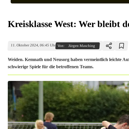
Kreisklasse West: Wer bleibt de
11. Oktober 2024, 06:45 Uhr
Von:
Jürgen Masching
Weiden. Kemnath und Neusorg haben vermeintlich leichte Aufg
schwierige Spiele für die betroffenen Teams.
K
r
e
i