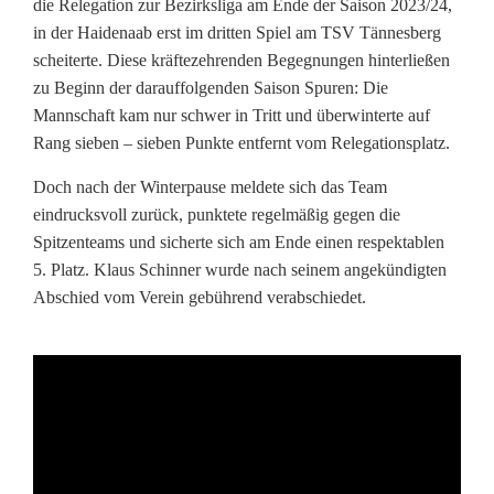
die Relegation zur Bezirksliga am Ende der Saison 2023/24,
t
in der Haidenaab erst im dritten Spiel am TSV Tännesberg
scheiterte. Diese kräftezehrenden Begegnungen hinterließen
b
zu Beginn der darauffolgenden Saison Spuren: Die
e
Mannschaft kam nur schwer in Tritt und überwinterte auf
Rang sieben – sieben Punkte entfernt vom Relegationsplatz.
k
Doch nach der Winterpause meldete sich das Team
a
eindrucksvoll zurück, punktete regelmäßig gegen die
n
Spitzenteams und sicherte sich am Ende einen respektablen
5. Platz. Klaus Schinner wurde nach seinem angekündigten
n
Abschied vom Verein gebührend verabschiedet.
t
e
r
T
r