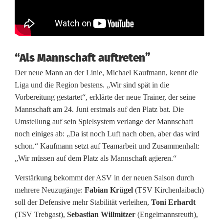
a
i
n
“Als Mannschaft auftreten”
e
Der neue Mann an der Linie, Michael Kaufmann, kennt die
Liga und die Region bestens. „Wir sind spät in die
r
Vorbereitung gestartet“, erklärte der neue Trainer, der seine
ü
Mannschaft am 24. Juni erstmals auf den Platz bat. Die
Umstellung auf sein Spielsystem verlange der Mannschaft
b
noch einiges ab: „Da ist noch Luft nach oben, aber das wird
e
schon.“ Kaufmann setzt auf Teamarbeit und Zusammenhalt:
„Wir müssen auf dem Platz als Mannschaft agieren.“
r
Verstärkung bekommt der ASV in der neuen Saison durch
n
mehrere Neuzugänge:
Fabian Krügel
(TSV Kirchenlaibach)
i
soll der Defensive mehr Stabilität verleihen,
Toni Erhardt
(TSV Trebgast),
Sebastian Willmitzer
(Engelmannsreuth),