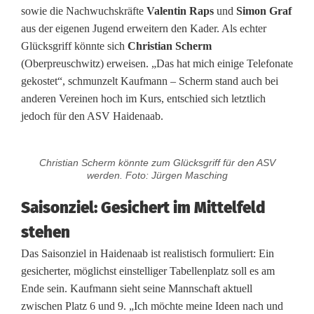
m
sowie die Nachwuchskräfte
Valentin Raps
und
Simon Graf
m
aus der eigenen Jugend erweitern den Kader. Als echter
Glücksgriff könnte sich
Christian Scherm
t
(Oberpreuschwitz) erweisen. „Das hat mich einige Telefonate
b
gekostet“, schmunzelt Kaufmann – Scherm stand auch bei
anderen Vereinen hoch im Kurs, entschied sich letztlich
e
jedoch für den ASV Haidenaab.
i
m
Christian Scherm könnte zum Glücksgriff für den ASV
werden. Foto: Jürgen Masching
A
Saisonziel: Gesichert im Mittelfeld
S
stehen
V
Das Saisonziel in Haidenaab ist realistisch formuliert: Ein
H
gesicherter, möglichst einstelliger Tabellenplatz soll es am
Ende sein. Kaufmann sieht seine Mannschaft aktuell
a
zwischen Platz 6 und 9. „Ich möchte meine Ideen nach und