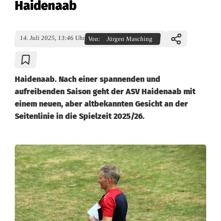
Haidenaab
14. Juli 2025, 13:46 Uhr
Von:
Jürgen Masching
Haidenaab. Nach einer spannenden und
aufreibenden Saison geht der ASV Haidenaab mit
einem neuen, aber altbekannten Gesicht an der
Seitenlinie in die Spielzeit 2025/26.
K
r
e
i