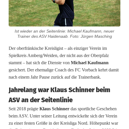
s
l
i
Ist wieder an der Seitenlinie: Michael Kaufmann, neuer
g
Trainer des ASV Haidenaab. Foto: Jürgen Masching
a
Der oberfränkische Kreisligist – als einziger Verein im
Spielkreis Amberg/Weiden, der nicht aus der Oberpfalz
N
stammt – hat sich die Dienste von
Michael Kaufmann
o
gesichert. Der ehemalige Coach des FC Vorbach kehrt damit
nach einem Jahr Pause zurück auf die Trainerbank.
r
Jahrelang war Klaus Schinner beim
d
ASV an der Seitenlinie
:
Seit 2018 prägte
Klaus Schinner
das sportliche Geschehen
A
beim ASV. Unter seiner Leitung entwickelte sich der Verein
zu einer festen Größe in der Kreisliga Nord. Höhepunkt war
l