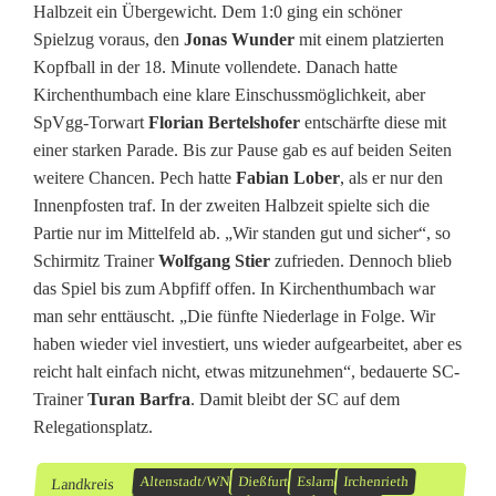
Halbzeit ein Übergewicht. Dem 1:0 ging ein schöner
Spielzug voraus, den
Jonas Wunder
mit einem platzierten
Kopfball in der 18. Minute vollendete. Danach hatte
Kirchenthumbach eine klare Einschussmöglichkeit, aber
SpVgg-Torwart
Florian Bertelshofer
entschärfte diese mit
einer starken Parade. Bis zur Pause gab es auf beiden Seiten
weitere Chancen. Pech hatte
Fabian Lober
, als er nur den
Innenpfosten traf. In der zweiten Halbzeit spielte sich die
Partie nur im Mittelfeld ab. „Wir standen gut und sicher“, so
Schirmitz Trainer
Wolfgang Stier
zufrieden. Dennoch blieb
das Spiel bis zum Abpfiff offen. In Kirchenthumbach war
man sehr enttäuscht. „Die fünfte Niederlage in Folge. Wir
haben wieder viel investiert, uns wieder aufgearbeitet, aber es
reicht halt einfach nicht, etwas mitzunehmen“, bedauerte SC-
Trainer
Turan Barfra
. Damit bleibt der SC auf dem
Relegationsplatz.
Altenstadt/WN
Dießfurt
Eslarn
Irchenrieth
Landkreis