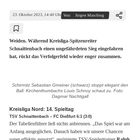
23. Oktober 2023, 14:40 Uhr
Von:
Jürgen Masching
Weiden. Während Kreisliga-Spitzenreiter
Schnaittenbach einen ungefährdeten Sieg eingefahren
hat, rückt das Verfolgerfeld wieder enger zusammen.
K
Schirmitz Sebastian Gmeiner (schwarz) stoppt elegant den
r
Ball. Kirchenthumbachs Louis Schnoy schaut zu. Foto:
Dagmar Nachtigall
e
Kreisliga Nord: 14. Spieltag
i
TSV Schnaittenbach – FC Dießfurt 6:1 (3:0)
Der Tabellenführer ließ nichts anbrennen. „Das Spiel war am
s
Anfang ausgeglichen. Danach haben wir unsere Chancen
l
super effektiv genutzt“, resümierte TSV-Spielertrainer
Ralph