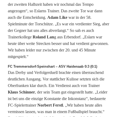
e
der zweiten Halbzeit haben wir nochmal das Tempo
angezogen“, so Eslarns Trainer. Das zweite Tor war dann
r
auch die Entscheidung.
Adam Like
war in der 58.
Spielminute der Torschütze. „Es war ein verdienter Sieg, aber
z
der Gegner hat uns alles abverlangt.“ So sah es auch
u
Trainerkollege
Roland Lan
g aus Erbendorf. „Eslarn war
heute über weite Strecken besser und hat verdient gewonnen.
s
Wir haben leider nur zwischen der 20. und 45 Minute
a
mitgespielt.“
m
FC Tremmersdorf-Speinshart – ASV Haidenaab 0:3 (0:1)
Das Derby und Verfolgerduell brachte einen überraschend
m
deutlichen Ausgang. Vor stattlicher Kulisse setzten sich die
e
Oberfranken klar durch. Ein Verdienst auch von Trainer
Klaus Schinner
, der sein Team gut eingestellt hatte. „Leider
n
ist bei uns die einzige Konstante die Inkonstanz“, bedauerte
FC-Spielertrainer
Norbert Ferstl
. „Wir haben heute alles
vermissen lassen, was man in einem Fußballspiel braucht.“