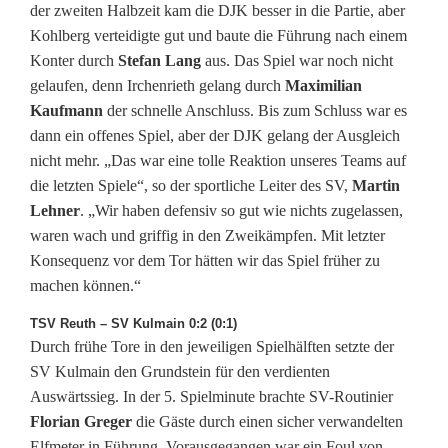
V
der zweiten Halbzeit kam die DJK besser in die Partie, aber
Kohlberg verteidigte gut und baute die Führung nach einem
e
Konter durch
Stefan Lang
aus. Das Spiel war noch nicht
r
gelaufen, denn Irchenrieth gelang durch
Maximilian
Kaufmann
der schnelle Anschluss. Bis zum Schluss war es
f
dann ein offenes Spiel, aber der DJK gelang der Ausgleich
o
nicht mehr. „Das war eine tolle Reaktion unseres Teams auf
die letzten Spiele“, so der sportliche Leiter des SV,
Martin
l
Lehner
. „Wir haben defensiv so gut wie nichts zugelassen,
g
waren wach und griffig in den Zweikämpfen. Mit letzter
Konsequenz vor dem Tor hätten wir das Spiel früher zu
e
machen können.“
r
TSV Reuth – SV Kulmain 0:2 (0:1)
r
Durch frühe Tore in den jeweiligen Spielhälften setzte der
SV Kulmain den Grundstein für den verdienten
ü
Auswärtssieg. In der 5. Spielminute brachte SV-Routinier
c
Florian Greger
die Gäste durch einen sicher verwandelten
Elfmeter in Führung. Vorausgegangen war ein Foul von