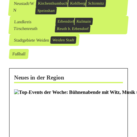
Neustadt/W
Kirchenthumbach
Kohlberg
Schirmitz
N
Speinshart
Landkreis
Erbendorf
Kulmain
Tirschenreuth
Reuth b. Erbendorf
Stadtgebiete Weiden
Weiden Stadt
Fußball
Neues in der Region