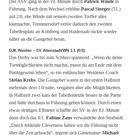
Der ASV ging in der 19. Minute durch
Patrick Winde
in
Führung. Nach dem Wechsel erhöhte
Pascal Steeger
(51.)
auf 2:0, ehe Winde mit seinem zweiten Treffer alles
klarmachte. Tremmersdorf verlor dadurch den zweiten
Tabellenplatz an Kohlberg und Haidenaab rückte wieder
näher an die Gastgeber heran.
DJK Weiden – SV Altenstadt/WN 1:1 (0:0)
Das Derby war bis zum Schluss spannend. „Wenn du deine
Tormöglichkeiten nicht machst, musst du am Ende mit dem
Punktgewinn leben“, so ein enttäuschter Weidener Coach
Stefan Krebs
. Die Gastgeber waren in der ersten Halbzeit
mehrmals dem 1:0 nahe, vergaben aber alle Möglichkeiten.
In Halbzeit zwei kam der Tabellenletzte besser in die Partie
und hätte durchaus in Führung gehen können. Durch einen
etwas strittigen Elfmeter schaffte der SV in der 83. Minute
dann doch das 0:1.
Fabian Zaus
verwandelte den Strafstoß.
„Durch fehlende Cleverness haben wir die Führung nicht
über die Zeit gebracht“, ärgerte sich Gästetrainer
Michael