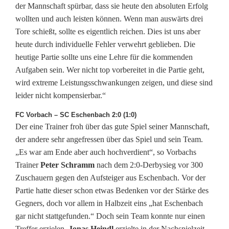
der Mannschaft spürbar, dass sie heute den absoluten Erfolg
e
wollten und auch leisten können. Wenn man auswärts drei
Tore schießt, sollte es eigentlich reichen. Dies ist uns aber
n
heute durch individuelle Fehler verwehrt geblieben. Die
S
heutige Partie sollte uns eine Lehre für die kommenden
Aufgaben sein. Wer nicht top vorbereitet in die Partie geht,
p
wird extreme Leistungsschwankungen zeigen, und diese sind
i
leider nicht kompensierbar.“
t
FC Vorbach – SC Eschenbach 2:0 (1:0)
Der eine Trainer froh über das gute Spiel seiner Mannschaft,
z
der andere sehr angefressen über das Spiel und sein Team.
e
„Es war am Ende aber auch hochverdient“, so Vorbachs
Trainer
Peter Schramm
nach dem 2:0-Derbysieg vor 300
n
Zuschauern gegen den Aufsteiger aus Eschenbach. Vor der
r
Partie hatte dieser schon etwas Bedenken vor der Stärke des
Gegners, doch vor allem in Halbzeit eins „hat Eschenbach
e
gar nicht stattgefunden.“ Doch sein Team konnte nur einen
Treffer erzielen.
Jonas Heindl
erzielte in der Nachspielzeit