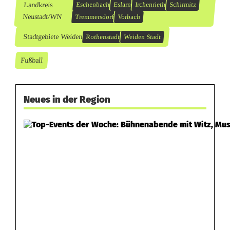
Landkreis
Eschenbach
Eslarn
Irchenrieth
Schirmitz
Neustadt/WN
Tremmersdorf
Vorbach
Stadtgebiete Weiden
Rothenstadt
Weiden Stadt
Fußball
Neues in der Region