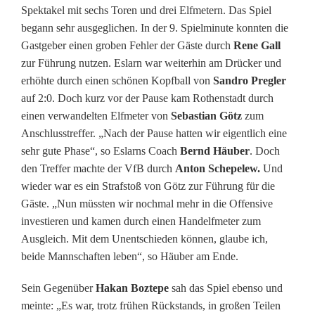
Spektakel mit sechs Toren und drei Elfmetern. Das Spiel
e
begann sehr ausgeglichen. In der 9. Spielminute konnten die
d
Gastgeber einen groben Fehler der Gäste durch
Rene Gall
zur Führung nutzen. Eslarn war weiterhin am Drücker und
e
erhöhte durch einen schönen Kopfball von
Sandro Pregler
r
auf 2:0. Doch kurz vor der Pause kam Rothenstadt durch
einen verwandelten Elfmeter von
Sebastian Götz
zum
e
Anschlusstreffer. „Nach der Pause hatten wir eigentlich eine
i
sehr gute Phase“, so Eslarns Coach
Bernd Häuber
. Doch
den Treffer machte der VfB durch
Anton Schepelew.
Und
n
wieder war es ein Strafstoß von Götz zur Führung für die
e
Gäste. „Nun müssten wir nochmal mehr in die Offensive
investieren und kamen durch einen Handelfmeter zum
n
Ausgleich. Mit dem Unentschieden können, glaube ich,
n
beide Mannschaften leben“, so Häuber am Ende.
e
Sein Gegenüber
Hakan Boztepe
sah das Spiel ebenso und
meinte: „Es war, trotz frühen Rückstands, in großen Teilen
u