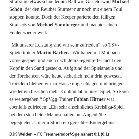
Strafraum etwas schneller am Ball wie Gästetorwart
Michael
Schön
, der den Reuther Stürmer nur noch mit einem Foul
stoppen konnte. Doch der Keeper parierte den fälligen
Strafstoß von
Michael Sonnberger
und machte seinen
Fehler wieder wett.
„Mit unserer Leistung sind wir sehr zufrieden“, so TSV-
Spielertrainer
Martin Bächer.
„Wir haben mit Mut nach
vorne gespielt und auch nach dem Gegentreffer nicht den
Kopf in den Sand gesteckt. Aufgrund der Spielanteile und
der Torchancen wäre heute sicherlich mehr drin gewesen.
Trotzdem bleiben wir zu Hause ungeschlagen und bringen
wieder ein bisschen mehr Kontinuität in unser Spiel. So kann
es weitergehen.“ SpVgg-Trainer
Fabian Hirmer
war
ebenfalls zufrieden: „Ein sehr ansehnliches Kreisliga-Spiel,
bei dem sich beide Mannschaften auf Augenhöhe
begegneten. Unterm Strich ein gerechtes Endergebnis.“
DJK Weiden – FC Tremmersdorf-Speinshart 0:1 (0:1)