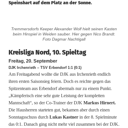
Speinshart auf dem Platz an der Sonne.
K
Tremmersdorfs Keeper Alexander Wolf hielt seinen Kasten
r
beim Hinspiel in Weiden sauber. Hier gegen Nico Brandt.
Foto Dagmar Nachtigall
e
Kreisliga Nord, 10. Spieltag
i
Freitag, 20. September
s
DJK Irchenrieth – TSV Erbendorf 1:1 (0:1)
Am Freitagabend wollte die DJK aus Irchenrieth endlich
l
ihren ersten Saisonsieg feiern. Doch es reichte gegen das
i
Spitzenteam aus Erbendorf abermals nur zu einem Punkt.
„Kämpferisch eine sehr gute Leistung der kompletten
g
Mannschaft“, so der Co-Trainer der DJK
Markus Hirnert.
a
Die Hausherren starteten gut, bekamen aber durch einen
Sonntagsschuss durch
Lukas Kastner
in der 8. Spielminute
N
das 0:1. Danach ging nicht mehr viel zusammen bei der DJK.