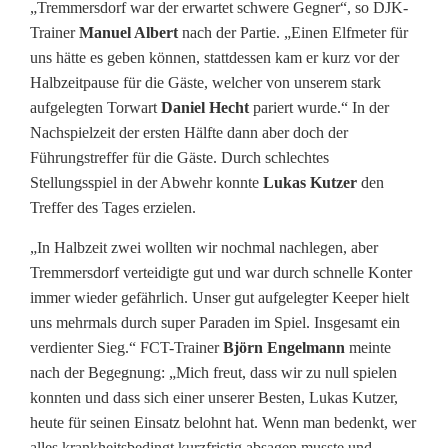
„Tremmersdorf war der erwartet schwere Gegner“, so DJK-
Trainer
Manuel Albert
nach der Partie. „Einen Elfmeter für
uns hätte es geben können, stattdessen kam er kurz vor der
Halbzeitpause für die Gäste, welcher von unserem stark
aufgelegten Torwart
Daniel Hecht
pariert wurde.“ In der
Nachspielzeit der ersten Hälfte dann aber doch der
Führungstreffer für die Gäste. Durch schlechtes
Stellungsspiel in der Abwehr konnte
Lukas Kutzer
den
Treffer des Tages erzielen.
„In Halbzeit zwei wollten wir nochmal nachlegen, aber
Tremmersdorf verteidigte gut und war durch schnelle Konter
immer wieder gefährlich. Unser gut aufgelegter Keeper hielt
uns mehrmals durch super Paraden im Spiel. Insgesamt ein
verdienter Sieg.“ FCT-Trainer
Björn Engelmann
meinte
nach der Begegnung: „Mich freut, dass wir zu null spielen
konnten und dass sich einer unserer Besten, Lukas Kutzer,
heute für seinen Einsatz belohnt hat. Wenn man bedenkt, wer
alles krankheitsbedingt kurzfristig absagen musste und