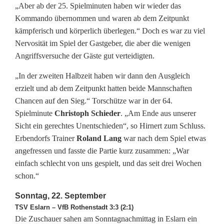
o
„Aber ab der 25. Spielminuten haben wir wieder das
Kommando übernommen und waren ab dem Zeitpunkt
r
kämpferisch und körperlich überlegen.“ Doch es war zu viel
Nervosität im Spiel der Gastgeber, die aber die wenigen
d
Angriffsversuche der Gäste gut verteidigten.
:
„In der zweiten Halbzeit haben wir dann den Ausgleich
E
erzielt und ab dem Zeitpunkt hatten beide Mannschaften
s
Chancen auf den Sieg.“ Torschütze war in der 64.
Spielminute
Christoph Schieder
. „Am Ende aus unserer
g
Sicht ein gerechtes Unentschieden“, so Hirnert zum Schluss.
Erbendorfs Trainer
Roland Lang
war nach dem Spiel etwas
i
angefressen und fasste die Partie kurz zusammen: „War
b
einfach schlecht von uns gespielt, und das seit drei Wochen
schon.“
t
w
Sonntag, 22. September
TSV Eslarn – VfB Rothenstadt 3:3 (2:1)
i
Die Zuschauer sahen am Sonntagnachmittag in Eslarn ein